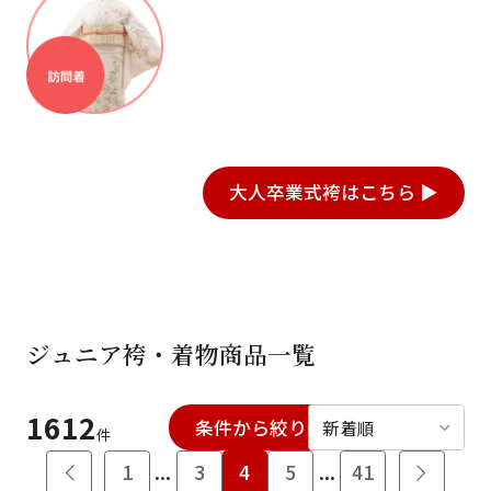
日付をリセット
2025年 7月
7月 新着 【 ジュニア着物 】入荷！
2025年 7月
7月 新着 【 小学生卒業式袴(女の子) 】入荷！
ご利用される方
ご利用される対象の方を選択してください
2025年 7月
大人卒業式袴はこちら ▶
7月 新着 【 小学生卒業式袴(男の子)簡単着付け 】入荷！
2025年 4月
4月 新着 【 小学生卒業式袴(男の子)簡単着付け 】入荷！
2025年 2月
女性
男性
女の子
男の子
2月 新着 【 小学生卒業式袴(男の子) 】入荷！
ジュニア袴・着物商品一覧
2025年 1月
1月 新着 【 小学生卒業式袴(男の子) 】入荷！
1612
条件から絞り込む
絞り込む
キャンセル
検索する
件
2025年 1月
1
...
3
4
5
...
41
1月 新着 【 小学生卒業式袴(女の子) 】入荷！