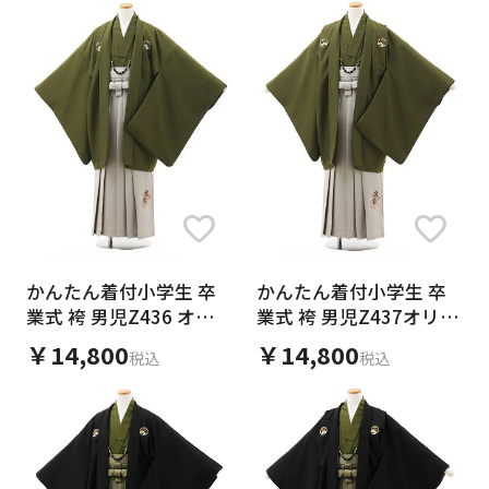
かんたん着付小学生 卒
かんたん着付小学生 卒
業式 袴 男児Z436 オリ
業式 袴 男児Z437オリー
ーブグリーン紋付×グレ
ブグリーン紋付×グレー
￥14,800
￥14,800
税込
税込
ー