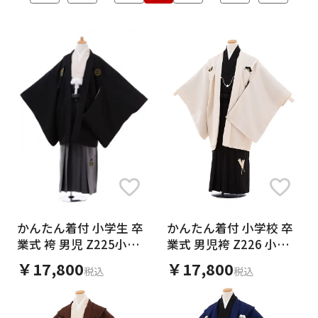
2025年 1月
1月 新着 【 小学生卒業式袴(男の子)簡単着付け 】入荷！
かんたん着付 小学校 卒
かんたん着付 小学生 卒
業式 男児袴 Z226 小町
業式 袴 男児 Z225小町
Kids ｱｲﾎﾞﾘｰ×黒袴
Kids黒×ｸﾞﾚｰ袴
￥17,800
￥17,800
税込
税込