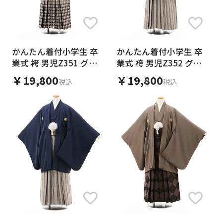
かんたん着付小学生 卒
かんたん着付小学生 卒
業式 袴 男児Z351 グレ
業式 袴 男児Z352 グレ
ー紋付×グレーシルバー
ー紋付×グレーストライ
￥19,800
￥19,800
税込
税込
ぼかし
プ