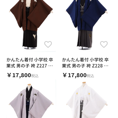
かんたん着付 小学校 卒
かんたん着付 小学校 卒
業式 男の子 袴 Z227 小
業式 男の子 袴 Z228 小
町Kids 茶色羽織×黒袴
町Kids 紺×ｸﾞﾚｰ袴
￥17,800
￥17,800
税込
税込