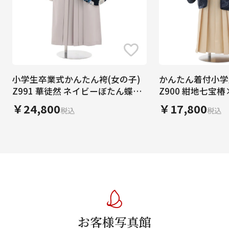
小学生卒業式かんたん袴(女の子)
かんたん着付小学生
Z991 華徒然 ネイビーぼたん蝶×
Z900 紺地七宝
グレー
ライプ
￥24,800
￥17,800
税込
税込
お客様写真館