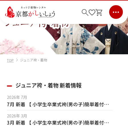
ログイン
会員登録
キーワード検索
ジュニア袴・着物
TOP
商品から選ぶ
検索
ジュニア袴・着物 新着情報
ご利用ガイド
2026年 7月
7月 新着 【 小学生卒業式袴(男の子)簡単着付け 】入荷！
サポート
条件検索
2026年 3月
3月 新着 【 小学生卒業式袴(男の子)簡単着付け 】入荷！
会社情報