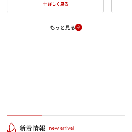
大満足です！
付け
詳しく見る
ありがとうございました！！
せる
すが、
何と
身長
もっと見る
ちょ
かな
た。
ブー
肌着
すれ
便利
ダン
票や
まで
バタ
でき
全て
出に
新着情報
new arrival
がと