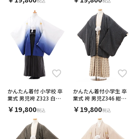
税込
税込
かんたん着付 小学校 卒
かんたん着付小学生 卒
業式 男児袴 Z323 白紺
業式 袴 男児Z346 紺地
ぼかし紋付×黒縞袴
小紋×アイボリー縞
￥19,800
￥19,800
税込
税込