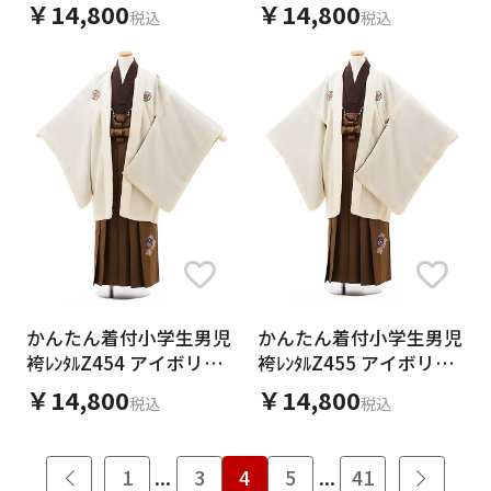
ージュ
ージュ
￥14,800
￥14,800
税込
税込
かんたん着付小学生男児
かんたん着付小学生男児
袴ﾚﾝﾀﾙZ454 アイボリー
袴ﾚﾝﾀﾙZ455 アイボリー
紋付×ブラウン
紋付×ブラウン
￥14,800
￥14,800
税込
税込
1
...
3
4
5
...
41