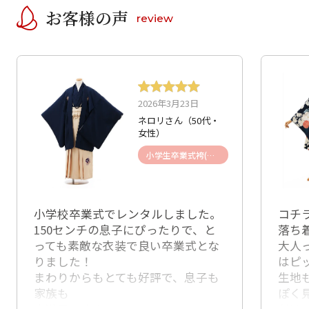
お客様の声
review
2026年3月23日
ネロリさん（50代・
女性）
小学生卒業式袴(男児)
小学校卒業式でレンタルしました。
コチ
150センチの息子にぴったりで、と
落ち
っても素敵な衣装で良い卒業式とな
大人
りました！
はピ
まわりからもとても好評で、息子も
生地
家族も
ぽく