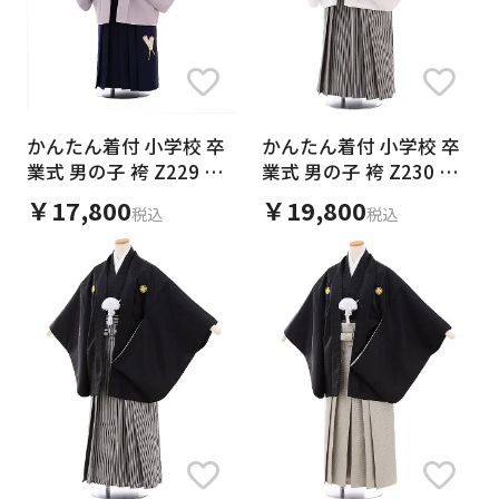
かんたん着付 小学校 卒
かんたん着付 小学校 卒
業式 男の子 袴 Z229 小
業式 男の子 袴 Z230 白
町Kids ｸﾞﾚｰ×紺袴
地菱柄紋付×白黒縞袴
￥17,800
￥19,800
税込
税込