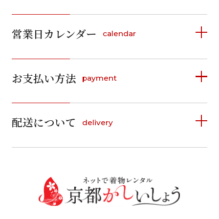
ご利用日
ご利用日を選択してください
2026年8月
営業日カレンダー
calendar
日
月
火
水
木
金
土
2026年8月
2026年9月
日
月
お支払い方法
1
payment
日
月
火
水
木
金
土
日
月
火
水
木
金
土
1
2
3
4
5
6
7
8
1
2
3
4
5
詳しく見る
6
7
2
3
4
5
6
7
8
6
7
8
9
10
11
12
11
12
13
14
15
9
10
9
10
11
12
13
14
15
配送について
delivery
13
14
お支払い方法は、クレジットカード、代金引換、
13
14
15
16
17
18
19
16
17
18
19
20
21
22
16
17
18
19
20
21
22
料金後払い（コンビニ・銀行・郵便局）がご利用いただ
20
21
22
23
24
25
26
20
21
23
24
25
26
27
28
29
けます。
詳しく見る
27
28
29
30
23
24
25
26
27
28
29
30
31
27
28
送料
店休日
30
31
現在選択しているご利用日
往復送料無料
※北海道・沖縄・離島は往復送料3,300円(送料×個数)
日付をリセット