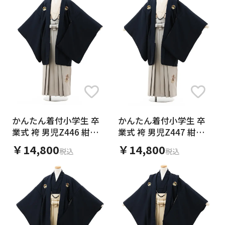
150センチの息子にぴったりで、とっても素敵な
落ち着いた色味ですが、暗すぎず、大人っぽす
っこよかったです！たくさん褒めてもらえまし
デザインがかわいくて沢山のお褒めをいただき
うちの学校では袴の男子も10名近くいました
いて写真通りでとても良かったです
息子も『カッコいい』と喜んでました(*^^*)
た。
衣装で良い卒業式となりました！
ぎず、小学校の卒業式にはピッタリでした。
た。大満足です。ありがとうございます！
ました。
が、シンプルで質の良いこちらの袴は逆に珍し
娘の卒業式でも是非またお願いしたいと思いま
返却も簡単でした。
まわりからもとても好評で、息子も家族も
生地もしっかりしているため、安っぽく見えな
着付けもYouTubeを見ながら2、3回練習したら
く、皆さまから高評価をいただきました。
す
大満足です！
いし、張りがあるため着付けもしやすかったで
しっかりできました。
日にち変更や足袋のサイズへの相談にもきめ細
初めての着付けで自分なりに調べてやりました
ありがとうございました！！
す。(着物を着せるのは全くの初めて な ド素人で
ありがとうございました♪
かく乗ってくださいました。
が着付けの仕方が書いてある物等があるともっ
すが、YouTubeを観て一度練習して何とかなり
次男の時もこちらでお世話になろうと思います。
と良いと思いました
ました。)
ありがとうございました。
身長147センチ、袴の長さは草履でちょうど良
く、ブーツには少し長いかな、、でも変ではあ
りませんでした。式当日はまさかの雪だったた
かんたん着付小学生 卒
かんたん着付小学生 卒
業式 袴 男児Z446 紺紋
業式 袴 男児Z447 紺紋
めブーツにしました。
付×グレー
付×グレー
肌着(ヒートテック)とタオルを用意すれば、あと
￥14,800
￥14,800
税込
税込
は全て揃っているため便利です。
ダンボールには返送用のヤマトの伝票や、ダン
ボールの封をするテープまで入っていてとても親
切で、バタバタの中 スムーズにお返しする事が
できました。
全てにおいてノンストレスで、思い出に残る卒