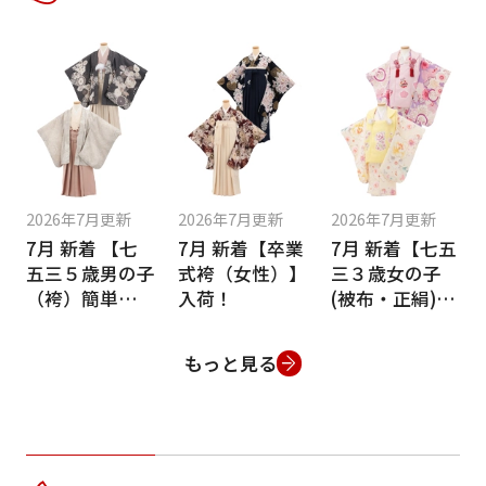
2026年7月更新
2026年7月更新
2026年7月更新
7月 新着 【七
7月 新着【卒業
7月 新着【七五
五三５歳男の子
式袴（女性）】
三３歳女の子
（袴）簡単着付
入荷！
(被布・正絹)】
け】入荷！
入荷！
もっと見る