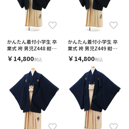
業式になりました。ありがとうございました。
かんたん着付小学生 卒
かんたん着付小学生 卒
業式 袴 男児Z448 紺紋
業式 袴 男児Z449 紺紋
付×ベージュ
付×ベージュ
￥14,800
￥14,800
税込
税込