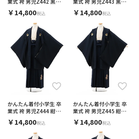
業式 袴 男児Z442 黒紋
業式 袴 男児Z443 黒紋
付×紺
付×紺
￥14,800
￥14,800
税込
税込
小学生卒業式袴(男児)
小学生卒業式袴(女児)
小学生卒業式袴(男児)簡単着付け
小学生卒業式袴(男児)簡単着付け
小学生卒業式袴(男児)
小学生卒業式袴(女児)
小学生卒業式袴(男児)
小学生卒業式袴(男児)
小学生卒業式袴(男児)
小学生卒業式袴(女児)
小学生男児袴ﾚﾝﾀﾙZ367 紺紋付×アイボ
小学生卒業式袴(女の子) Z548 九重 紺丸
かんたん着付 小学校 卒業式 男児袴 Z323
小学生 卒業式 袴 男児Z359 グレージュ紋
卒業袴ﾚﾝﾀﾙ Z107 はいばら 黒地 矢羽根
小学校 卒業式 男の子 袴 9460 黒地菱柄紋
小学生 卒業式 袴 男児 0981ﾌﾞﾙｰ×ﾌﾞﾙｰ縞
小学校 卒業式 男の子 袴 9712 花わらべ
小学校卒業式袴レンタル（女の子）9809
リー
乱菊に牡丹×グレー
白紺ぼかし紋付×黒縞袴
付×ブラウンチェック
梅xｸﾞﾘｰﾝ袴
付×白黒縞袴
袴
白ｽﾄﾗｲﾌﾟ紋付×黒金波袴
ﾌﾞﾙｰ地菊梅×ﾊﾟｰﾌﾟﾙ袴
2024年3月25日
きなこさん（40代・女性）
息子の卒業式用にお借りしました。着付けも簡
商品ページへ
商品ページへ
商品ページへ
商品ページへ
商品ページへ
商品ページへ
商品ページへ
商品ページへ
商品ページへ
単で、エンジ色は目立ってよかったです。周りか
かんたん着付小学生 卒
かんたん着付小学生 卒
らも好評でした。
業式 袴 男児Z444 紺紋
業式 袴 男児Z445 紺紋
付×紺
付×紺
￥14,800
￥14,800
税込
税込
2026年3月23日
2025年3月24日
2024年3月25日
2024年3月25日
2024年3月18日
2023年3月25日
2023年3月23日
2022年4月5日
2021年3月25日
HMさん（10代・男性）
ネロリさん（50代・女性）
mmmさん（40代・女性）
mikiさん（10代・男性）
mkさん（30代・女性）
まるさん（40代・女性）
2児の母@横浜さん（40代・女性）
はるめいさん（30代・女性）
マリコさん（40代・女性）
小学校卒業式でレンタルしました。
コチラにして本当に良かったです。
ブルーのグラデーションが白に映えてとってもか
小学校卒業式で利用させてもらいました。
とても綺麗で素敵なお着物でした。
息子の小学校の卒業式にお借りしました。
リーズナブルな値段なのに生地がしっかりして
生地もしっかりしていて高級感がありました。
発色もそのまま、とても可愛く着る事ができまし