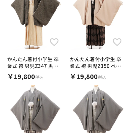
かんたん着付小学生 卒
かんたん着付小学生 卒
業式 袴 男児Z347 黒地
業式 袴 男児Z350 ベー
小紋×アイボリー
ジュ紋付×ブラウン格子
￥19,800
￥19,800
税込
税込