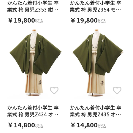
かんたん着付小学生 卒
かんたん着付小学生 卒
業式 袴 男児Z353 紺紋
業式 袴 男児Z354 モカ
付×グレーストライプ
グレージュ紋付×ブラウ
￥19,800
￥19,800
税込
税込
ン格子
かんたん着付小学生 卒
かんたん着付小学生 卒
業式 袴 男児Z434 オリ
業式 袴 男児Z435 オリ
ーブグリーン紋付×ベー
ーブグリーン紋付×ベー
￥14,800
￥14,800
税込
税込
ジュ
ジュ