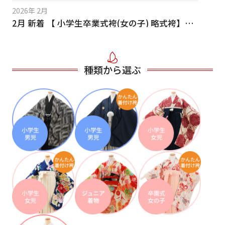
ご利用日
2026年 2月
ご利用日を選択してください
2月 新着 【 小学生卒業式袴(女の子) 略式袴】入荷！
レンタルの流れ
2026年8月
2026年 2月
2月 新着 【 小学生卒業式袴(男の子)簡単着付け 】入荷！
閲覧履歴
日
月
火
水
木
金
土
種類から選ぶ
2026年 2月
日
月
2月 新着 【 小学生卒業式袴(男の子) 】入荷！
1
2026年 2月
2
3
4
5
6
7
8
6
7
2月 新着【 卒園式・七五三 女児かんたん袴】入荷！
11
12
13
14
15
9
10
13
14
2026年 2月
16
17
18
19
20
21
22
2月 新着 【 小学生卒業式袴(女の子) 略式袴】入荷！
20
21
23
24
25
26
27
28
29
2025年 12月
27
28
12月 新着 【 小学生卒業式袴(男の子)・簡単着付け 】入荷！
30
31
2025年 11月
現在選択しているご利用日
11月 新着 【 小学生卒業式袴(女の子) 略式袴】入荷！