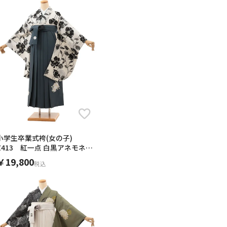
小学生卒業式袴(女の子)
Z413 紅一点 白黒アネモネ×
グレー
ー
ﾟﾙ袴
￥19,800
税込
。