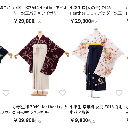
RT ﾎﾞ
小学生袴Z944 Heather アイボ
小学生袴(女の子) Z945
リー水玉バラ×アイボリー
Heather ココアパウダー水玉バ
ラ×ブラウン
￥29,800
￥29,800
税込
税込
キャンセル
検索する
小学生袴 Z949 Heather ﾁｪﾘｰﾗ
小学生 卒業袴 女児 Z016 白地
ースリボン
ｶﾞｰﾚｰｽﾘﾎﾞﾝ×ｱｲﾎﾞﾘｰ
小花×紺袴
￥29,800
￥9,800
税込
税込