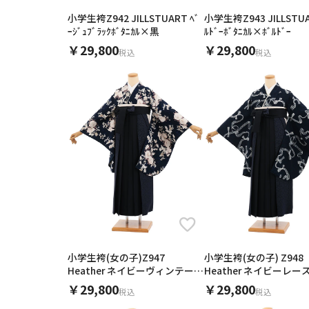
小学生袴Z942 JILLSTUART ﾍﾞ
小学生袴Z943 JILLSTUA
キーワード
ｰｼﾞｭﾌﾞﾗｯｸﾎﾞﾀﾆｶﾙ×黒
ﾙﾄﾞｰﾎﾞﾀﾆｶﾙ×ﾎﾞﾙﾄﾞｰ
￥29,800
￥29,800
税込
税込
小学生袴(女の子)Z947
小学生袴(女の子) Z948
Heather ネイビーヴィンテージ
Heather ネイビーレ
椿×ネイビー
×ネイビー
￥29,800
￥29,800
税込
税込