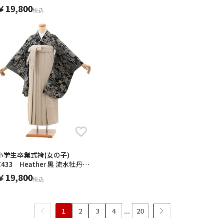
ニム切り替え
￥19,800
税込
小学生卒業式袴(女の子)
Z433 Heather 黒 流水牡丹×
ベージュ
￥19,800
税込
1
2
3
4
...
20