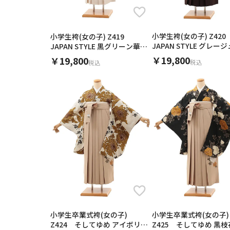
小学生袴(女の子) Z42
小学生袴(女の子) Z419
JAPAN STYLE グレー
JAPAN STYLE 黒グリーン華玉
梅×こげ茶
×アイボリー
￥19,800
￥19,800
税込
税込
小学生卒業式袴(女の子)
小学生卒業式袴(女の子)
Z424 そしてゆめ アイボリー
Z425 そしてゆめ 黒