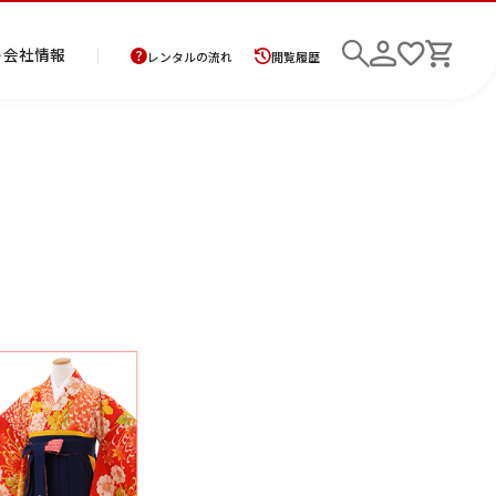
ト
会社情報
レンタルの流れ
閲覧履歴
商
お
レ
レ
初
品
支
ン
ン
め
の
払
タ
タ
て
二
花
紋
メ
モ
ご
方
ル
ル
の
部
嫁
服
ン
ー
6年10月
2026年11月
返
法
ご
ご
方
検索
式
衣
ズ
ニ
却
に
利
利
へ
着
裳
ア
ン
水
木
金
土
に
つ
用
用
物
ン
グ
日
月
火
水
木
金
土
日
つ
い
案
の
サ
1
2
3
い
て
内
流
1
2
3
4
5
6
7
ン
て
れ
7
8
9
10
ブ
8
9
10
11
12
13
14
6
ル
14
15
16
17
15
16
17
18
19
20
21
13
21
22
23
24