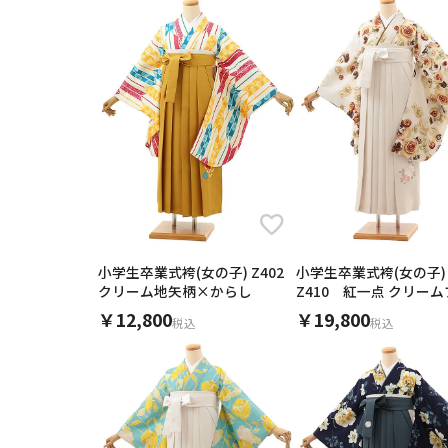
小学生卒業式袴(女の子) Z402
小学生卒業式袴(女の子)
クリーム地矢柄×からし
Z410 紅一点 クリー
ン薔薇×アイボリー
￥12,800
￥19,800
税込
税込