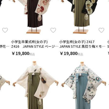
返却用のダンボールテープまで同封して頂きありがとうございまし
コチラにして本当に良かったです。
とても綺麗で素敵なお着物でした。
発色もそのまま、とても可愛く着る事ができました。
小学生の娘の卒業式のためレンタルしました。メゾピアノが好きな
フルセットでレンタルしました。発送時にメールをいただき、受け
娘がとっても気に入り注文させて頂きました。こちらの手違いにも
落ち着いた色味ですが、暗すぎず、大人っぽすぎず、小学校の卒業
返却も簡単でした。
とても喜んでおり、一般的な袴とは異なりドレス的な要素もあるた
した。
た形でのレンタルが初めてでしたが安心して着物の到着を待つ事が
生地もしっかりしているため、安っぽく見えないし、張りがあるた
す。着付けをするのは初めてでしたが、何度か練習をしたおかげで
皆から可愛いと誉めていただき、本当に着せて良かったです。
卒業式当日も親子共々大満足で終える事が出来ました。有難うござ
(着物を着せるのは全くの初めて な ド素人ですが、YouTubeを
ました。着付けの方法が京都かしいしょうさんのホームページに動
た。)
たのですが、レンタル品と一緒に簡単な説明が同封されているとも
身長147センチ、袴の長さは草履でちょうど良く、ブーツには少し
せんでした。式当日はまさかの雪だったためブーツにしました。
小学生袴(女の子) Z417
小学生卒業式袴(女の子)
肌着(ヒートテック)とタオルを用意すれば、あとは全て揃っている
JAPAN STYLE 黒捻り梅×モス
ー野花×
Z416 JAPAN STYLE ベージュ
ダンボールには返送用のヤマトの伝票や、ダンボールの封をするテ
グリーン
華玉×こげ茶
￥19,800
￥19,800
で、バタバタの中 スムーズにお返しする事ができました。
税込
税込
全てにおいてノンストレスで、思い出に残る卒業式になりました。