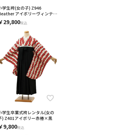
小学生袴(女の子) Z946
Heather アイボリーヴィンテー
ジ椿×ブラウン
￥29,800
税込
小学生卒業式袴レンタル(女の
子) Z401アイボリー赤椿×黒
￥9,800
税込