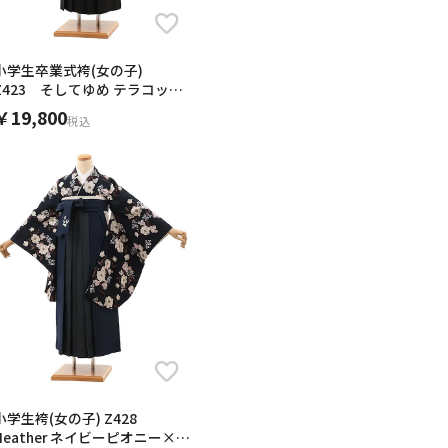
小学生卒業式袴(女の子)
Z423 そしてゆめ テラコッタ
乱菊×黒
￥19,800
税込
小学生袴(女の子) Z428
Heather ネイビーピオニー×デ