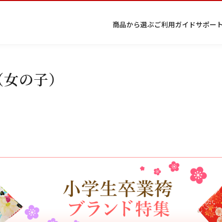
商品から選ぶ
ご利用ガイド
サポー
条件から絞り込む
（女の子）
プ
着物
七五
返
特
択してください
キーワード検索
ラ
レン
三レ
品・
定
イ
タル
ンタ
交
商
留
色
色
ジュ
女
小
）
バ
Q&A
ル
換・
取
袖
留
無
ニア
袴
紋
2026年9月
202
シ
Q&A
キャ
引
袖
地
袴・
ー
ンセ
法
着物
金
土
日
月
火
ポ
ルに
に
日
月
火
水
木
金
土
リ
つい
基
1
シ
て
づ
1
2
3
4
5
ー
く
4
5
6
7
8
6
7
8
9
10
11
12
表
条件検索
14
15
11
12
13
示
13
14
15
16
17
18
19
21
22
18
19
20