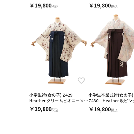
乱菊×モカベージュ
カベージュ
￥19,800
￥19,800
税込
税込
小学生袴(女の子) Z429
小学生卒業式袴(女の子)
Heather クリームピオニー×デ
Z430 Heather 淡ピ
ニム切り替え
こげ茶
￥19,800
￥19,800
税込
税込