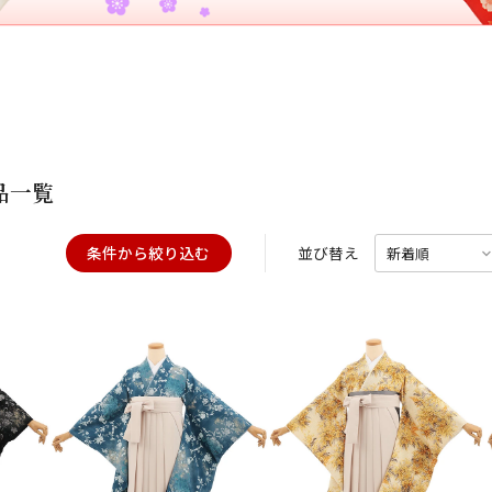
20
21
22
23
24
25
26
28
29
25
26
27
択してください
27
28
29
30
2026年9月
202
金
土
日
月
火
日付をリセット
現在選択しているご利用日
日
月
火
水
木
金
土
1
品一覧
1
2
3
4
5
4
5
6
7
8
6
7
8
9
10
11
12
14
15
11
12
13
条件から絞り込む
並び替え
13
14
15
16
17
18
19
用される対象の方を選択してください
21
22
18
19
20
20
21
22
23
24
25
26
28
29
25
26
27
27
28
29
30
日付をリセット
現在選択しているご利用日