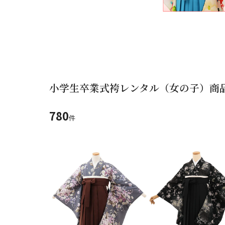
ご利用日
23
24
25
26
27
ご利用日を選
30
31
2026年8月
日
月
火
水
木
小学生卒業式袴レンタル（女の子）商
2
3
4
5
6
11
12
13
780
9
10
件
ご利用される方
ご利
16
17
18
19
20
23
24
25
26
27
30
31
カテゴリ
身長