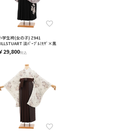
小学生袴(女の子) Z941
JILLSTUART 淡ﾊﾟｰﾌﾟﾙﾐﾓｻﾞ×黒
￥29,800
税込
男の子