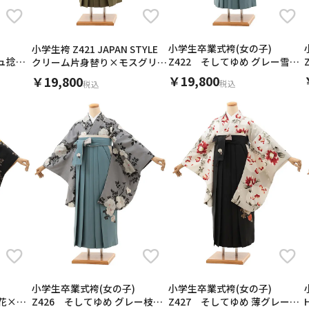
0
小学生卒業式袴(女の子)
小学生袴 Z421 JAPAN STYLE
ジュ捻り
Z422 そしてゆめ グレー雪椿
クリーム片身替り×モスグリー
×ブルーグレー
ン
￥19,800
￥19,800
税込
税込
小学生卒業式袴(女の子)
小学生卒業式袴(女の子)
Z427 そしてゆめ 薄グレージ
枝花×モ
Z426 そしてゆめ グレー枝花