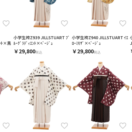
用される対象の方を選択してください
小学生袴Z939 JILLSTUART ﾌﾞ
小学生袴Z940 JILLSTUART ｲｴ
ｴﾝﾄ×黒
ﾙｰｸﾞﾗﾃﾞｨｴﾝﾄ×ﾍﾞｰｼﾞｭ
ﾛｰﾐﾓｻﾞ×ﾍﾞｰｼﾞｭ
￥29,800
￥29,800
税込
税込
∞
〜
男性
女の子
1万
3万
5万
∞
キャンセル
検索する