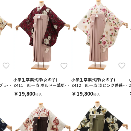
小学生卒業式袴(女の子)
小学生卒業式袴(女の子)
ムブラウ
Z412 紅一点 淡ピンク薔薇×
Z411 紅一点 ボルドー華更紗
モーヴピンク
×モーヴピンク
小学生卒業式袴(女の子) Z548 九重 紺丸乱菊に牡丹×グレ
卒業袴ﾚﾝﾀﾙ Z107 はいばら 黒地 矢羽根 梅xｸﾞﾘｰﾝ袴
小学校卒業式袴レンタル（女の子）9809 ﾌﾞﾙｰ地菊梅×ﾊﾟｰﾌ
小学生卒業式袴（女の子）レンタルjh0003ﾋﾟ
小学生 卒業式 袴レンタル（女の子）9613黒矢柄菊×黒袴
小学校卒業式袴レンタル(女の子)9799 ﾍﾞｰｼﾞｭ地花×紺袴
￥19,800
￥19,800
税込
税込
商品ページへ
商品ページへ
商品ページへ
商品ページへ
商品ページへ
商品ページへ
2020年3月25日
まぁさん（10代・女性）
初めて利用させて頂きました。
２日前に到着し、小物類も全て用意してくださり大変助かりました
着物の色もイメージ通りで満足です。
2025年3月24日
2024年3月18日
2021年3月25日
2020年3月26日
2019年3月22日
2019年3月22日
mmmさん（40代・女性）
まるさん（40代・女性）
マリコさん（40代・女性）
miniHYDEさん（30代・男性）
マリコさん（40代・女性）
みおぴママさん（40代・女性）