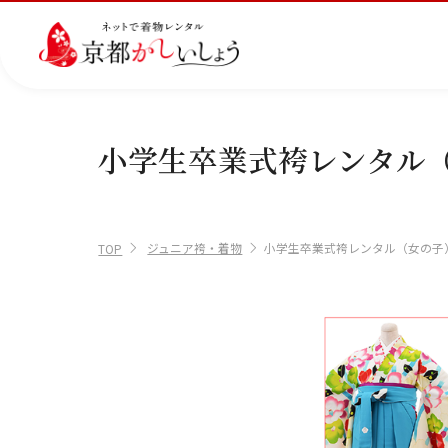
小学生卒業式袴レンタル
カテゴリから選ぶ
汚
注文情報のご確認
会社案内
あ
レ
掲
ご利用日
ご利用日を選
損・
ん
ビ
載
破
し
ュ
画
産
七
訪
振
ジュニア袴・着物
小学生卒業式袴レンタル（女の子
損・
ん
ー
像
TOP
着
五
問
袖
2026年8月
クリ
パ
の
に
三
着
ーニ
ッ
書
つ
日
月
火
水
木
ング
ク
き
い
につ
に
方
て
いて
つ
に
い
つ
2
3
4
5
6
て
い
11
12
13
て
9
10
16
17
18
19
20