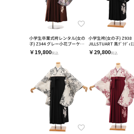
色
ご利用される方
ご利
袴の色
小学生卒業式袴レンタル(女の
小学生袴(女の子) Z938
子) Z344 グレー小花ブーケ×
JILLSTUART 黒ｸﾞﾗﾃﾞｨ
茶
￥19,800
￥29,800
税込
税込
ブランド
0
円
価格
女性
0
季節
素材