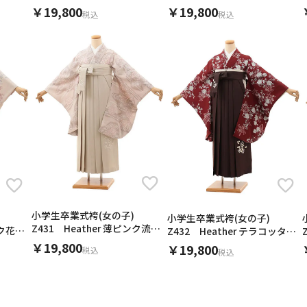
ュ雪椿×黒
×ブルーグレー
￥19,800
￥19,800
税込
税込
小学生卒業式袴(女の子)
小学生卒業式袴(女の子)
Z431 Heather 薄ピンク流水
ンク花×
Z432 Heather テラコッタブ
牡丹×ベージュ
ラウン花×こげ茶
￥19,800
￥19,800
税込
税込