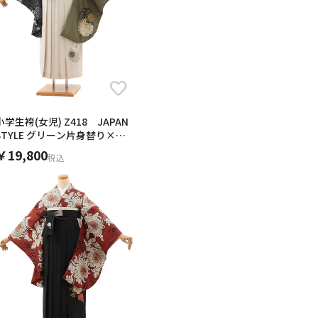
た。
ので、この袴を見つけたときは
取りも返却もスムーズにできま
親切に対応して頂き、こういっ
式にはピッタリでした。
め、個性が出せて良かったで
出来ました。
め着付けもしやすかったです。
本番は上手く着せることができ
いました。
観て一度練習して何とかなりまし
画で掲載されているのを見つけ
っと良いと思いました。
長いかな、、でも変ではありま
小学生袴(女児) Z418 JAPAN
ため便利です。
STYLE グリーン片身替り×ア
ープまで入っていてとても親切
イボリー
￥19,800
税込
ありがとうございました。