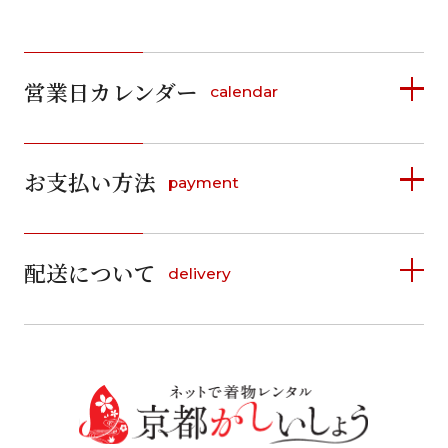
営業日カレンダー
calendar
2026年8月
2026年9月
お支払い方法
payment
日
月
火
水
木
金
土
日
月
火
水
木
金
土
1
1
2
3
4
5
詳しく見る
2
3
4
5
6
7
8
6
7
8
9
10
11
12
9
10
11
12
13
14
15
配送について
delivery
お支払い方法は、クレジットカード、代金引換、
13
14
15
16
17
18
19
16
17
18
19
20
21
22
料金後払い（コンビニ・銀行・郵便局）がご利用いただ
20
21
22
23
24
25
26
23
24
25
26
27
28
29
けます。
詳しく見る
27
28
29
30
30
31
送料
店休日
往復送料無料