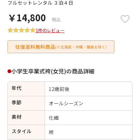
フルセットレンタル ３泊４日
日付をリセット
￥14,800
税込
1件のレビュー
ご利用される方
ご利用される対象の方を選択してください
往復送料無料商品
(※北海道・沖縄・離島を除く)
小学生卒業式袴(女児)の商品詳細
年代
12歳前後
女性
男性
女の子
男の子
季節
オールシーズン
素材
化繊
キャンセル
検索する
スタイル
袴