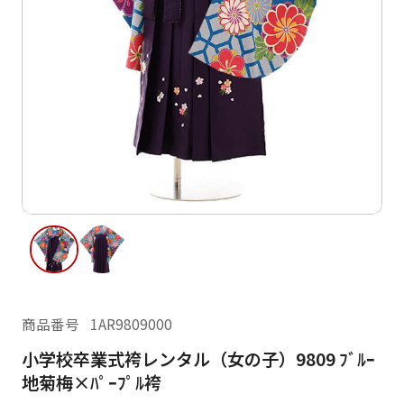
ご利用日
ご利用日を選択してください
レンタルの流れ
2026年8月
閲覧履歴
日
月
火
水
木
金
土
日
月
1
2
3
4
5
6
7
8
6
7
10
11
12
13
14
15
9
13
14
16
17
18
19
20
21
22
20
21
23
24
25
26
27
28
29
27
28
商品番号
1AR9809000
30
31
小学校卒業式袴レンタル（女の子）9809 ﾌﾞﾙｰ
現在選択しているご利用日
地菊梅×ﾊﾟｰﾌﾟﾙ袴