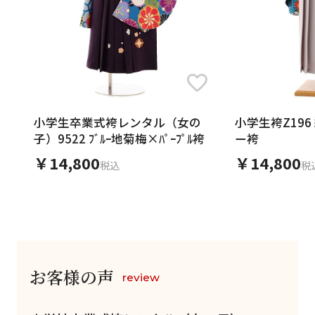
小学生卒業式袴レンタル（女の
小学生袴Z19
子）9522 ﾌﾞﾙｰ地菊梅×ﾊﾟｰﾌﾟﾙ袴
ー袴
￥14,800
￥14,800
税込
税
お客様の声
review