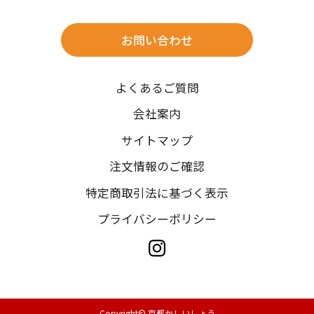
※北海道・沖縄・離島は往復送料3,300円(送料×個数)
式場やホテルへの直送も承ります。
お問い合わせ
時間指定
よくあるご質問
午前中/14~16時/16~18時/18~20時/19~21時
ご注文の際にご指定ください。
会社案内
※天候や、交通事情によりご希望のお届け日・お届け時間に添
サイトマップ
えない場合もございますのでご了承ください。
注文情報のご確認
特定商取引法に基づく表示
プライバシーポリシー
Copyright© 京都かしいしょう