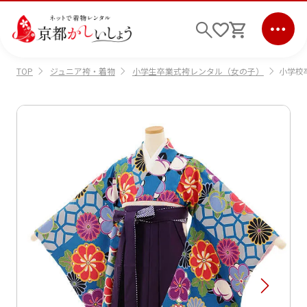
ジュニア袴・着物
小学生卒業式袴レンタル（女の子）
小学校卒
TOP
ログイン
会員登録
キーワード検索
商品から選ぶ
検索
ご利用ガイド
サポート
条件検索
会社情報