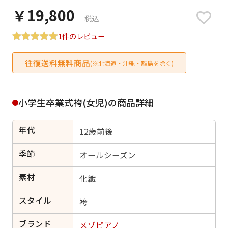
日付をリセット
￥19,800
税込
1件のレビュー
ご利用される方
往復送料無料商品
(※北海道・沖縄・離島を除く)
ご利用される対象の方を選択してください
小学生卒業式袴(女児)の商品詳細
年代
12歳前後
女性
男性
女の子
男の子
季節
オールシーズン
素材
化繊
キャンセル
検索する
スタイル
袴
ブランド
メゾピアノ