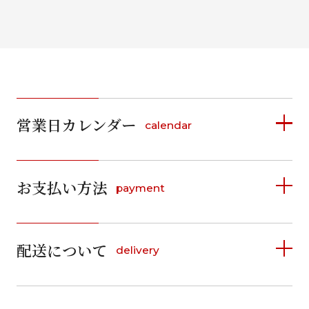
営業日カレンダー
calendar
2026年8月
2026年9月
お支払い方法
payment
日
月
火
水
木
金
土
日
月
火
水
木
金
土
1
1
2
3
4
5
詳しく見る
2
3
4
5
6
7
8
6
7
8
9
10
11
12
9
10
11
12
13
14
15
配送について
delivery
お支払い方法は、クレジットカード、代金引換、
13
14
15
16
17
18
19
16
17
18
19
20
21
22
料金後払い（コンビニ・銀行・郵便局）がご利用いただ
20
21
22
23
24
25
26
23
24
25
26
27
28
29
けます。
詳しく見る
27
28
29
30
30
31