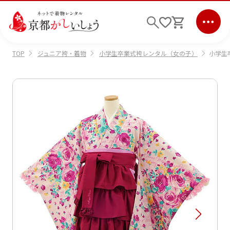
ジュニア袴・着物
小学生卒業式袴レンタル（女の子）
小学生卒
TOP
ログイン
会員登録
キーワード検索
商品から選ぶ
検索
ご利用ガイド
サポート
条件検索
会社情報