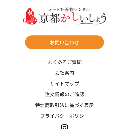
送料
店休日
往復送料無料
※北海道・沖縄・離島は往復送料3,300円(送料×個数)
式場やホテルへの直送も承ります。
お問い合わせ
時間指定
よくあるご質問
午前中/14~16時/16~18時/18~20時/19~21時
ご注文の際にご指定ください。
会社案内
※天候や、交通事情によりご希望のお届け日・お届け時間に添
サイトマップ
えない場合もございますのでご了承ください。
注文情報のご確認
特定商取引法に基づく表示
プライバシーポリシー