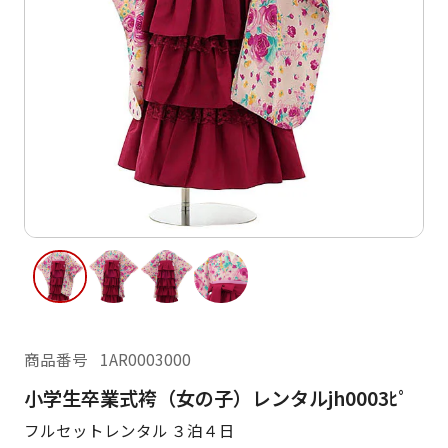
ご利用日
ご利用日を選択してください
レンタルの流れ
2026年8月
閲覧履歴
日
月
火
水
木
金
土
日
月
1
2
3
4
5
6
7
8
6
7
11
12
13
14
15
9
10
13
14
16
17
18
19
20
21
22
20
21
23
24
25
26
27
28
29
27
28
商品番号
1AR0003000
30
31
小学生卒業式袴（女の子）レンタルjh0003ﾋﾟ
現在選択しているご利用日
フルセットレンタル ３泊４日