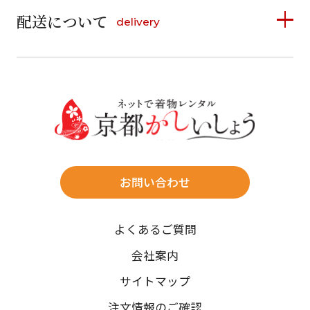
6
7
8
9
10
11
12
9
10
11
12
13
14
15
配送について
delivery
お支払い方法は、クレジットカード、代金引換、
13
14
15
16
17
18
19
16
17
18
19
20
21
22
料金後払い（コンビニ・銀行・郵便局）がご利用いただ
20
21
22
23
24
25
26
23
24
25
26
27
28
29
けます。
詳しく見る
27
28
29
30
30
31
送料
店休日
往復送料無料
※北海道・沖縄・離島は往復送料3,300円(送料×個数)
式場やホテルへの直送も承ります。
お問い合わせ
時間指定
よくあるご質問
午前中/14~16時/16~18時/18~20時/19~21時
ご注文の際にご指定ください。
会社案内
※天候や、交通事情によりご希望のお届け日・お届け時間に添
サイトマップ
えない場合もございますのでご了承ください。
注文情報のご確認