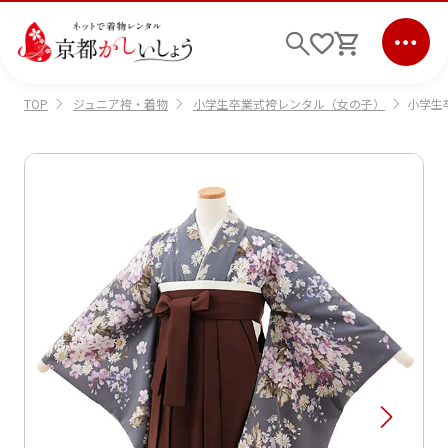
ジュニア袴・着物
小学生卒業式袴レンタル（女の子）
小学生
TOP
ログイン
会員登録
キーワード検索
商品から選ぶ
検索
ご利用ガイド
サポート
条件検索
会社情報