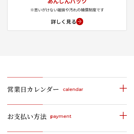
あんしんパック
※思いがけない破損や汚れの補償制度です
詳しく見る
営業日カレンダー
calendar
2026年8月
2026年9月
お支払い方法
payment
日
月
火
水
木
金
土
日
月
火
水
木
金
土
1
1
2
3
4
5
詳しく見る
2
3
4
5
6
7
8