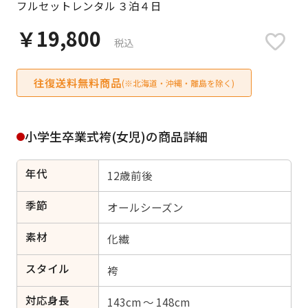
フルセットレンタル ３泊４日
日付をリセット
￥19,800
税込
往復送料無料商品
ご利用される方
(※北海道・沖縄・離島を除く)
ご利用される対象の方を選択してください
小学生卒業式袴(女児)の商品詳細
年代
12歳前後
女性
男性
女の子
男の子
季節
オールシーズン
素材
化繊
スタイル
キャンセル
検索する
袴
対応身長
143cm ～ 148cm