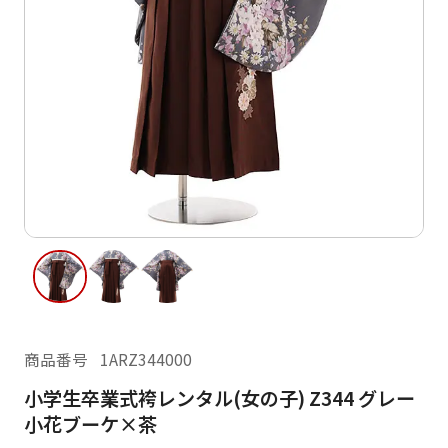
ご利用日
ご利用日を選択してください
レンタルの流れ
2026年8月
閲覧履歴
日
月
火
水
木
金
土
日
月
1
2
3
4
5
6
7
8
6
7
11
12
13
14
15
9
10
13
14
16
17
18
19
20
21
22
20
21
23
24
25
26
27
28
29
27
28
商品番号
1ARZ344000
30
31
小学生卒業式袴レンタル(女の子) Z344 グレー
現在選択しているご利用日
小花ブーケ×茶