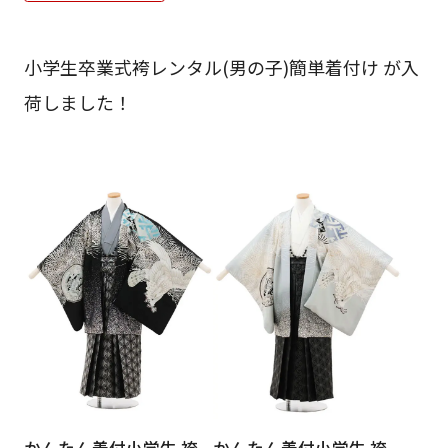
ご利用日
ご利用日を選択してください
小学生卒業式袴レンタル(男の子)簡単着付け が入
レンタルの流れ
2026年8月
荷しました！
閲覧履歴
日
月
火
水
木
金
土
日
月
1
2
3
4
5
6
7
8
6
7
13
14
15
9
10
11
12
13
14
16
17
18
19
20
21
22
20
21
23
24
25
26
27
28
29
27
28
30
31
現在選択しているご利用日
かんたん着付小学生 袴
かんたん着付小学生 袴