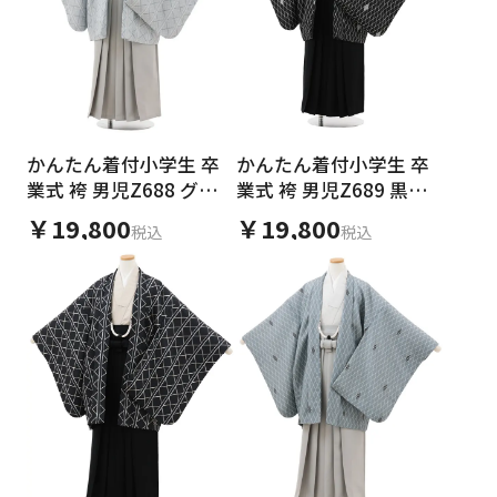
かんたん着付小学生 卒
かんたん着付小学生 卒
業式 袴 男児Z688 グレ
業式 袴 男児Z689 黒地
ー幾何学×グレー
菱×黒
￥19,800
￥19,800
税込
税込