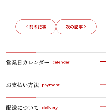
前の記事
次の記事
営業日カレンダー
calendar
2026年8月
2026年9月
お支払い方法
payment
日
月
火
水
木
金
土
日
月
火
水
木
金
土
1
1
2
3
4
5
詳しく見る
2
3
4
5
6
7
8
6
7
8
9
10
11
12
9
10
11
12
13
14
15
配送について
delivery
お支払い方法は、クレジットカード、代金引換、
13
14
15
16
17
18
19
16
17
18
19
20
21
22