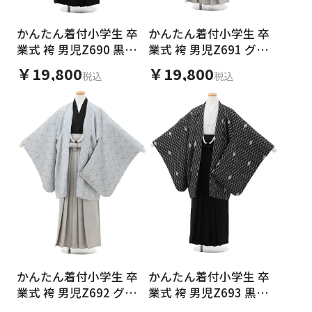
かんたん着付小学生 卒
かんたん着付小学生 卒
業式 袴 男児Z690 黒地
業式 袴 男児Z691 グレ
幾何学×黒
ー菱×グレー
￥19,800
￥19,800
税込
税込
かんたん着付小学生 卒
かんたん着付小学生 卒
業式 袴 男児Z692 グレ
業式 袴 男児Z693 黒地
ー幾何学×グレー
菱×黒