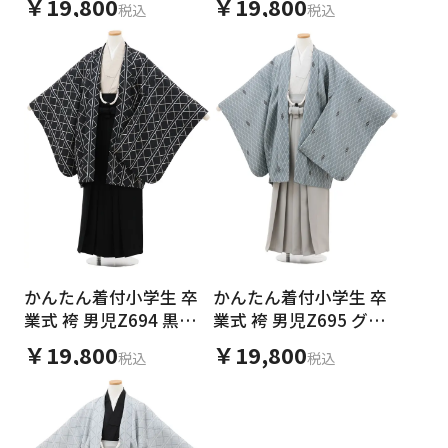
￥19,800
￥19,800
税込
税込
かんたん着付小学生 卒
かんたん着付小学生 卒
業式 袴 男児Z694 黒地
業式 袴 男児Z695 グレ
幾何学×黒
ー菱×グレー
￥19,800
￥19,800
税込
税込