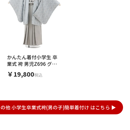
かんたん着付小学生 卒
業式 袴 男児Z696 グレ
ー幾何学×グレー
￥19,800
税込
その他 小学生卒業式袴(男の子)簡単着付け はこちら ▶