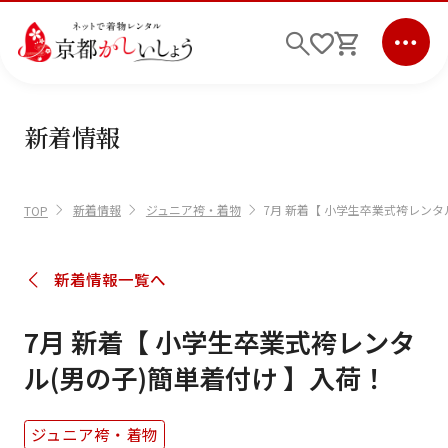
新着情報
ログイン
会員登録
キーワード検索
新着情報
ジュニア袴・着物
7月 新着【 小学生卒業式袴レンタ
TOP
商品から選ぶ
検索
新着情報一覧へ
ご利用ガイド
7月 新着【 小学生卒業式袴レンタ
サポート
ル(男の子)簡単着付け 】入荷！
条件検索
ジュニア袴・着物
会社情報