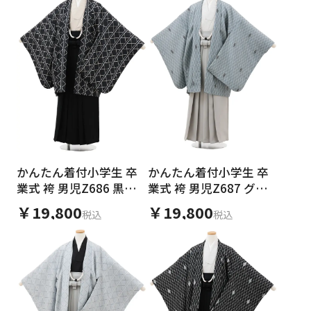
かんたん着付小学生 卒
かんたん着付小学生 卒
業式 袴 男児Z686 黒地
業式 袴 男児Z687 グレ
幾何学×黒
ー菱×グレー
￥19,800
￥19,800
税込
税込