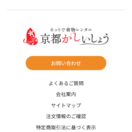
料金後払い（コンビニ・銀行・郵便局）がご利用いただ
20
21
22
23
24
25
26
23
24
25
26
27
28
29
けます。
詳しく見る
27
28
29
30
30
31
送料
店休日
往復送料無料
※北海道・沖縄・離島は往復送料3,300円(送料×個数)
式場やホテルへの直送も承ります。
お問い合わせ
時間指定
よくあるご質問
午前中/14~16時/16~18時/18~20時/19~21時
ご注文の際にご指定ください。
会社案内
※天候や、交通事情によりご希望のお届け日・お届け時間に添
サイトマップ
えない場合もございますのでご了承ください。
注文情報のご確認
特定商取引法に基づく表示