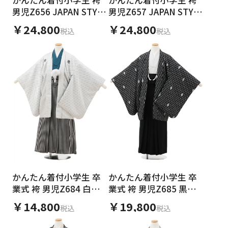
日付をリセット
男児Z656 JAPAN STYLE
男児Z657 JAPAN STYLE
黒地 針松に鷹
グレー 針松に鷹
￥24,800
￥24,800
税込
税込
ご利用される方
ご利用される対象の方を選択してください
女性
男性
女の子
男の子
かんたん着付小学生 卒
かんたん着付小学生 卒
業式 袴 男児Z684 白刺
業式 袴 男児Z685 黒地
キャンセル
検索する
し子×黒縞
菱×黒
￥14,800
￥19,800
税込
税込