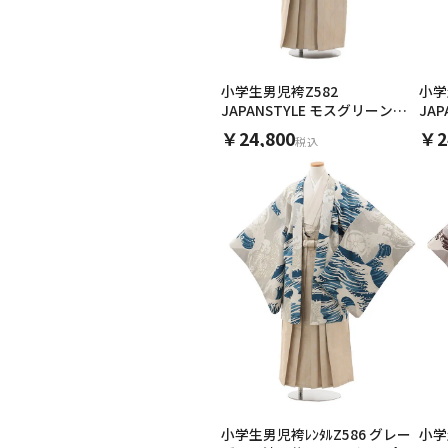
小学生男児袴Z582
小学
JAPANSTYLE モスグリーン幾
JA
何学×アイボリー
×ア
￥24,800
￥2
税込
小学生男児袴ﾚﾝﾀﾙZ586 グレー
小学