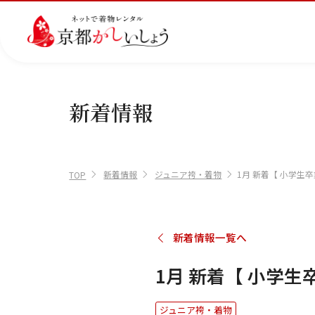
新着情報
カテゴリから選ぶ
汚
注文情報のご確認
会社案内
あ
レ
掲
損・
ん
ビ
載
破
し
ュ
画
産
七
訪
振
新着情報
ジュニア袴・着物
1月 新着【 小学生
損・
ん
ー
像
TOP
着
五
問
袖
クリ
パ
の
に
三
着
ーニ
ッ
書
つ
ング
ク
き
い
につ
に
方
て
新着情報一覧へ
いて
つ
に
い
つ
て
い
1月 新着【 小学生
て
ジュニア袴・着物