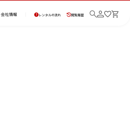
ト
会社情報
レンタルの流れ
閲覧履歴
商
お
レ
レ
初
品
支
ン
ン
め
の
払
タ
タ
て
二
花
紋
メ
モ
ご
方
ル
ル
の
部
嫁
服
ン
ー
検索
返
法
ご
ご
方
式
衣
ズ
ニ
却
に
利
利
へ
着
裳
ア
ン
に
つ
用
用
物
ン
グ
つ
い
案
の
サ
い
て
内
流
ン
て
れ
ブ
ル