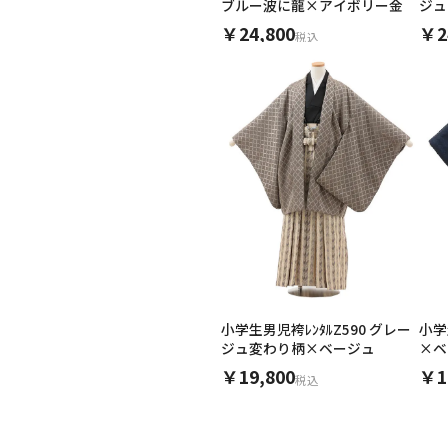
ブルー波に龍×アイボリー金
ジュ
￥24,800
￥2
税込
小学生男児袴ﾚﾝﾀﾙZ590 グレー
小学
ジュ変わり柄×ベージュ
×ベ
￥19,800
￥1
税込