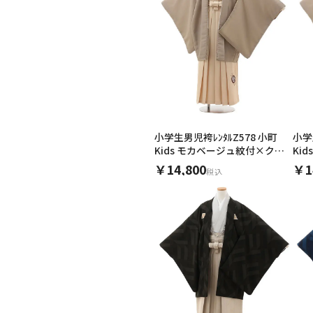
小学生男児袴ﾚﾝﾀﾙZ578 小町
小学
Kids モカベージュ紋付×クリ
Ki
ーム
ーム
￥14,800
￥1
税込