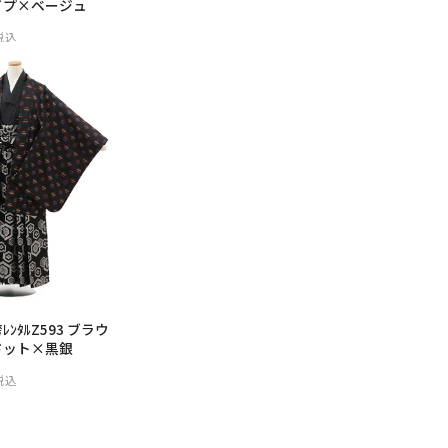
イプ×ベージュ
税込
ﾝﾀﾙZ593 ブラウ
ドット×黒銀
税込