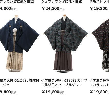
ブラウン波に龍×白銀
ジュブラウン波に龍×白銀
り黒ストラ
4,800
￥24,800
￥19,800
税込
税込
生男児袴ﾚﾝﾀﾙZ591 紺紋付
小学生男児袴ﾚﾝﾀﾙZ592 カラフ
小学生男児袴ﾚ
ージュ
ル斜格子×パープルグレー
ンカラフル
9,800
￥19,800
￥19,800
税込
税込