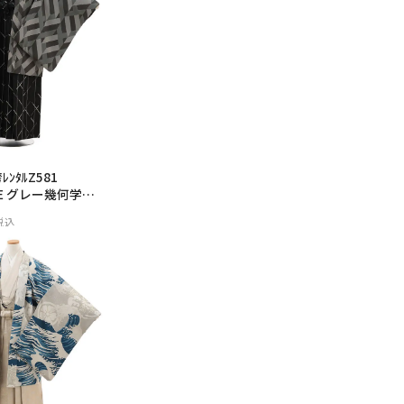
ﾝﾀﾙZ581
YLE グレー幾何学×
税込