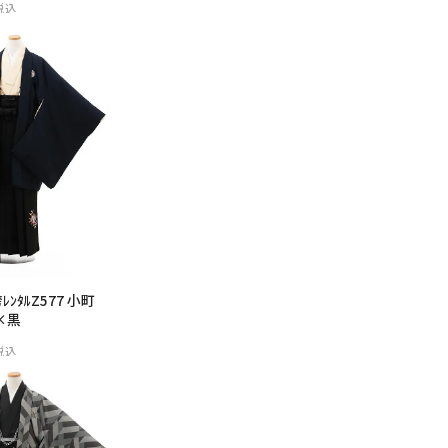
税込
男の子
ﾝﾀﾙZ577 小町
付×黒
税込