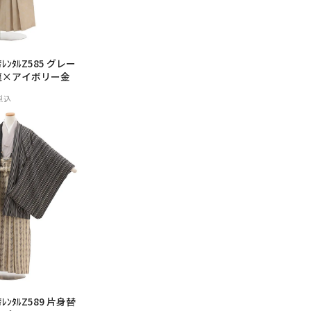
ﾝﾀﾙZ585 グレー
龍×アイボリー金
税込
ﾝﾀﾙZ589 片身替