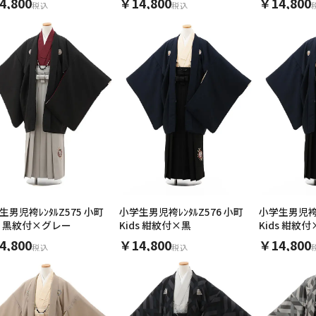
4,800
￥14,800
￥14,800
税込
税込
用される対象の方を選択してください
男性
女の子
生男児袴ﾚﾝﾀﾙZ575 小町
小学生男児袴ﾚﾝﾀﾙZ576 小町
小学生男児袴ﾚ
ds 黒紋付×グレー
Kids 紺紋付×黒
Kids 紺紋
4,800
￥14,800
￥14,800
税込
税込
キャンセル
検索する