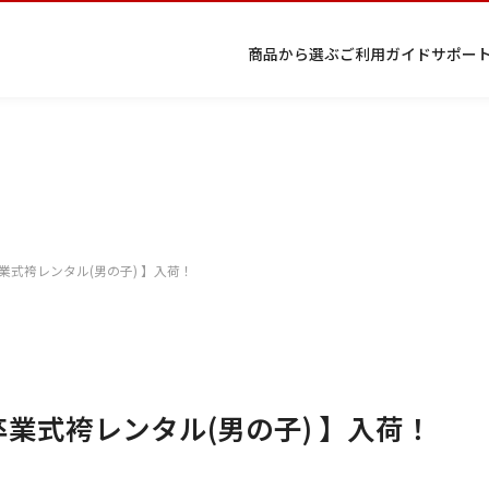
商品から選ぶ
ご利用ガイド
サポー
プ
着物
七五
返
特
キーワード検索
ラ
レン
三レ
品・
定
イ
タル
ンタ
交
商
留
色
色
ジュ
女
小
卒業式袴レンタル(男の子) 】入荷！
バ
Q&A
ル
換・
取
袖
留
無
ニア
袴
紋
シ
Q&A
キャ
引
袖
地
袴・
ー
ンセ
法
着物
ポ
ルに
に
リ
つい
基
シ
て
づ
ー
く
表
卒業式袴レンタル(男の子) 】入荷！
条件検索
示