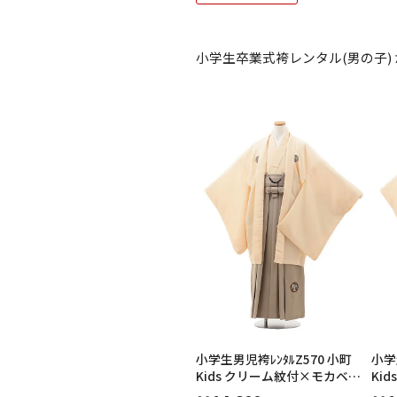
ご利用日
ご利用日を選
小学生卒業式袴レンタル(男の子)
2026年8月
日
月
火
水
木
2
3
4
5
6
11
12
13
9
10
16
17
18
19
20
23
24
25
26
27
30
31
小学生男児袴ﾚﾝﾀﾙZ570 小町
小学
Kids クリーム紋付×モカベー
Ki
ジュ
ジュ