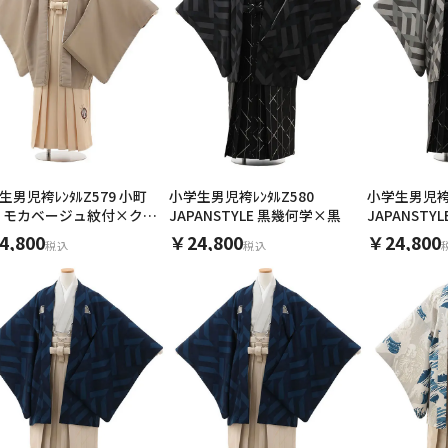
生男児袴ﾚﾝﾀﾙZ579 小町
小学生男児袴ﾚﾝﾀﾙZ580
小学生男児袴ﾚ
ds モカベージュ紋付×クリ
JAPANSTYLE 黒幾何学×黒
JAPANST
黒
4,800
￥24,800
￥24,800
税込
税込