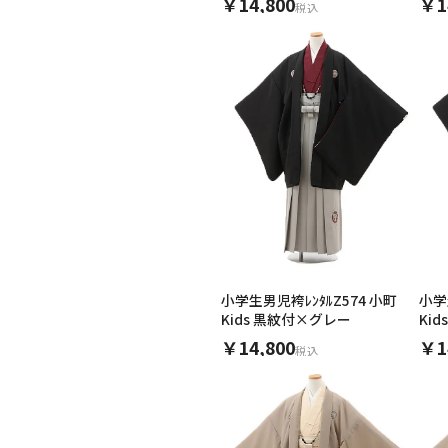
￥14,800
￥1
税込
ご利用される方
ご利
女性
小学生男児袴ﾚﾝﾀﾙZ574 小町
小学
Kids 黒紋付×グレー
Ki
￥14,800
￥1
税込