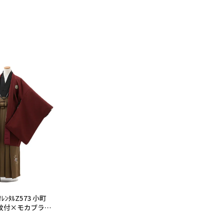
6年10月
2026年11月
水
木
金
土
日
月
火
水
木
金
土
日
1
2
3
1
2
3
4
5
6
7
7
8
9
10
8
9
10
11
12
13
14
6
14
15
16
17
15
16
17
18
19
20
21
13
21
22
23
24
22
23
24
25
26
27
28
20
28
29
30
31
29
30
27
ﾝﾀﾙZ573 小町
ジ紋付×モカブラウ