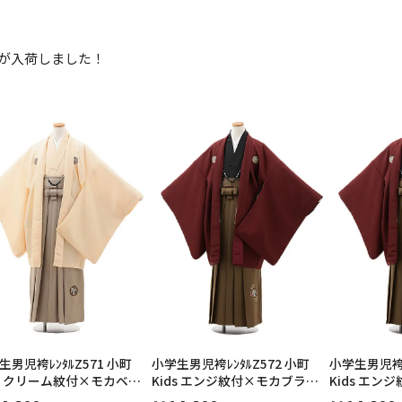
択してください
 が入荷しました！
2026年9月
202
金
土
日
月
火
日
月
火
水
木
金
土
1
1
2
3
4
5
4
5
6
7
8
6
7
8
9
10
11
12
14
15
11
12
13
13
14
15
16
17
18
19
21
22
18
19
20
20
21
22
23
24
25
26
28
29
25
26
27
27
28
29
30
日付をリセット
現在選択しているご利用日
生男児袴ﾚﾝﾀﾙZ571 小町
小学生男児袴ﾚﾝﾀﾙZ572 小町
小学生男児袴ﾚ
ds クリーム紋付×モカベー
Kids エンジ紋付×モカブラウ
Kids エン
ン
ン