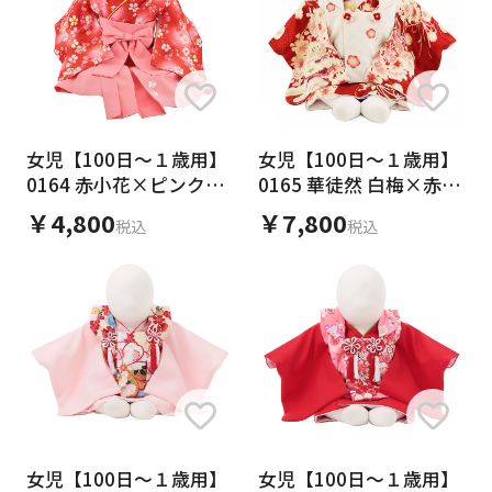
女児【100日～１歳用】
女児【100日～１歳用】
0164 赤小花×ピンク袴/
0165 華徒然 白梅×赤扇
ワンピース
面/セパレート
￥4,800
￥7,800
税込
税込
女児【100日～１歳用】
女児【100日～１歳用】