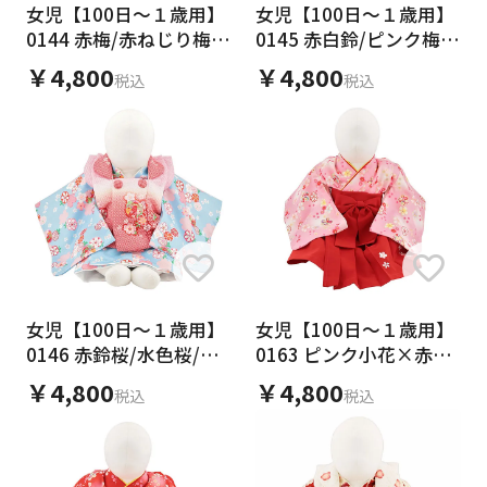
女児【100日～１歳用】
女児【100日～１歳用】
0144 赤梅/赤ねじり梅/
0145 赤白鈴/ピンク梅/
セパレート
セパレート
￥4,800
￥4,800
税込
税込
女児【100日～１歳用】
女児【100日～１歳用】
0146 赤鈴桜/水色桜/セ
0163 ピンク小花×赤袴/
パレート
ワンピース
￥4,800
￥4,800
税込
税込