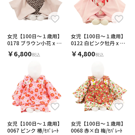
女児【100日～１歳用】
女児【100日～１歳用】
0178 ブラウン小花 x ベ
0122 白ピンク牡丹 x 薄
ージュ/セパレート
ピンク/セパレート
￥6,800
￥4,800
税込
税込
女児【100日～１歳用】
女児【100日～１歳用】
0067 ピンク 椿/ｾﾊﾟﾚｰﾄ
0068 赤×白 梅/ｾﾊﾟﾚｰﾄ