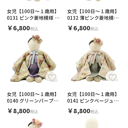
女児【100日～１歳用】
女児【100日～１歳用】
0131 ピンク菱地模様 x
0132 薄ピンク菱地模様
薄ピンク白地花
x水色小花
￥6,800
￥6,800
税込
税込
女児【100日～１歳用】
女児【100日～１歳用】
0140 グリーンパープル
0141 ピンクベージュグ
十二単衣風/一体型
レー十二単衣風/一体型
￥8,800
￥8,800
税込
税込