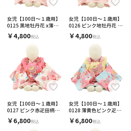
日付をリセット
女児【100日～１歳用】
女児【100日～１歳用】
0125 黒地牡丹花 x薄ピ
0126 ピンク地牡丹花 x
ンク/セパレート
うすピンク/セパレート
￥4,800
￥4,800
ご利用される方
税込
税込
ご利用される対象の方を選択してください
女性
男性
女の子
男の子
女児【100日～１歳用】
女児【100日～１歳用】
0127 ピンク赤疋田柄鞠
0128 薄黄色ピンク疋田
キャンセル
検索する
x 白ぼかし桜/セパレー
柄まり x水色桜/セパレ
￥6,800
￥6,800
税込
税込
ト
ート