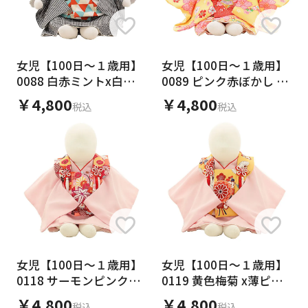
女児【100日～１歳用】
女児【100日～１歳用】
0088 白赤ミントx白黒
0089 ピンク赤ぼかし x
ラメxギンガムチェック
黄色 花
￥4,800
￥4,800
税込
税込
女児【100日～１歳用】
女児【100日～１歳用】
0118 サーモンピンク古
0119 黄色梅菊 x薄ピン
典花×薄ピンク/セパレ
ク/セパレート
￥4,800
￥4,800
税込
税込