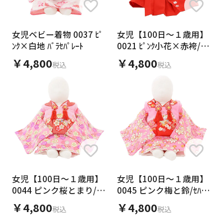
女児ベビー着物 0037 ﾋﾟ
女児【100日～１歳用】
ﾝｸ×白地 ﾊﾞﾗｾﾊﾟﾚｰﾄ
0021 ﾋﾟﾝｸ小花×赤袴/ﾜﾝ
ﾋﾟｰｽ
￥4,800
￥4,800
税込
税込
女児【100日～１歳用】
女児【100日～１歳用】
0044 ピンク桜とまり/ｾ
0045 ピンク梅と鈴/ｾﾊﾟﾚ
ﾊﾟﾚｰﾄ
ｰﾄ
￥4,800
￥4,800
税込
税込