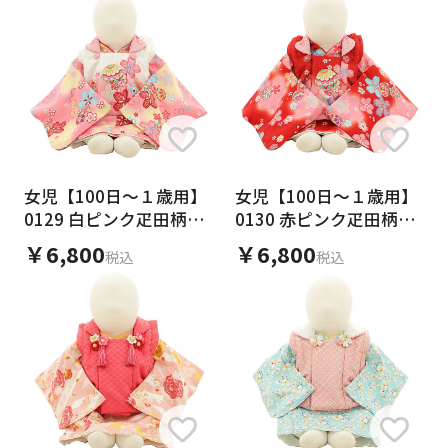
女児【100日～１歳用】
女児【100日～１歳用】
0129 白ピンク疋田柄ま
0130 赤ピンク疋田柄ま
り xピンク桜/セパレー
り x 赤桜/セパレート
￥6,800
￥6,800
税込
税込
ト