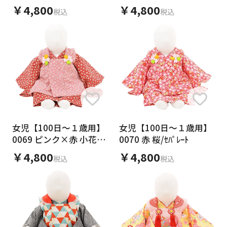
￥4,800
￥4,800
税込
税込
女児【100日～１歳用】
女児【100日～１歳用】
0069 ピンク×赤 小花/ｾ
0070 赤 桜/ｾﾊﾟﾚｰﾄ
ﾊﾟﾚｰﾄ
￥4,800
￥4,800
税込
税込