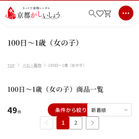
100日～1歳（女の子）
ログイン
会員登録
キーワード検索
ベビー着物
100日～1歳（女の子）
TOP
商品から選ぶ
検索
100日～1歳（女の子）商品一覧
ご利用ガイド
49
条件から絞り込む
絞り込む
件
サポート
条件検索
1
2
会社情報