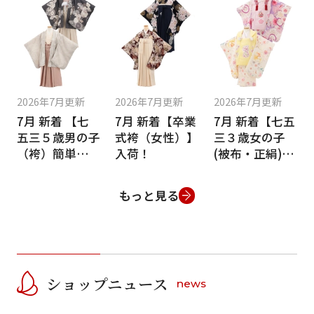
2026年7月更新
2026年7月更新
2026年7月更新
7月 新着 【七
7月 新着【卒業
7月 新着【七五
五三５歳男の子
式袴（女性）】
三３歳女の子
（袴）簡単着付
入荷！
(被布・正絹)】
け】入荷！
入荷！
もっと見る
ショップニュース
news