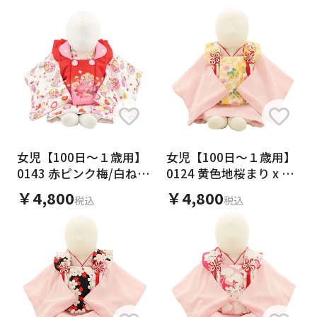
ご利用日
ご利用日を選択してください
レンタルの流れ
2026年8月
閲覧履歴
日
月
火
水
木
金
土
日
月
1
2
3
4
5
6
7
8
女児【100日～１歳用】
女児【100日～１歳用】
6
7
0143 赤ピンク梅/白ねじ
0124 黄色地桜まり x 薄
11
12
13
14
15
9
10
り梅/セパレート
ピンク/セパレート
13
14
￥4,800
￥4,800
税込
税込
16
17
18
19
20
21
22
20
21
23
24
25
26
27
28
29
27
28
30
31
現在選択しているご利用日