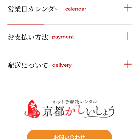
営業日カレンダー
calendar
条件から絞り込む
2026年8月
2026年9月
お支払い方法
payment
日
月
火
水
木
金
土
日
月
火
水
木
金
土
ご利用日
ご利用日を選択してください
1
1
2
3
4
5
詳しく見る
2
3
4
5
6
7
8
6
7
8
9
10
11
12
9
10
11
12
13
14
15
2026年8月
配送について
delivery
お支払い方法は、クレジットカード、代金引換、
13
14
15
16
17
18
19
16
17
18
19
20
21
22
料金後払い（コンビニ・銀行・郵便局）がご利用いただ
20
21
22
23
24
25
26
23
24
25
26
27
28
29
日
月
火
水
木
金
土
けます。
詳しく見る
27
28
29
30
日
月
30
31
1
送料
店休日
2
3
4
5
6
7
8
6
7
往復送料無料
11
12
13
14
15
9
10
13
14
※北海道・沖縄・離島は往復送料3,300円(送料×個数)
16
17
18
19
20
21
22
式場やホテルへの直送も承ります。
20
21
お問い合わせ