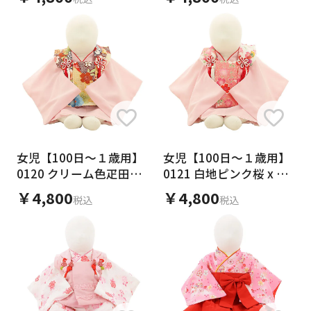
ート
女児【100日～１歳用】
女児【100日～１歳用】
0120 クリーム色疋田柄
0121 白地ピンク桜 x 薄
菊桜 x薄ピンク/セパレ
ピンク/セパレート
￥4,800
￥4,800
税込
税込
ート