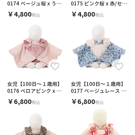
0174 ベージュ桜 x うす
0175 ピンク桜 x 赤/セパ
ピンク/セパレート
レート
￥4,800
￥4,800
税込
税込
女児【100日～１歳用】
女児【100日～１歳用】
0176 ベロアピンク x ピ
0177 ベージュレース x
ンク花/セパレート
青花柄/セパレート
￥6,800
￥6,800
税込
税込