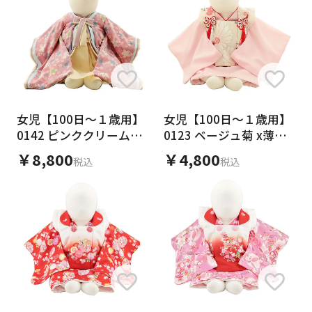
女児【100日～１歳用】
女児【100日～１歳用】
0142 ピンククリーム十
0123 ベージュ菊 x薄ピ
二単衣風/一体型
ンク/セパレート
￥8,800
￥4,800
税込
税込