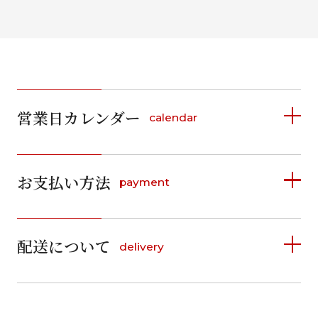
営業日カレンダー
calendar
2026年8月
2026年9月
お支払い方法
payment
日
月
火
水
木
金
土
日
月
火
水
木
金
土
1
1
2
3
4
5
詳しく見る
2
3
4
5
6
7
8
6
7
8
9
10
11
12
9
10
11
12
13
14
15
配送について
delivery
お支払い方法は、クレジットカード、代金引換、
13
14
15
16
17
18
19
16
17
18
19
20
21
22
料金後払い（コンビニ・銀行・郵便局）がご利用いただ
20
21
22
23
24
25
26
23
24
25
26
27
28
29
けます。
詳しく見る
27
28
29
30
30
31
送料
店休日