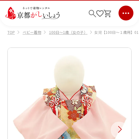
ベビー着物
100日～1歳（女の子）
女児【100日～１歳用】0
TOP
ログイン
会員登録
キーワード検索
商品から選ぶ
検索
ご利用ガイド
サポート
条件検索
会社情報