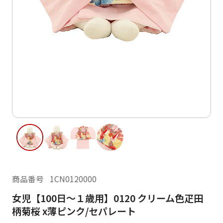
ご利用日
ご利用日を選択してください
レンタルの流れ
2026年8月
閲覧履歴
日
月
火
水
木
金
土
日
月
1
2
3
4
5
6
7
8
6
7
11
12
13
14
15
9
10
13
14
16
17
18
19
20
21
22
20
21
23
24
25
26
27
28
29
27
28
商品番号
1CN0120000
30
31
女児【100日～１歳用】0120 クリーム色疋田
現在選択しているご利用日
柄菊桜 x薄ピンク/セパレート