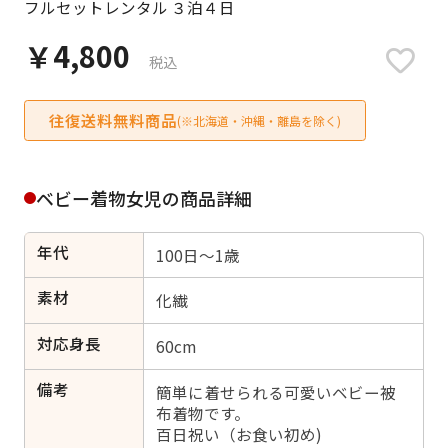
フルセットレンタル ３泊４日
日付をリセット
￥4,800
税込
往復送料無料商品
ご利用される方
(※北海道・沖縄・離島を除く)
ご利用される対象の方を選択してください
ベビー着物女児の商品詳細
年代
100日～1歳
女性
男性
女の子
男の子
素材
化繊
対応身長
60cm
備考
キャンセル
検索する
簡単に着せられる可愛いベビー被
布着物です。
百日祝い（お食い初め)