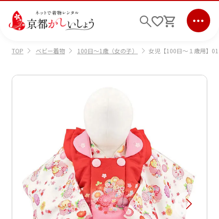
ベビー着物
100日～1歳（女の子）
女児【100日～１歳用】0
TOP
ログイン
会員登録
キーワード検索
商品から選ぶ
検索
ご利用ガイド
サポート
条件検索
会社情報