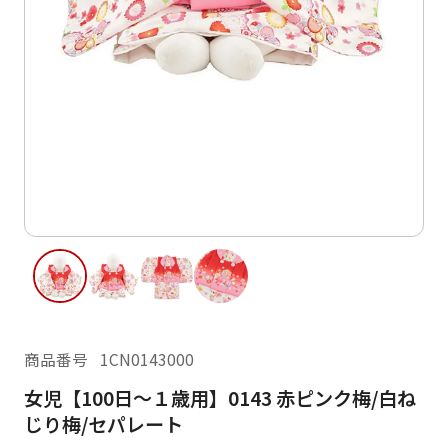
ご利用日
ご利用日を選択してください
レンタルの流れ
2026年8月
閲覧履歴
日
月
火
水
木
金
土
日
月
1
2
3
4
5
6
7
8
6
7
11
12
13
14
15
9
10
13
14
16
17
18
19
20
21
22
20
21
23
24
25
26
27
28
29
27
28
商品番号
1CN0143000
30
31
女児【100日～１歳用】0143 赤ピンク梅/白ね
現在選択しているご利用日
じり梅/セパレート