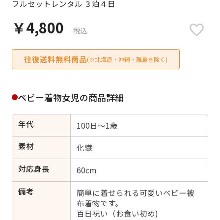
フルセットレンタル ３泊４日
日付をリセット
￥4,800
税込
往復送料無料商品
ご利用される方
(※北海道・沖縄・離島を除く)
ご利用される対象の方を選択してください
ベビー着物女児の商品詳細
年代
100日～1歳
女性
男性
女の子
男の子
素材
化繊
対応身長
60cm
備考
キャンセル
検索する
簡単に着せられる可愛いベビー被
布着物です。
百日祝い（お食い初め)