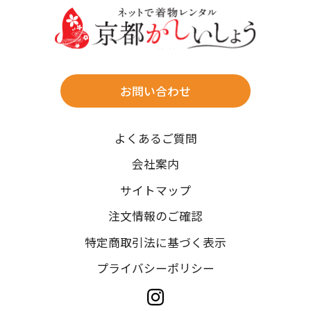
往復送料無料
※北海道・沖縄・離島は往復送料3,300円(送料×個数)
式場やホテルへの直送も承ります。
お問い合わせ
時間指定
よくあるご質問
午前中/14~16時/16~18時/18~20時/19~21時
ご注文の際にご指定ください。
会社案内
※天候や、交通事情によりご希望のお届け日・お届け時間に添
サイトマップ
えない場合もございますのでご了承ください。
注文情報のご確認
特定商取引法に基づく表示
プライバシーポリシー