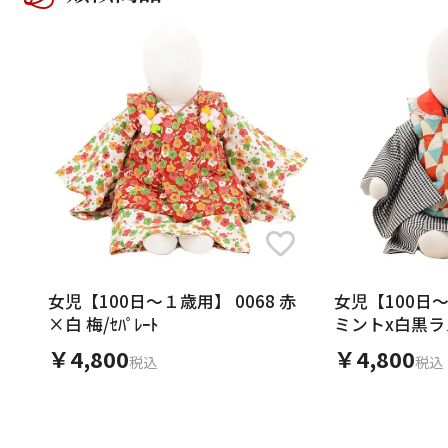
女児【100日～１歳用】 0068 赤
女児【100日～
×白 梅/ｾﾊﾟﾚｰﾄ
ミントx白黒ラ
ク
￥4,800
￥4,800
税込
税込