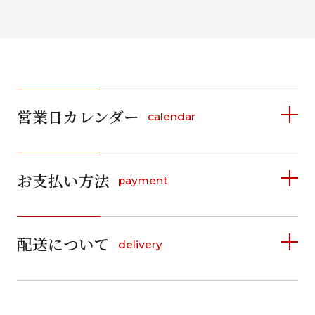
営業日カレンダー
calendar
2026年8月
2026年9月
お支払い方法
payment
日
月
火
水
木
金
土
日
月
火
水
木
金
土
1
1
2
3
4
5
詳しく見る
2
3
4
5
6
7
8
6
7
8
9
10
11
12
9
10
11
12
13
14
15
配送について
delivery
お支払い方法は、クレジットカード、代金引換、
13
14
15
16
17
18
19
16
17
18
19
20
21
22
料金後払い（コンビニ・銀行・郵便局）がご利用いただ
20
21
22
23
24
25
26
23
24
25
26
27
28
29
けます。
詳しく見る
27
28
29
30
30
31
送料
店休日