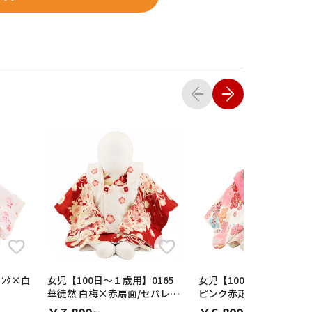
ﾟﾝｸ×白
女児【100日～１歳用】0165
女児【100日～１歳用】01
華徒然 白梅×赤扇面/セパレー
ピンク赤疋田柄鞠x 白ぼ
ト
桜/セパレート