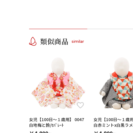
類似商品
similar
女児【100日～１歳用】 0047
女児【100日～１歳用
白地梅と鈴/ｾﾊﾟﾚｰﾄ
白赤ミントx白黒ラメ
チェック