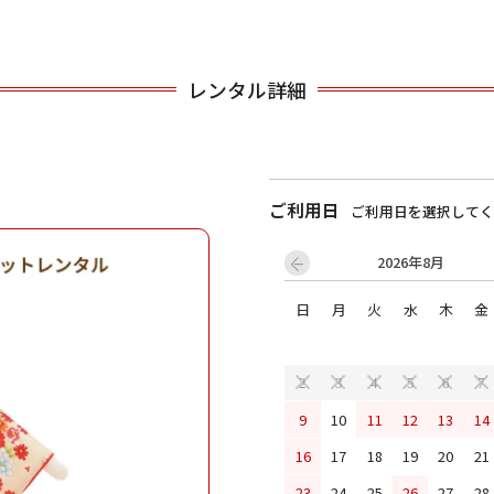
用される対象の方を選択してください
レンタル詳細
ご利用日
ご利用日を選択してく
2026年8月
男性
女の子
日
月
火
水
木
金
2
3
4
5
6
7
9
10
11
12
13
14
キャンセル
検索する
16
17
18
19
20
21
23
24
25
26
27
28