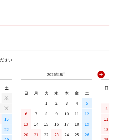
ださい
2026年9月
2026年
男の子
土
日
月
火
水
日
月
火
水
木
金
土
1
1
2
3
4
5
4
5
6
7
8
6
7
8
9
10
11
12
15
11
12
13
14
13
14
15
16
17
18
19
22
18
19
20
21
20
21
22
23
24
25
26
29
25
26
27
28