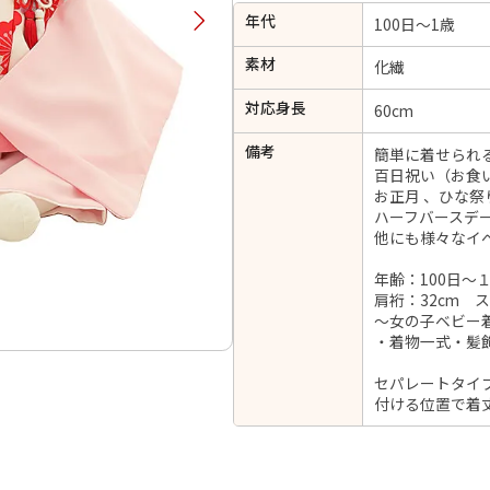
年代
択してください
100日～1歳
素材
化繊
2026年9月
202
対応身長
60cm
金
土
日
月
火
備考
日
月
火
水
木
金
土
簡単に着せられ
1
百日祝い（お食い
1
2
3
4
5
お正月 、ひな祭
4
5
6
7
8
ハーフバースデ
6
7
8
9
10
11
12
他にも様々なイ
14
15
11
12
13
13
14
15
16
17
18
19
年齢：100日～
21
22
18
19
20
20
21
22
23
24
25
26
肩裄：32cm 
28
29
25
26
27
～女の子ベビー着
27
28
29
30
・着物一式・髪
セパレートタイ
付ける位置で着
日付をリセット
現在選択しているご利用日