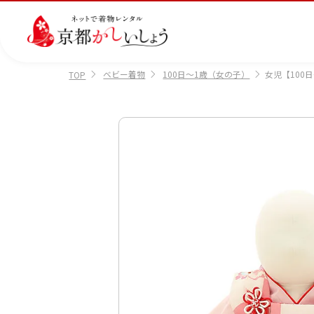
ベビー着物
100日～1歳（女の子）
女児【100日
TOP
カテゴリから選ぶ
汚
注文情報のご確認
会社案内
あ
レ
掲
損・
ん
ビ
載
破
し
ュ
画
産
七
訪
振
損・
ん
ー
像
着
五
問
袖
クリ
パ
の
に
三
着
ーニ
ッ
書
つ
ング
ク
き
い
につ
に
方
て
いて
つ
に
い
つ
て
い
て