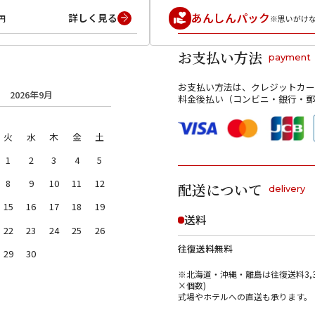
あんしんパック
詳しく見る
円
※思いがけ
お支払い方法
payment
お支払い方法は、クレジットカー
2026年9月
料金後払い（コンビニ・銀行・郵
火
水
木
金
土
1
2
3
4
5
8
9
10
11
12
配送について
delivery
15
16
17
18
19
送料
22
23
24
25
26
往復送料無料
29
30
※北海道・沖縄・離島は往復送料3,3
×個数)
式場やホテルへの直送も承ります。