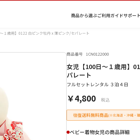
商品から選ぶ
ご利用ガイド
サポー
～１歳用】0122 白ピンク牡丹 x 薄ピンク/セパレート
商品番号
1CN0122000
プ
着物
七五
返
特
キーワード検索
女児【100日～１歳用】01
ラ
レン
三レ
品・
定
イ
タル
ンタ
交
商
留
色
色
ジュ
女
小
パレート
バ
Q&A
ル
換・
取
袖
留
無
ニア
袴
紋
シ
Q&A
キャ
引
フルセットレンタル ３泊４日
袖
地
袴・
ー
ンセ
法
着物
￥4,800
ポ
ルに
に
税込
リ
つい
基
シ
て
づ
ー
く
往復送料無料商品
(※北海道・沖縄・離
表
条件検索
示
ベビー着物女児の商品詳細