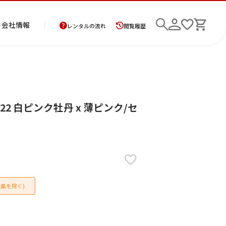
ト
会社情報
レンタルの流れ
閲覧履歴
商
お
レ
レ
初
22 白ピンク牡丹 x 薄ピンク/セ
品
支
ン
ン
め
の
払
タ
タ
て
二
花
紋
メ
モ
ご
方
ル
ル
の
部
嫁
服
ン
ー
検索
返
法
ご
ご
方
式
衣
ズ
ニ
却
に
利
利
へ
着
裳
ア
ン
に
つ
用
用
物
ン
グ
つ
い
案
の
サ
い
て
内
流
ン
て
れ
ブ
島を除く)
ル