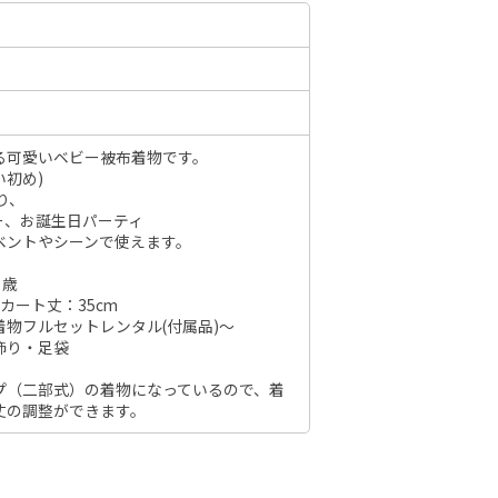
6年10月
2026年11月
水
木
金
土
日
月
火
水
木
金
土
日
る可愛いベビー被布着物です。
1
2
3
初め)
1
2
3
4
5
6
7
り、
7
8
9
10
ー、お誕生日パーティ
8
9
10
11
12
13
14
6
ベントやシーンで使えます。
14
15
16
17
15
16
17
18
19
20
21
13
１歳
21
22
23
24
22
23
24
25
26
27
28
20
スカート丈：35cm
28
29
30
31
物フルセットレンタル(付属品)～
29
30
27
飾り・足袋
プ（二部式）の着物になっているので、着
丈の調整ができます。