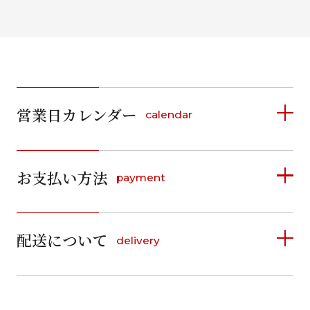
営業日カレンダー
calendar
2026年8月
2026年9月
お支払い方法
payment
日
月
火
水
木
金
土
日
月
火
水
木
金
土
1
1
2
3
4
5
詳しく見る
2
3
4
5
6
7
8
6
7
8
9
10
11
12
9
10
11
12
13
14
15
配送について
delivery
お支払い方法は、クレジットカード、代金引換、
13
14
15
16
17
18
19
16
17
18
19
20
21
22
料金後払い（コンビニ・銀行・郵便局）がご利用いただ
20
21
22
23
24
25
26
23
24
25
26
27
28
29
けます。
詳しく見る
27
28
29
30
30
31
送料
店休日