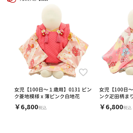
女児【100日～１歳用】0131 ピン
女児【100日～
ク菱地模様 x 薄ピンク白地花
ンク疋田柄まり
ート
￥6,800
￥6,800
税込
税込