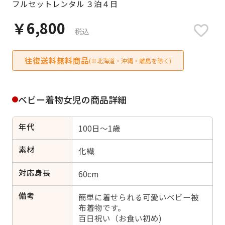
フルセットレンタル ３泊４日
日付をリセット
￥6,800
税込
往復送料無料商品
ご利用される方
(※北海道・沖縄・離島を除く)
ご利用される対象の方を選択してください
ベビー着物女児の商品詳細
年代
100日～1歳
女性
男性
女の子
男の子
素材
化繊
対応身長
60cm
備考
キャンセル
検索する
簡単に着せられる可愛いベビー被
布着物です。
百日祝い（お食い初め)