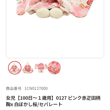
ご利用日
ご利用日を選択してください
レンタルの流れ
2026年8月
閲覧履歴
日
月
火
水
木
金
土
日
月
1
2
3
4
5
6
7
8
6
7
14
15
9
10
11
12
13
13
14
16
17
18
19
20
21
22
20
21
23
24
25
26
27
28
29
27
28
商品番号
1CN0127000
30
31
女児【100日～１歳用】0127 ピンク赤疋田柄
現在選択しているご利用日
鞠x 白ぼかし桜/セパレート