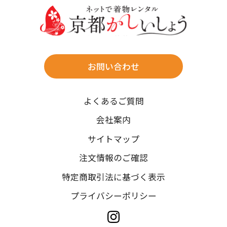
往復送料無料
※北海道・沖縄・離島は往復送料3,300円(送料×個数)
式場やホテルへの直送も承ります。
お問い合わせ
時間指定
よくあるご質問
午前中/14~16時/16~18時/18~20時/19~21時
ご注文の際にご指定ください。
会社案内
※天候や、交通事情によりご希望のお届け日・お届け時間に添
サイトマップ
えない場合もございますのでご了承ください。
注文情報のご確認
特定商取引法に基づく表示
プライバシーポリシー