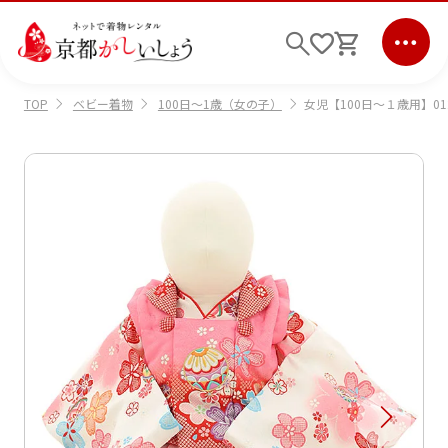
ベビー着物
100日～1歳（女の子）
女児【100日～１歳用】01
TOP
ログイン
会員登録
キーワード検索
商品から選ぶ
検索
ご利用ガイド
サポート
条件検索
会社情報