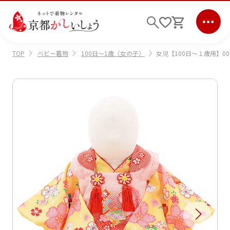
ベビー着物
100日～1歳（女の子）
女児【100日～１歳用】008
TOP
ログイン
会員登録
キーワード検索
商品から選ぶ
検索
ご利用ガイド
サポート
条件検索
会社情報