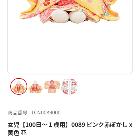
ご利用日
ご利用日を選択してください
レンタルの流れ
2026年8月
閲覧履歴
日
月
火
水
木
金
土
日
月
1
2
3
4
5
6
7
8
6
7
11
12
13
14
15
9
10
13
14
16
17
18
19
20
21
22
20
21
23
24
25
26
27
28
29
27
28
商品番号
1CN0089000
30
31
女児【100日～１歳用】0089 ピンク赤ぼかし x
現在選択しているご利用日
黄色 花