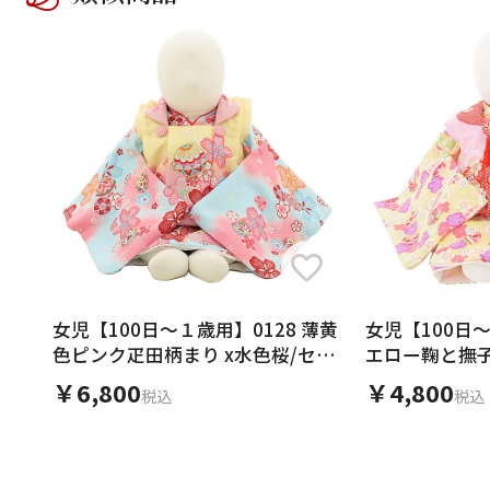
女児【100日～１歳用】0128 薄黄
女児【100日～
色ピンク疋田柄まり x水色桜/セパ
エロー鞠と撫子/ｾ
レート
￥6,800
￥4,800
税込
税込