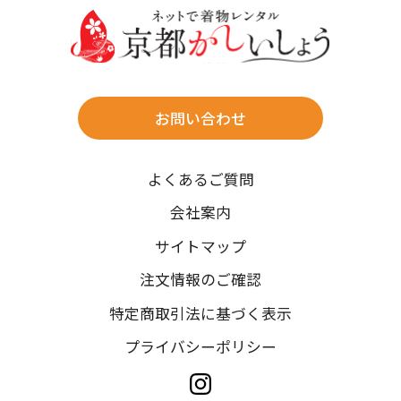
往復送料無料
※北海道・沖縄・離島は往復送料3,300円(送料×個数)
式場やホテルへの直送も承ります。
お問い合わせ
時間指定
よくあるご質問
午前中/14~16時/16~18時/18~20時/19~21時
ご注文の際にご指定ください。
会社案内
※天候や、交通事情によりご希望のお届け日・お届け時間に添
サイトマップ
えない場合もございますのでご了承ください。
注文情報のご確認
特定商取引法に基づく表示
プライバシーポリシー