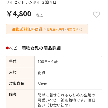
フルセットレンタル ３泊４日
日付をリセット
￥4,800
税込
往復送料無料商品
ご利用される方
(※北海道・沖縄・離島を除く)
ご利用される対象の方を選択してください
ベビー着物女児の商品詳細
年代
100日～1歳
女性
男性
女の子
男の子
素材
化繊
対応身長
60cm
備考
キャンセル
検索する
簡単に着せられるちりめん生地の
可愛いベビー被布着物です。 百日
祝い（お食い初め)