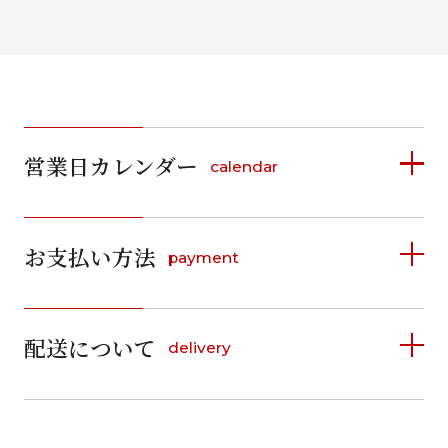
営業日カレンダー
calendar
2026年8月
2026年9月
お支払い方法
payment
日
月
火
水
木
金
土
日
月
火
水
木
金
土
1
1
2
3
4
5
詳しく見る
2
3
4
5
6
7
8
6
7
8
9
10
11
12
9
10
11
12
13
14
15
配送について
delivery
お支払い方法は、クレジットカード、代金引換、
13
14
15
16
17
18
19
16
17
18
19
20
21
22
料金後払い（コンビニ・銀行・郵便局）がご利用いただ
20
21
22
23
24
25
26
23
24
25
26
27
28
29
けます。
詳しく見る
27
28
29
30
30
31
送料
店休日