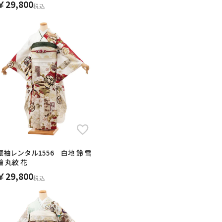
￥29,800
税込
振袖レンタル1556 白地 鈴 雪
輪 丸紋 花
￥29,800
税込