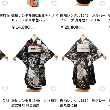
 古典菊
振袖レンタル891玉城ティナ×
振袖レンタル1545 シルバー
キスミス赤×水色バラ
グレー 黒 片身替り フリル
￥14,800
￥29,800
税込
税込
地 金彩
振袖レンタル1549 黒地 銀彩
振袖レンタル1550 紺グレー
波に牡丹 龍と鳳凰
鶴丸紋に桜