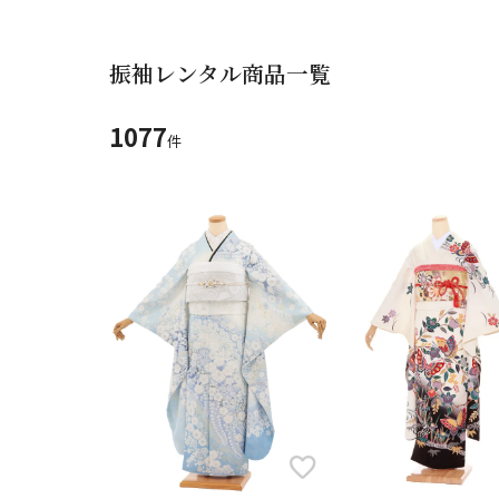
サイズ
振袖レンタル商品一覧
ご利用される方
ご利
1077
年代
件
色
イメージ
女性
ブランド
0
円
価格
0