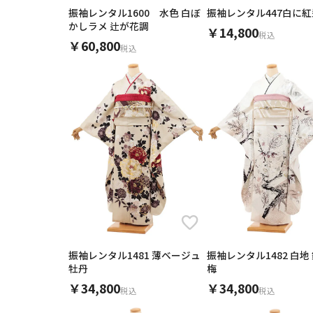
振袖レンタル1600 水色 白ぼ
振袖レンタル447白に
かしラメ 辻が花調
季節
￥14,800
税込
￥60,800
税込
素材
キーワード
振袖レンタル1481 薄ベージュ
振袖レンタル1482 白地 
牡丹
梅
￥34,800
￥34,800
税込
税込