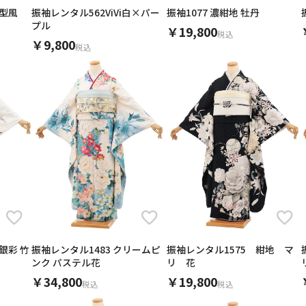
振袖レンタル562ViVi白×パー
振袖1077 濃紺地 牡丹
紅型風
プル
￥19,800
税込
￥9,800
税込
キャンセル
検索する
銀彩 竹
振袖レンタル1483 クリームピ
振袖レンタル1575 紺地 マ
ンク パステル花
リ 花
￥34,800
￥19,800
税込
税込