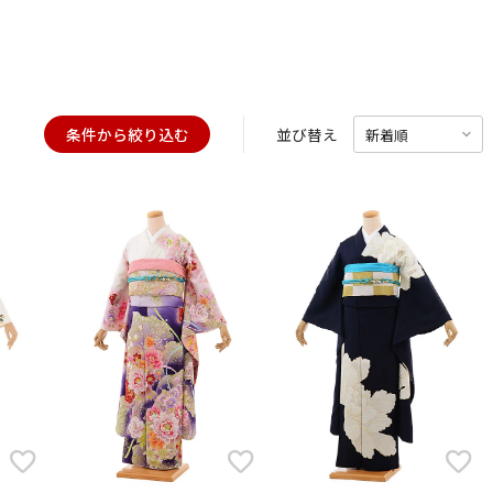
用される対象の方を選択してください
条件から絞り込む
並び替え
男性
女の子
∞
〜
キャンセル
検索する
1万
3万
5万
∞