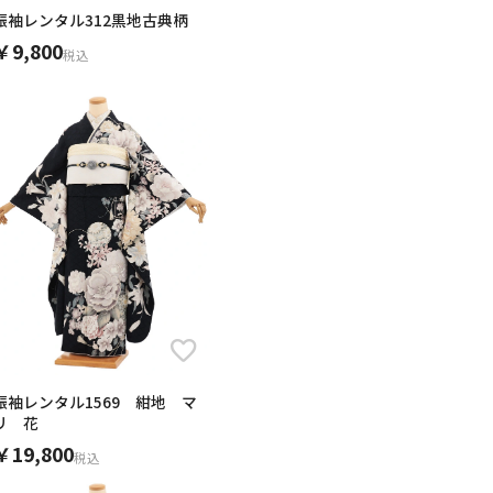
振袖レンタル312黒地古典柄
￥9,800
税込
振袖レンタル1569 紺地 マ
リ 花
￥19,800
税込