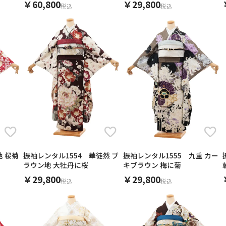
￥60,800
￥29,800
税込
税込
地 桜菊
振袖レンタル1554 華徒然 ブ
振袖レンタル1555 九重 カー
ラウン地 大牡丹に桜
キブラウン 梅に菊
￥29,800
￥29,800
税込
税込