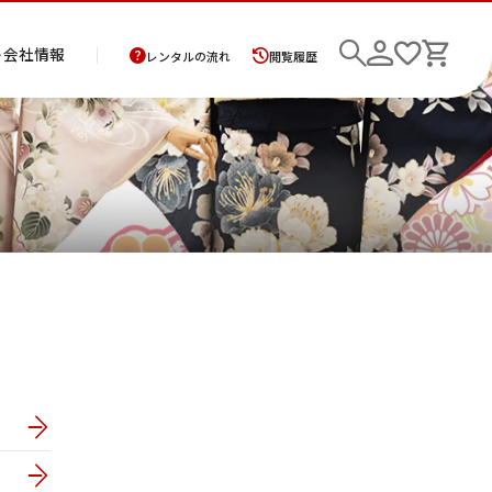
ト
会社情報
レンタルの流れ
閲覧履歴
商
お
レ
レ
初
品
支
ン
ン
め
の
払
タ
タ
て
二
花
紋
メ
モ
ご
方
ル
ル
の
部
嫁
服
ン
ー
6年10月
2026年11月
返
法
ご
ご
方
検索
式
衣
ズ
ニ
却
に
利
利
へ
着
裳
ア
ン
水
木
金
土
に
つ
用
用
物
ン
グ
日
月
火
水
木
金
土
日
つ
い
案
の
サ
1
2
3
い
て
内
流
1
2
3
4
5
6
7
ン
て
れ
7
8
9
10
ブ
8
9
10
11
12
13
14
6
ル
14
15
16
17
15
16
17
18
19
20
21
13
21
22
23
24