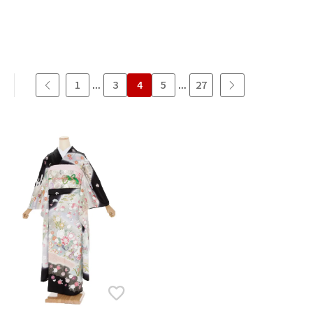
1
...
3
4
5
...
27
男の子