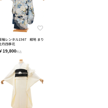
！
はちょっと薄めで帯板の線が出
皆様から評判が、良く、ポップな
なか着れないモダンなデザイン
満足でした！
生地でちょっと秋っぽいです。
映えもして大満足でした。帯や
たので、素敵な一品だと思いま
ても良かったです。
た！とてもいい成人式になりま
山褒めて頂きました。
ィネートにしていただけまし
たのですぐに使えました。式場
よう配慮が行き届いていまし
おり、とても簡単に返却するこ
です。
した
片付けて→配達伝票を貼って式
だろうなぁと思うと、京都かし
おり、安心して返却することが
スタッフからのメッセージカー
た機会があればこちらにお願い
りすることができて大変満足し
振袖レンタル1567 紺地 まり
牡丹四季花
ました。
￥19,800
税込