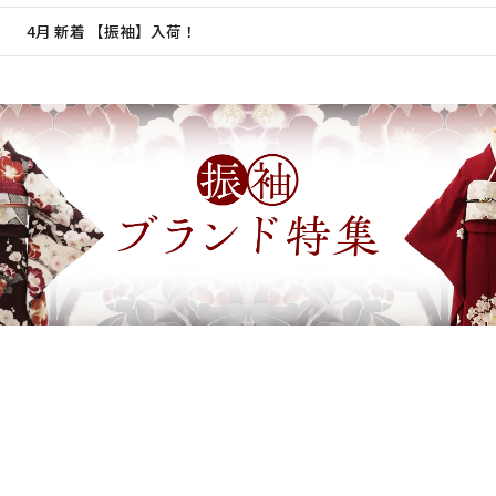
20
21
22
23
24
25
26
28
29
25
26
27
択してください
4月 新着 【振袖】入荷！
27
28
29
30
11月 新着 【振袖】入荷！
2026年9月
202
8月 新着 【振袖】入荷！
金
土
日
月
火
日付をリセット
現在選択しているご利用日
日
月
火
水
木
金
土
1
7月 新着 【振袖】入荷！
1
2
3
4
5
4
5
6
7
8
2月 新着 【振袖】入荷！
6
7
8
9
10
11
12
14
15
11
12
13
13
14
15
16
17
18
19
用される対象の方を選択してください
21
22
18
19
20
20
21
22
23
24
25
26
28
29
25
26
27
27
28
29
30
日付をリセット
現在選択しているご利用日