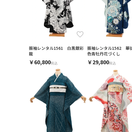
振袖
振袖
振袖
振袖
振袖
振袖
振袖
振袖
振袖
振袖
振袖レンタル1561 白黒銀彩
振袖レンタル1562 華
龍
色青牡丹花づくし
￥60,800
￥29,800
税込
税込