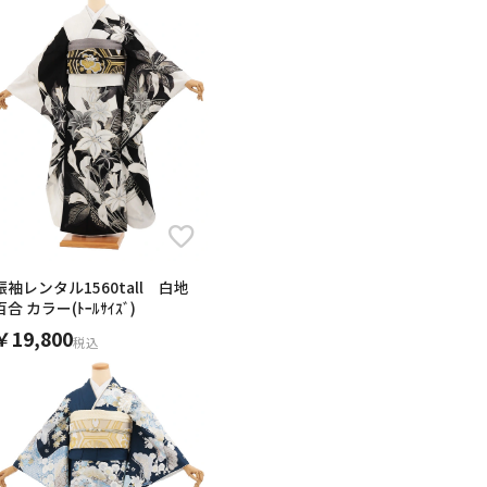
振袖レンタル1560tall 白地
百合 カラー(ﾄｰﾙｻｲｽﾞ)
￥19,800
ワーガーデン
ワーガーデン
税込
届いた着物は思い描いていた以
すぎない感じの着物でした。娘
に映えていましたし、小物類も
りました。