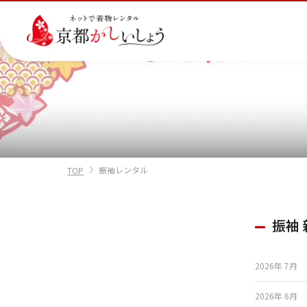
カテゴリから選ぶ
汚
注文情報のご確認
会社案内
あ
レ
掲
ご利用日
ご利用日を選
損・
ん
ビ
載
破
し
ュ
画
産
七
訪
振
振袖レンタル
損・
ん
ー
像
TOP
着
五
問
袖
2026年8月
クリ
パ
の
に
三
着
ーニ
ッ
書
つ
日
月
火
水
木
ング
ク
き
い
振袖
につ
に
方
て
いて
つ
に
い
つ
2
3
4
5
6
て
い
2026年 7月
12
13
て
9
10
11
16
17
18
19
20
2026年 6月