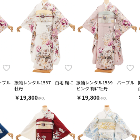
ープル
振袖レンタル1557 白地 鞠に
振袖レンタル1559 パープル
牡丹
ピンク 鞠に牡丹
￥19,800
￥19,800
振袖レンタル1349 モダンアンテナ レッドブラックフラ
振袖レンタル1340 ベージュ地 菊に貝桶
振袖レンタル891玉城ティナ×キスミス赤×水色バラ
振袖レンタル1349 モダンアンテナ レッドブラックフラ
振袖レンタル1432 薄ベージュ地 牡丹
振袖レンタル1375 九重 黒地 松菊 牡丹
振袖レンタル536白地裾ピンク
振袖レンタル1097 白地水色かのこ源氏車
税込
税込
商品ページへ
商品ページへ
商品ページへ
商品ページへ
商品ページへ
商品ページへ
商品ページへ
商品ページへ
2023年5月9日
2023年1月10日
まぁちゃんさん（40代・女性）
おもちさん（40代・女性）
この度は娘の成人式でお世話になりました。ネット注文でしたが、
写真より袖と裾のベージュが効いていて、色はピンクでも可愛らし
上に素敵な着物で、娘共々良かったねぇ～と歓声でした。帯も着物
の成人式にレンタルしましたが、必要なものが揃っていて大変助か
ぴったりでした。
2026年5月19日
2026年1月16日
2025年12月12日
2025年3月30日
2025年1月15日
2024年11月18日
2024年1月11日
2022年11月26日
ぽいさん（20代・女性）
ハタチさん（20代・女性）
姉妹の結婚式にさん（40代・女性）
TBさん（20代・女性）
ななさん（40代・女性）
おはなさん（50代・女性）
ちぇみんさん（50代・女性）
ピノコさん（20代・女性）