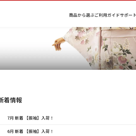
商品から選ぶ
ご利用ガイド
サポー
条件から絞り込む
プ
着物
七五
返
特
択してください
キーワード検索
ラ
レン
三レ
品・
定
イ
タル
ンタ
交
商
留
色
色
ジュ
女
小
バ
Q&A
ル
換・
取
袖
留
無
ニア
袴
紋
2026年9月
202
シ
Q&A
キャ
引
袖
地
袴・
ー
ンセ
法
着物
金
土
日
月
火
ポ
ルに
に
日
月
火
水
木
金
土
 新着情報
リ
つい
基
1
シ
て
づ
1
2
3
4
5
ー
く
4
5
6
7
8
6
7
8
9
10
11
12
表
7月 新着 【振袖】入荷！
条件検索
14
15
11
12
13
示
13
14
15
16
17
18
19
21
22
18
19
20
6月 新着 【振袖】入荷！