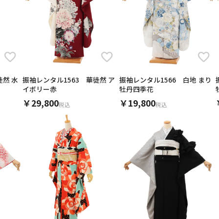
おかげさまで良い記念日手となりました。ありがとうございました
安いのにすごく素敵なデザインで色んな方に褒められました！生地
成人式でこちらの振袖を着用しました。
花人間ショ-のモデルとして、着用させていただきました。とても
長女の結婚式に、次女が着る為にこちらをレンタルしました。なか
成人式に利用するためにレンタルをしたのですが、とても綺麗で大
娘の成人式前撮りにお借りしました。
娘の成人式で借りました。
兄の結婚式で振袖を着たくて、注文しました。
やすいですがなんとかなりました。帯揚げはコーデュロイみたいな
淡い色味と上品な柄がとても可愛く、地元の海との相性も良く写真
モデルになり、お着物、小物も、全てマッチしてて、世界観を作れ
で小物のセンスがよくてかわいかったです。来場客からの評判もと
返却時もチェックリストがあり、安心して返却することが出来まし
お値段が安いのにすごく可愛くて大満足です。小物も素敵でした。
上の子の成人式や、卒業式も含めて、今回5回目です。
上品な柄ではありますが、可愛らしい印象もあり、周りの方から沢
バッグは小さめでギリギリご祝儀袋が折れずに入るサイズ感です。
小物との組み合わせもセンスが良く、全体的に統一感のあるコーデ
す。
帯などの品質もいいし、腰紐などもきちんとアイロン掛けしてあっ
した！
フルセットで届くので安心ですし、返品する際も簡単に返品できる
毎回、安くて可愛くて大満足です。
返却時には着払いの用紙やダンボールを止めるテープも用意されて
た。一生に一度の成人式を、この振袖で迎えられて本当によかった
楽しくきものを着てる姿に友達が別人みたいとお褒めにあずかりま
に段ボールのまま持ち込んで、終わってからもその場で段ボールに
た。
何回も借りると、別のところで借りていたら、数十万円違っていた
とができました。
とてもリ-ズブナルなお値段でありがたかったです😃😃😃
場から返送しました。便利でした。
いしょう様様です。
また、返却時のチェックシートも絵付きで分かりやすく記載されて
入っている物のチェックシートと返送用の伝票と一緒に、手書きで
できました。
ドが入っていたのも嬉しかったです。値段以上に満足しました。ま
式場で振袖を借りると割高だったため、こちらの会社に衣装をお借
徒然 水
振袖レンタル1563 華徒然 ア
振袖レンタル1566 白地 まり
すると思います！皆さんにおすすめしたいです！
ております。
イボリー赤
牡丹四季花
また、機会がありましたら利用させて頂きます。ありがとうござい
￥29,800
￥19,800
税込
税込