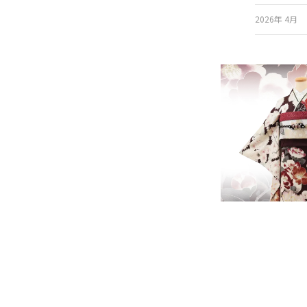
ご利用日
23
24
25
26
27
ご利用日を選
2026年 4月
30
31
2025年 11月
2026年8月
2025年 8月
日
月
火
水
木
2025年 7月
2
3
4
5
6
2025年 2月
12
13
9
10
11
ご利用される方
ご利
16
17
18
19
20
23
24
25
26
27
30
31
カテゴリ
身長