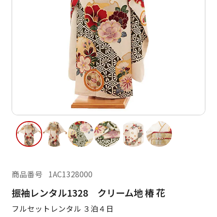
ご利用日
ご利用日を選択してください
レンタルの流れ
2026年8月
閲覧履歴
日
月
火
水
木
金
土
日
月
1
2
3
4
5
6
7
8
6
7
11
12
13
14
15
9
10
13
14
16
17
18
19
20
21
22
20
21
23
24
25
26
27
28
29
27
28
商品番号
1AC1328000
30
31
振袖レンタル1328 クリーム地 椿 花
現在選択しているご利用日
フルセットレンタル ３泊４日