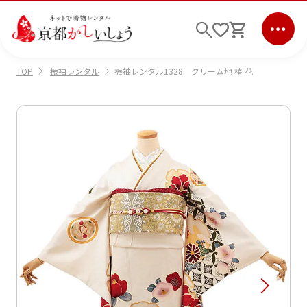
振袖レンタル
振袖レンタル1328 クリーム地 椿 花
TOP
ログイン
会員登録
キーワード検索
商品から選ぶ
検索
ご利用ガイド
サポート
条件検索
会社情報