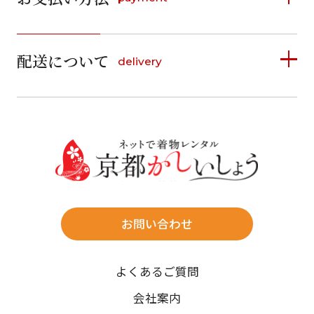
日
月
火
水
木
金
土
1
1
2
3
4
5
詳しく見る
2
3
4
5
6
7
8
6
7
8
9
10
11
12
9
10
11
12
13
14
15
配送について
delivery
お支払い方法は、クレジットカード、代金引換、
13
14
15
16
17
18
19
16
17
18
19
20
21
22
料金後払い（コンビニ・銀行・郵便局）がご利用いただ
20
21
22
23
24
25
26
23
24
25
26
27
28
29
けます。
詳しく見る
27
28
29
30
30
31
送料
店休日
往復送料無料
※北海道・沖縄・離島は往復送料3,300円(送料×個数)
式場やホテルへの直送も承ります。
お問い合わせ
時間指定
よくあるご質問
午前中/14~16時/16~18時/18~20時/19~21時
ご注文の際にご指定ください。
会社案内