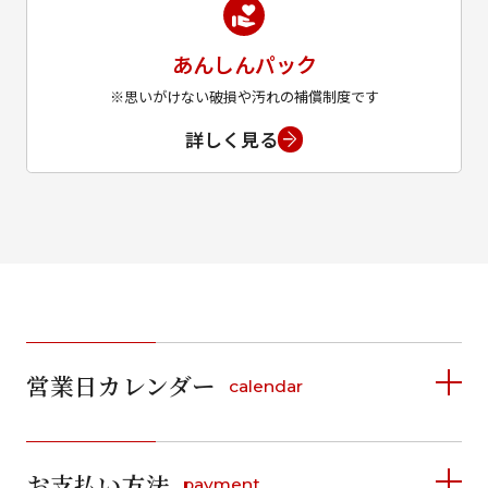
あんしんパック
※思いがけない破損や汚れの補償制度です
詳しく見る
営業日カレンダー
calendar
2026年8月
2026年9月
お支払い方法
payment
日
月
火
水
木
金
土