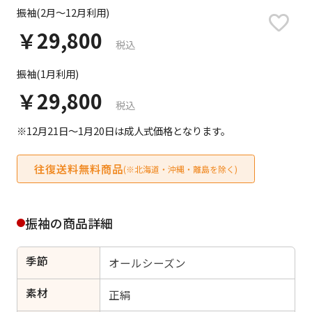
日付をリセット
振袖(2月～12月利用)
￥29,800
税込
振袖(1月利用)
ご利用される方
ご利用される対象の方を選択してください
￥29,800
税込
※12月21日～1月20日は成人式価格となります。
往復送料無料商品
(※北海道・沖縄・離島を除く)
女性
男性
女の子
男の子
振袖の商品詳細
季節
オールシーズン
キャンセル
検索する
素材
正絹