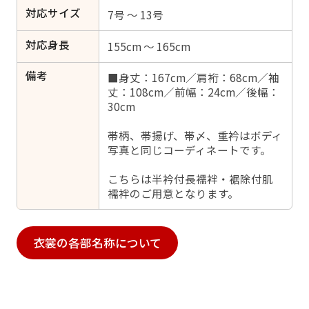
対応サイズ
7号 ～ 13号
対応身長
155cm ～ 165cm
備考
■身丈：167cm／肩裄：68cm／袖
丈：108cm／前幅：24cm／後幅：
30cm
帯柄、帯揚げ、帯〆、重衿はボディ
写真と同じコーディネートです。
こちらは半衿付長襦袢・裾除付肌
襦袢のご用意となります。
衣裳の各部名称について