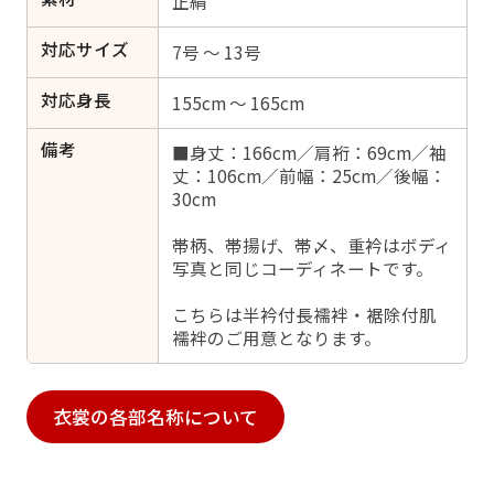
正絹
対応サイズ
7号 ～ 13号
対応身長
155cm ～ 165cm
備考
■身丈：166cm／肩裄：69cm／袖
丈：106cm／前幅：25cm／後幅：
30cm
帯柄、帯揚げ、帯〆、重衿はボディ
写真と同じコーディネートです。
こちらは半衿付長襦袢・裾除付肌
襦袢のご用意となります。
衣裳の各部名称について