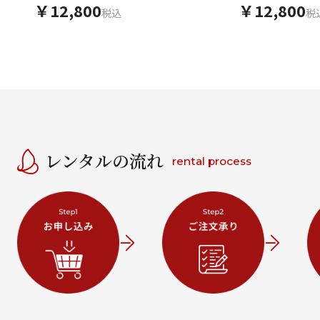
￥12,800
￥12,800
税込
税
レンタルの流れ
rental process