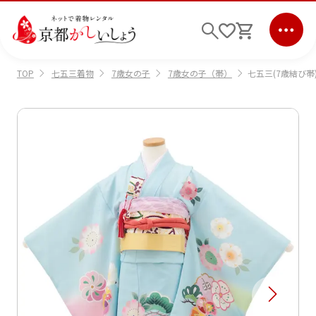
七五三着物
7歳女の子
7歳女の子（帯）
七五三(7歳結び帯)
TOP
ログイン
会員登録
キーワード検索
商品から選ぶ
検索
ご利用ガイド
サポート
条件検索
会社情報