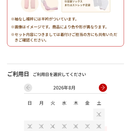
袖なし襦袢には半衿がついています。
画像はイメージです。商品により色や形が異なります。
セット内容につきましては着付けご担当の方にも共有いただ
きご確認ください。
ご利用日
ご利用日を選択してください
2026年8月
日
月
火
水
木
金
土
日
月
1
2
3
4
5
6
7
8