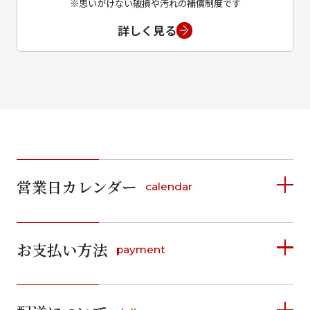
※思いがけない破損や汚れの補償制度です
詳しく見る
営業日カレンダー
calendar
2026年8月
2026年9月
お支払い方法
payment
日
月
火
水
木
金
土
日
月
火
水
木
金
土
1
1
2
3
4
5
詳しく見る
2
3
4
5
6
7
8
6
7
8
9
10
11
12
9
10
11
12
13
14
15