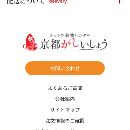
配送について
delivery
お支払い方法は、クレジットカード、代金引換、
13
14
15
16
17
18
19
16
17
18
19
20
21
22
料金後払い（コンビニ・銀行・郵便局）がご利用いただ
20
21
22
23
24
25
26
23
24
25
26
27
28
29
けます。
詳しく見る
27
28
29
30
30
31
送料
店休日
往復送料無料
※北海道・沖縄・離島は往復送料3,300円(送料×個数)
式場やホテルへの直送も承ります。
お問い合わせ
時間指定
よくあるご質問
午前中/14~16時/16~18時/18~20時/19~21時
ご注文の際にご指定ください。
会社案内
※天候や、交通事情によりご希望のお届け日・お届け時間に添
サイトマップ
えない場合もございますのでご了承ください。
注文情報のご確認