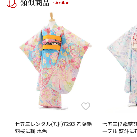
類似商品
similar
七五三レンタル(7才)7293 乙葉絵
七五三(7歳結び
羽桜に鞠 水色
ープル 熨斗に