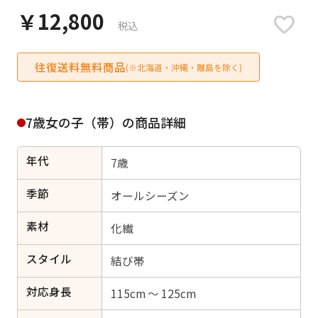
日付をリセット
￥12,800
税込
往復送料無料商品
(※北海道・沖縄・離島を除く)
ご利用される方
ご利用される対象の方を選択してください
7歳女の子（帯）の商品詳細
年代
7歳
季節
オールシーズン
女性
男性
女の子
男の子
素材
化繊
スタイル
結び帯
キャンセル
検索する
対応身長
115cm ～ 125cm