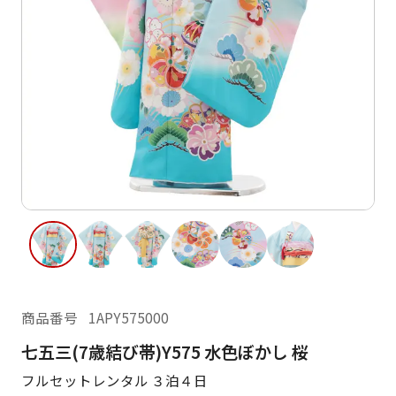
ご利用日
ご利用日を選択してください
レンタルの流れ
2026年8月
閲覧履歴
日
月
火
水
木
金
土
日
月
1
2
3
4
5
6
7
8
6
7
13
14
15
9
10
11
12
13
14
16
17
18
19
20
21
22
20
21
23
24
25
26
27
28
29
27
28
商品番号
1APY575000
30
31
七五三(7歳結び帯)Y575 水色ぼかし 桜
現在選択しているご利用日
フルセットレンタル ３泊４日