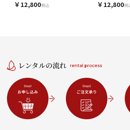
￥12,800
￥12,800
税込
税
レンタルの流れ
rental process