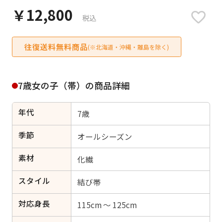
日付をリセット
￥12,800
税込
往復送料無料商品
(※北海道・沖縄・離島を除く)
ご利用される方
ご利用される対象の方を選択してください
7歳女の子（帯）の商品詳細
年代
7歳
季節
オールシーズン
女性
男性
女の子
男の子
素材
化繊
スタイル
結び帯
キャンセル
検索する
対応身長
115cm ～ 125cm