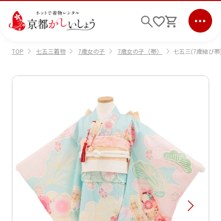
七五三着物
7歳女の子
7歳女の子（帯）
七五三(7歳結び帯)
TOP
ログイン
会員登録
キーワード検索
商品から選ぶ
検索
ご利用ガイド
サポート
条件検索
会社情報