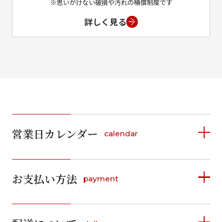
※思いがけない破損や汚れの補償制度です
詳しく見る
営業日カレンダー
calendar
2026年8月
2026年9月
お支払い方法
payment
日
月
火
水
木
金
土
日
月
火
水
木
金
土
1
1
2
3
4
5
詳しく見る
2
3
4
5
6
7
8
6
7
8
9
10
11
12
9
10
11
12
13
14
15