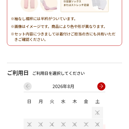
袖なし襦袢には半衿がついています。
画像はイメージです。商品により色や形が異なります。
セット内容につきましては着付けご担当の方にも共有いただ
きご確認ください。
ご利用日
ご利用日を選択してください
2026年8月
日
月
火
水
木
金
土
日
月
1
2
3
4
5
6
7
8