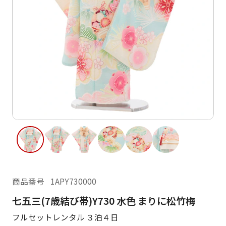
ご利用日
ご利用日を選択してください
レンタルの流れ
2026年8月
閲覧履歴
日
月
火
水
木
金
土
日
月
1
2
3
4
5
6
7
8
6
7
11
12
13
14
15
9
10
13
14
16
17
18
19
20
21
22
20
21
23
24
25
26
27
28
29
27
28
商品番号
1APY730000
30
31
七五三(7歳結び帯)Y730 水色 まりに松竹梅
現在選択しているご利用日
フルセットレンタル ３泊４日