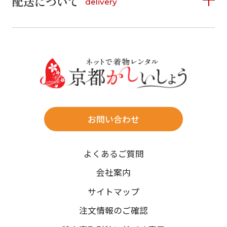
配送について
delivery
お支払い方法は、クレジットカード、代金引換、
13
14
15
16
17
18
19
16
17
18
19
20
21
22
料金後払い（コンビニ・銀行・郵便局）がご利用いただ
20
21
22
23
24
25
26
23
24
25
26
27
28
29
けます。
詳しく見る
27
28
29
30
30
31
送料
店休日
往復送料無料
※北海道・沖縄・離島は往復送料3,300円(送料×個数)
式場やホテルへの直送も承ります。
お問い合わせ
時間指定
よくあるご質問
午前中/14~16時/16~18時/18~20時/19~21時
ご注文の際にご指定ください。
会社案内
※天候や、交通事情によりご希望のお届け日・お届け時間に添
サイトマップ
えない場合もございますのでご了承ください。
注文情報のご確認