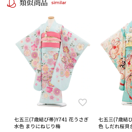
類似商品
similar
七五三(7歳結び帯)Y741 花うさぎ
七五三(7歳結び
水色 まりにねじり梅
色 しだれ桜貝