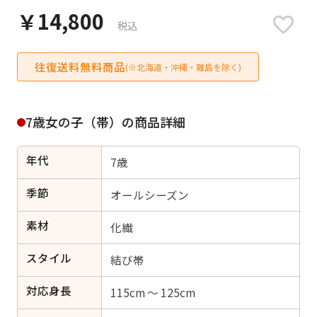
日付をリセット
￥14,800
税込
往復送料無料商品
(※北海道・沖縄・離島を除く)
ご利用される方
ご利用される対象の方を選択してください
7歳女の子（帯）の商品詳細
年代
7歳
季節
オールシーズン
女性
男性
女の子
男の子
素材
化繊
スタイル
結び帯
キャンセル
検索する
対応身長
115cm ～ 125cm