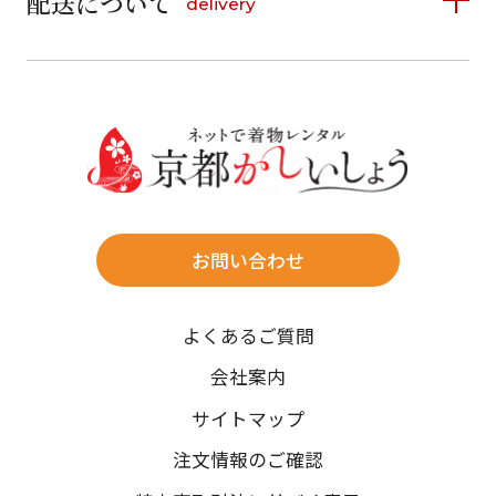
配送について
delivery
お支払い方法は、クレジットカード、代金引換、
13
14
15
16
17
18
19
16
17
18
19
20
21
22
料金後払い（コンビニ・銀行・郵便局）がご利用いただ
20
21
22
23
24
25
26
23
24
25
26
27
28
29
けます。
詳しく見る
27
28
29
30
30
31
送料
店休日
往復送料無料
※北海道・沖縄・離島は往復送料3,300円(送料×個数)
式場やホテルへの直送も承ります。
お問い合わせ
時間指定
よくあるご質問
午前中/14~16時/16~18時/18~20時/19~21時
ご注文の際にご指定ください。
会社案内
※天候や、交通事情によりご希望のお届け日・お届け時間に添
サイトマップ
えない場合もございますのでご了承ください。
注文情報のご確認