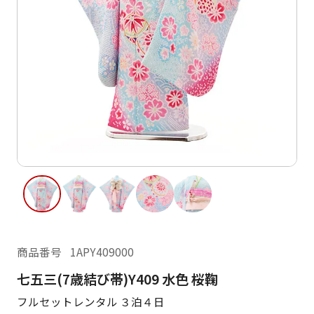
ご利用日
ご利用日を選択してください
レンタルの流れ
2026年8月
閲覧履歴
日
月
火
水
木
金
土
日
月
1
2
3
4
5
6
7
8
6
7
11
12
13
14
15
9
10
13
14
16
17
18
19
20
21
22
20
21
23
24
25
26
27
28
29
27
28
商品番号
1APY409000
30
31
七五三(7歳結び帯)Y409 水色 桜鞠
現在選択しているご利用日
フルセットレンタル ３泊４日