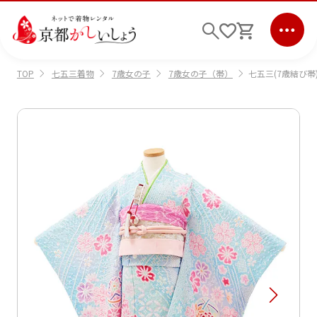
七五三着物
7歳女の子
7歳女の子（帯）
七五三(7歳結び帯)
TOP
ログイン
会員登録
キーワード検索
商品から選ぶ
検索
ご利用ガイド
サポート
条件検索
会社情報