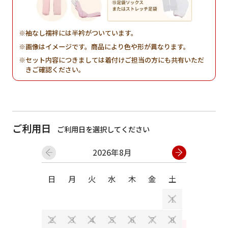
袖なし襦袢には半衿がついています。
画像はイメージです。商品により色や形が異なります。
セット内容につきましては着付けご担当の方にも共有いただ
きご確認ください。
ご利用日
ご利用日を選択してください
2026年8月
日
月
火
水
木
金
土
日
月
1
2
3
4
5
6
7
8