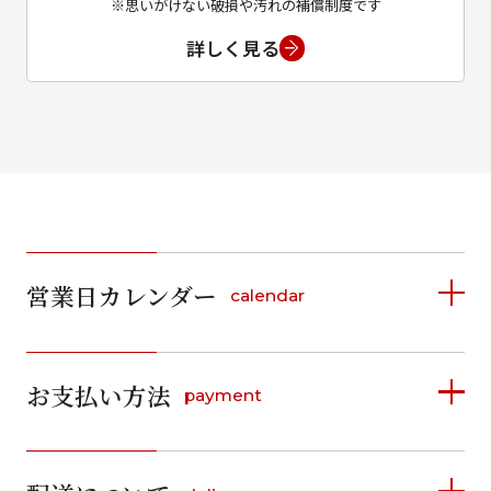
※思いがけない破損や汚れの補償制度です
詳しく見る
営業日カレンダー
calendar
2026年8月
2026年9月
お支払い方法
payment
日
月
火
水
木
金
土
日
月
火
水
木
金
土
1
1
2
3
4
5
詳しく見る
2
3
4
5
6
7
8
6
7
8
9
10
11
12
9
10
11
12
13
14
15