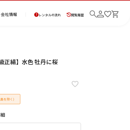
ト
会社情報
レンタルの流れ
閲覧履歴
商
お
レ
レ
初
高級正絹】水色 牡丹に桜
品
支
ン
ン
め
の
払
タ
タ
て
二
花
紋
メ
モ
ご
方
ル
ル
の
部
嫁
服
ン
ー
検索
返
法
ご
ご
方
式
衣
ズ
ニ
却
に
利
利
へ
着
裳
ア
ン
に
つ
用
用
物
ン
グ
つ
い
案
の
サ
島を除く)
い
て
内
流
ン
て
れ
ブ
ル
詳細