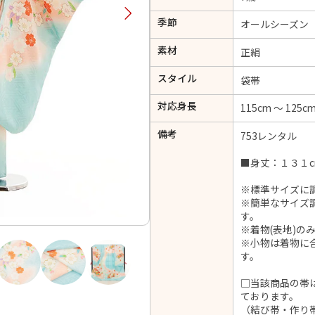
択してください
季節
オールシーズン
素材
正絹
2026年9月
202
スタイル
袋帯
金
土
日
月
火
日
月
火
水
木
金
土
対応身長
115cm ～ 125c
1
1
2
3
4
5
4
5
6
備考
7
8
753レンタル
6
7
8
9
10
11
12
14
15
11
12
13
■身丈：１３１c
13
14
15
16
17
18
19
21
22
18
19
20
※標準サイズに
20
21
22
23
24
25
26
※簡単なサイズ
28
29
25
26
27
27
28
29
30
す。
※着物(表地)の
※小物は着物に
す。
日付をリセット
現在選択しているご利用日
□当該商品の帯
ております。
（結び帯・作り