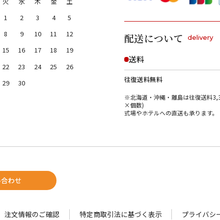
火
水
木
金
土
1
2
3
4
5
8
9
10
11
12
配送について
delivery
15
16
17
18
19
送料
22
23
24
25
26
往復送料無料
29
30
※北海道・沖縄・離島は往復送料3,3
×個数)
式場やホテルへの直送も承ります。
い合わせ
注文情報のご確認
特定商取引法に基づく表示
プライバシ