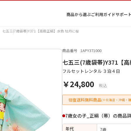
商品から選ぶ
ご利用ガイド
サポー
七五三(7歳袋帯)Y371【高級正絹】水色 牡丹に桜
商品番号
1APY371000
プ
着物
七五
返
特
キーワード検索
七五三(7歳袋帯)Y371【
ラ
レン
三レ
品・
定
イ
タル
ンタ
交
商
留
色
色
ジュ
女
小
フルセットレンタル ３泊４日
バ
Q&A
ル
換・
取
袖
留
無
ニア
袴
紋
シ
Q&A
キャ
引
袖
地
袴・
￥24,800
ー
ンセ
法
着物
税込
ポ
ルに
に
リ
つい
基
往復送料無料商品
(※北海道・沖縄・離
シ
て
づ
ー
く
表
条件検索
7歳女の子_正絹（帯）の商品
示
年代
7歳