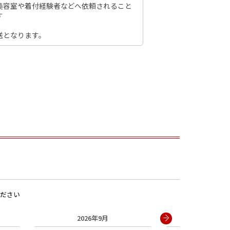
美容室や着付経験者などへ依頼されること
す
送となります。
男の子
ださい
2026年9月
2026年