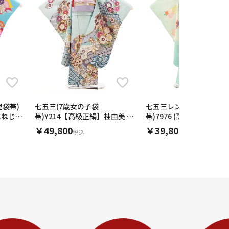
児袋帯)
七五三(7歳女の子袋
七五三レンタル(7歳女の
にねじり
帯)Y214【高級正絹】桂由美 水
帯)7976 (高級正絹)水色
色地金彩 波に花
梅まり
￥49,800
￥39,800
税込
税込