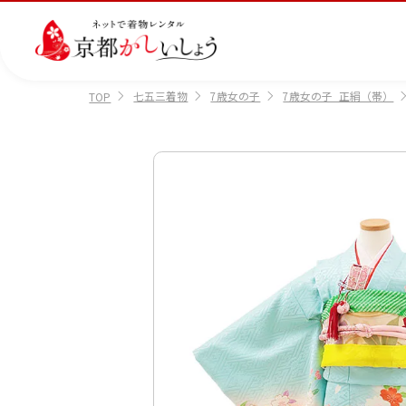
七五三着物
7歳女の子
7歳女の子_正絹（帯）
TOP
カテゴリから選ぶ
汚
注文情報のご確認
会社案内
あ
レ
掲
損・
ん
ビ
載
破
し
ュ
画
産
七
訪
振
損・
ん
ー
像
着
五
問
袖
クリ
パ
の
に
三
着
ーニ
ッ
書
つ
ング
ク
き
い
につ
に
方
て
いて
つ
に
い
つ
て
い
て