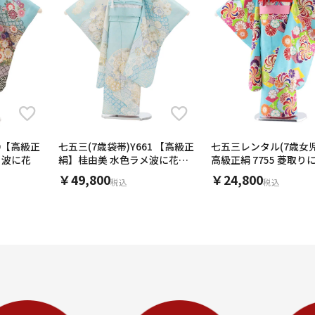
79【高級正
七五三(7歳袋帯)Y661 【高級正
七五三レンタル(7歳女
 波に花
絹】桂由美 水色ラメ波に花づ
高級正絹 7755 菱取り
くし
菊 水色
￥49,800
￥24,800
税込
税込