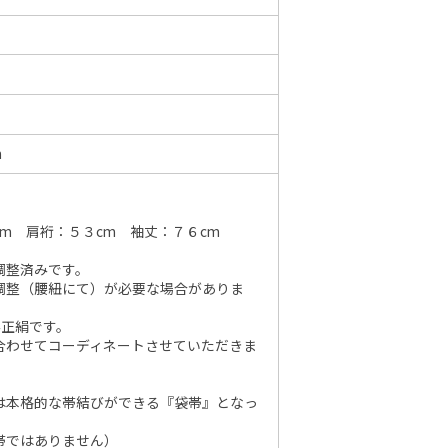
6年10月
2026年11月
水
木
金
土
日
月
火
水
木
金
土
日
m
1
2
3
1
2
3
4
5
6
7
7
8
9
10
8
9
10
11
12
13
14
6
14
15
16
17
m 肩裄：５３cm 袖丈：７６cm
15
16
17
18
19
20
21
13
21
22
23
24
調整済みです。
22
23
24
25
26
27
28
20
調整（腰紐にて）が必要な場合がありま
28
29
30
31
29
30
27
み正絹です。
合わせてコーディネートさせていただきま
は本格的な帯結びができる『袋帯』となっ
帯ではありません）