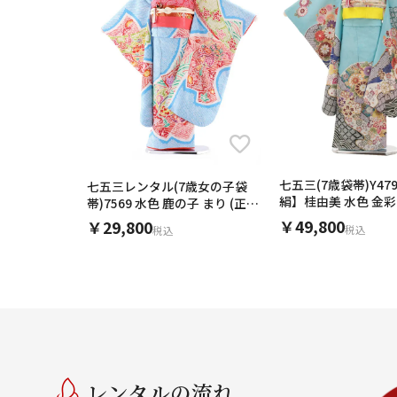
七五三(7歳袋帯)Y4
七五三レンタル(7歳女の子袋
絹】桂由美 水色 金彩
帯)7569 水色 鹿の子 まり (正
絹)
￥49,800
￥29,800
税込
税込
レンタルの流れ