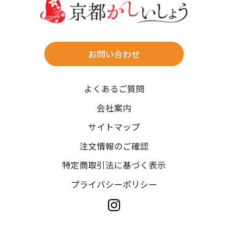
往復送料無料
※北海道・沖縄・離島は往復送料3,300円(送料×個数)
式場やホテルへの直送も承ります。
お問い合わせ
時間指定
よくあるご質問
午前中/14~16時/16~18時/18~20時/19~21時
ご注文の際にご指定ください。
会社案内
※天候や、交通事情によりご希望のお届け日・お届け時間に添
サイトマップ
えない場合もございますのでご了承ください。
注文情報のご確認
特定商取引法に基づく表示
プライバシーポリシー