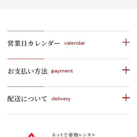
営業日カレンダー
calendar
2026年8月
2026年9月
お支払い方法
payment
日
月
火
水
木
金
土
日
月
火
水
木
金
土
1
1
2
3
4
5
詳しく見る
2
3
4
5
6
7
8
6
7
8
9
10
11
12
9
10
11
12
13
14
15
配送について
delivery
お支払い方法は、クレジットカード、代金引換、
13
14
15
16
17
18
19
16
17
18
19
20
21
22
料金後払い（コンビニ・銀行・郵便局）がご利用いただ
20
21
22
23
24
25
26
23
24
25
26
27
28
29
けます。
詳しく見る
27
28
29
30
30
31
送料
店休日