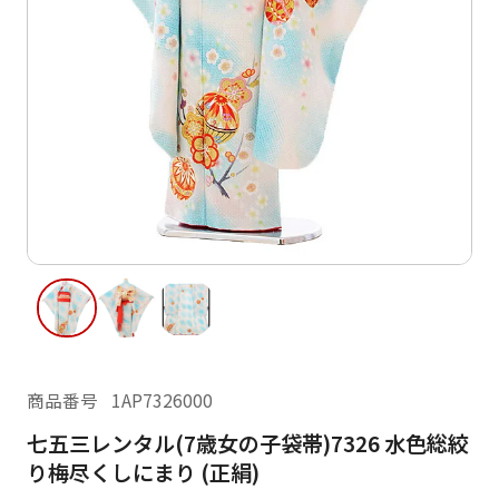
ご利用日
ご利用日を選択してください
レンタルの流れ
2026年8月
閲覧履歴
日
月
火
水
木
金
土
日
月
1
2
3
4
5
6
7
8
6
7
13
14
15
9
10
11
12
13
14
16
17
18
19
20
21
22
20
21
23
24
25
26
27
28
29
27
28
商品番号
1AP7326000
30
31
七五三レンタル(7歳女の子袋帯)7326 水色総絞
現在選択しているご利用日
り梅尽くしにまり (正絹)