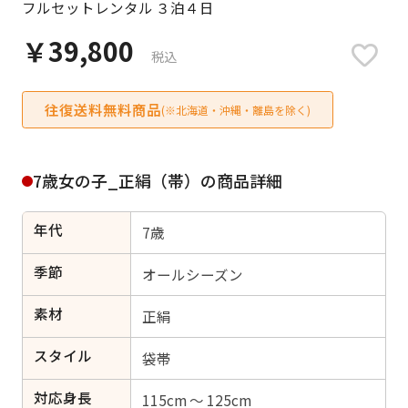
フルセットレンタル ３泊４日
日付をリセット
￥39,800
税込
往復送料無料商品
ご利用される方
(※北海道・沖縄・離島を除く)
ご利用される対象の方を選択してください
7歳女の子_正絹（帯）の商品詳細
年代
7歳
女性
男性
女の子
男の子
季節
オールシーズン
素材
正絹
スタイル
キャンセル
検索する
袋帯
対応身長
115cm ～ 125cm