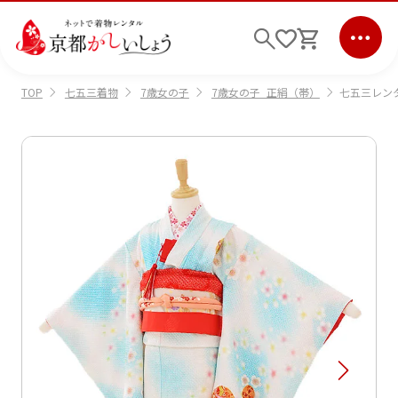
七五三着物
7歳女の子
7歳女の子_正絹（帯）
七五三レンタ
TOP
ログイン
会員登録
キーワード検索
商品から選ぶ
検索
ご利用ガイド
サポート
条件検索
会社情報