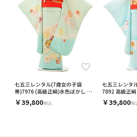
七五三レンタル(7歳女の子袋
七五三レンタル
帯)7976 (高級正絹)水色ぼかし 梅
7892 高級正
まり
￥39,800
￥39,800
税込
税