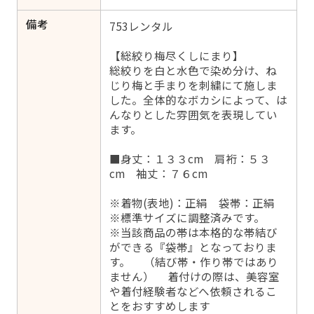
備考
753レンタル
【総絞り梅尽くしにまり】
総絞りを白と水色で染め分け、ね
じり梅と手まりを刺繍にて施しま
した。全体的なボカシによって、は
んなりとした雰囲気を表現してい
ます。
■身丈：１３３cm 肩裄：５３
cm 袖丈：７６cm
※着物(表地)：正絹 袋帯：正絹
※標準サイズに調整済みです。
※当該商品の帯は本格的な帯結び
ができる『袋帯』となっておりま
す。 （結び帯・作り帯ではあり
ません） 着付けの際は、美容室
や着付経験者などへ依頼されるこ
とをおすすめします