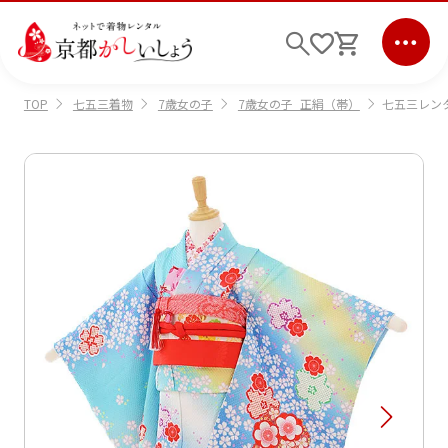
七五三着物
7歳女の子
7歳女の子_正絹（帯）
七五三レンタ
TOP
ログイン
会員登録
キーワード検索
商品から選ぶ
検索
ご利用ガイド
サポート
条件検索
会社情報