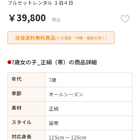
フルセットレンタル ３泊４日
日付をリセット
￥39,800
税込
往復送料無料商品
ご利用される方
(※北海道・沖縄・離島を除く)
ご利用される対象の方を選択してください
7歳女の子_正絹（帯）の商品詳細
年代
7歳
女性
男性
女の子
男の子
季節
オールシーズン
素材
正絹
スタイル
キャンセル
検索する
袋帯
対応身長
115cm ～ 125cm