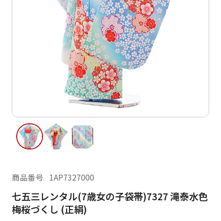
ご利用日
ご利用日を選択してください
レンタルの流れ
2026年8月
閲覧履歴
日
月
火
水
木
金
土
日
月
1
2
3
4
5
6
7
8
6
7
14
15
9
10
11
12
13
13
14
16
17
18
19
20
21
22
20
21
23
24
25
26
27
28
29
27
28
商品番号
1AP7327000
30
31
七五三レンタル(7歳女の子袋帯)7327 滝泰水色
現在選択しているご利用日
梅桜づくし (正絹)