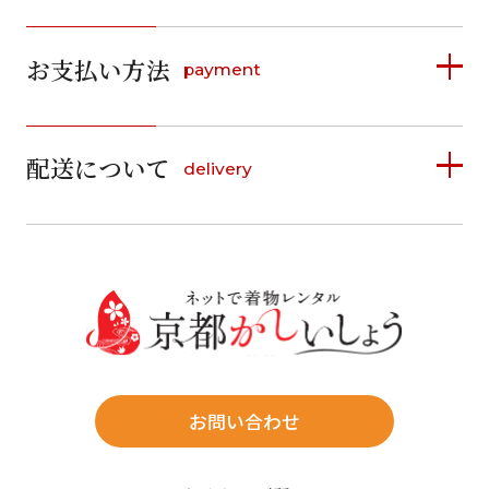
2026年8月
2026年9月
お支払い方法
payment
日
月
火
水
木
金
土
日
月
火
水
木
金
土
1
1
2
3
4
5
詳しく見る
2
3
4
5
6
7
8
6
7
8
9
10
11
12
9
10
11
12
13
14
15
配送について
delivery
お支払い方法は、クレジットカード、代金引換、
13
14
15
16
17
18
19
16
17
18
19
20
21
22
料金後払い（コンビニ・銀行・郵便局）がご利用いただ
20
21
22
23
24
25
26
23
24
25
26
27
28
29
けます。
詳しく見る
27
28
29
30
30
31
送料
店休日
往復送料無料
※北海道・沖縄・離島は往復送料3,300円(送料×個数)
式場やホテルへの直送も承ります。
お問い合わせ
時間指定