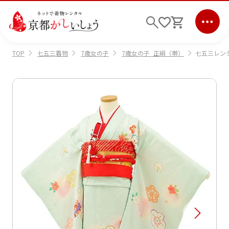
七五三着物
7歳女の子
7歳女の子_正絹（帯）
七五三レンタ
TOP
ログイン
会員登録
キーワード検索
商品から選ぶ
検索
ご利用ガイド
サポート
条件検索
会社情報