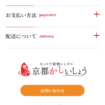
2026年8月
2026年9月
お支払い方法
payment
日
月
火
水
木
金
土
日
月
火
水
木
金
土
1
1
2
3
4
5
詳しく見る
2
3
4
5
6
7
8
6
7
8
9
10
11
12
9
10
11
12
13
14
15
配送について
delivery
お支払い方法は、クレジットカード、代金引換、
13
14
15
16
17
18
19
16
17
18
19
20
21
22
料金後払い（コンビニ・銀行・郵便局）がご利用いただ
20
21
22
23
24
25
26
23
24
25
26
27
28
29
けます。
詳しく見る
27
28
29
30
30
31
送料
店休日
往復送料無料
※北海道・沖縄・離島は往復送料3,300円(送料×個数)
式場やホテルへの直送も承ります。
お問い合わせ
時間指定