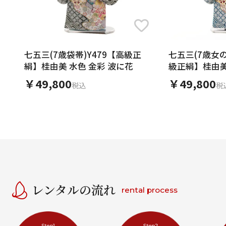
七五三(7歳袋帯)Y479【高級正
七五三(7歳女の
絹】桂由美 水色 金彩 波に花
級正絹】桂由美
花
￥49,800
￥49,800
税込
税
レンタルの流れ
rental process