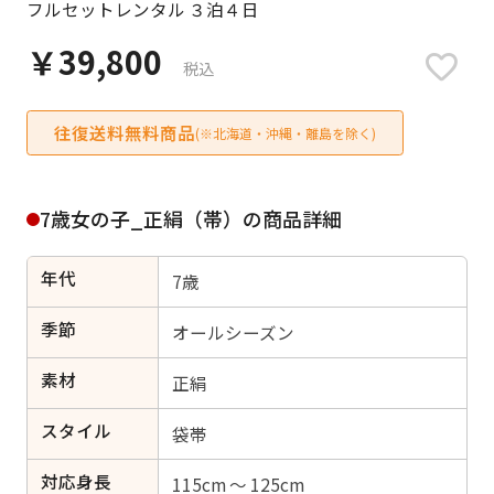
フルセットレンタル ３泊４日
日付をリセット
￥39,800
税込
往復送料無料商品
ご利用される方
(※北海道・沖縄・離島を除く)
ご利用される対象の方を選択してください
7歳女の子_正絹（帯）の商品詳細
年代
7歳
女性
男性
女の子
男の子
季節
オールシーズン
素材
正絹
スタイル
キャンセル
検索する
袋帯
対応身長
115cm ～ 125cm