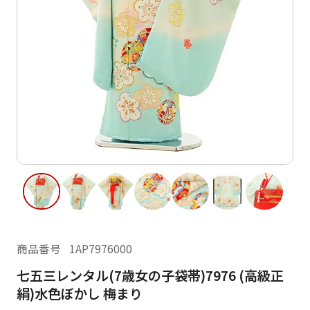
ご利用日
ご利用日を選択してください
レンタルの流れ
2026年8月
閲覧履歴
日
月
火
水
木
金
土
日
月
1
2
3
4
5
6
7
8
6
7
11
12
13
14
15
9
10
13
14
16
17
18
19
20
21
22
20
21
23
24
25
26
27
28
29
27
28
商品番号
1AP7976000
30
31
七五三レンタル(7歳女の子袋帯)7976 (高級正
現在選択しているご利用日
絹)水色ぼかし 梅まり