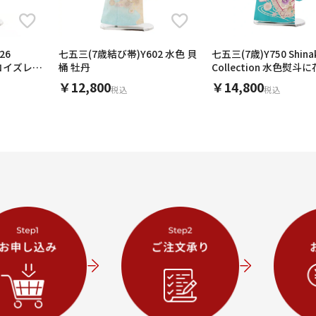
226
七五三(7歳結び帯)Y602 水色 貝
七五三(7歳)Y750 Shina
ーコイズレト
桶 牡丹
Collection 水色熨斗
し
￥12,800
￥14,800
税込
税込