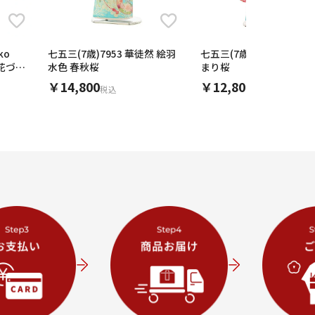
ko
七五三(7歳)7953 華徒然 絵羽
七五三(7歳結び帯)Y198
に花づく
水色 春秋桜
まり桜
￥14,800
￥12,800
税込
税込