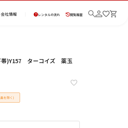
ト
会社情報
レンタルの流れ
閲覧履歴
商
お
レ
レ
初
帯)Y157 ターコイズ 薬玉
品
支
ン
ン
め
の
払
タ
タ
て
二
花
紋
メ
モ
ご
方
ル
ル
の
部
嫁
服
ン
ー
検索
返
法
ご
ご
方
式
衣
ズ
ニ
却
に
利
利
へ
着
裳
ア
ン
に
つ
用
用
物
ン
グ
つ
い
案
の
サ
島を除く)
い
て
内
流
ン
て
れ
ブ
ル