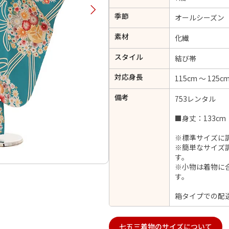
択してください
季節
オールシーズン
素材
化繊
2026年9月
202
スタイル
結び帯
金
土
日
月
火
日
月
火
水
木
金
土
対応身長
115cm ～ 125c
1
1
2
3
4
5
4
5
6
備考
7
8
753レンタル
6
7
8
9
10
11
12
14
15
11
12
13
■身丈：133cm
13
14
15
16
17
18
19
21
22
18
19
20
※標準サイズに
20
21
22
23
24
25
26
※簡単なサイズ
28
29
25
26
27
27
28
29
30
す。
※小物は着物に
す。
箱タイプでの配
日付をリセット
現在選択しているご利用日
七五三着物のサイズについて