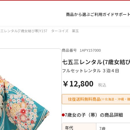
商品から選ぶ
ご利用ガイド
サポー
三レンタル(7歳女結び帯)Y157 ターコイズ 薬玉
商品番号
1APY157000
プ
着物
七五
返
特
キーワード検索
七五三レンタル(7歳女結び
ラ
レン
三レ
品・
定
イ
タル
ンタ
交
商
留
色
色
ジュ
女
小
フルセットレンタル ３泊４日
バ
Q&A
ル
換・
取
袖
留
無
ニア
袴
紋
シ
Q&A
キャ
引
袖
地
袴・
￥12,800
ー
ンセ
法
着物
税込
ポ
ルに
に
リ
つい
基
往復送料無料商品
(※北海道・沖縄・離
シ
て
づ
ー
く
表
条件検索
7歳女の子（帯）の商品詳細
示
年代
7歳