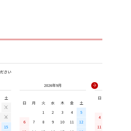
ださい
男の子
2026年9月
2026年
土
日
月
火
水
日
月
火
水
木
金
土
1
1
2
3
4
5
4
5
6
7
8
6
7
8
9
10
11
12
15
11
12
13
14