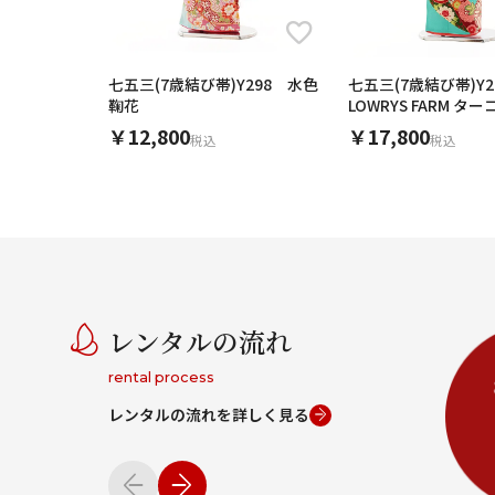
七五三(7歳結び帯)Y298 水色
七五三(7歳結び帯)Y
鞠花
LOWRYS FARM タ
ロ熨斗
￥12,800
￥17,800
税込
税込
レンタルの流れ
rental process
レンタルの流れを詳しく見る