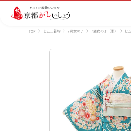
七五三着物
7歳女の子
7歳女の子（帯）
七五
TOP
カテゴリから選ぶ
汚
注文情報のご確認
会社案内
あ
レ
掲
損・
ん
ビ
載
破
し
ュ
画
産
七
訪
振
損・
ん
ー
像
着
五
問
袖
クリ
パ
の
に
三
着
ーニ
ッ
書
つ
ング
ク
き
い
につ
に
方
て
いて
つ
に
い
つ
て
い
て