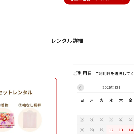
用される対象の方を選択してください
レンタル詳細
ご利用日
ご利用日を選択してく
男性
女の子
2026年8月
日
月
火
水
木
金
キャンセル
検索する
2
3
4
5
6
7
12
13
14
9
10
11