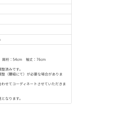
6年10月
2026年11月
水
木
金
土
日
月
火
水
木
金
土
日
m
1
2
3
1
2
3
4
5
6
7
7
8
9
10
8
9
10
11
12
13
14
6
14
15
16
17
 肩裄：54cm 袖丈：76cm
15
16
17
18
19
20
21
13
21
22
23
24
調整済みです。
22
23
24
25
26
27
28
20
調整（腰紐にて）が必要な場合がありま
28
29
30
31
29
30
27
合わせてコーディネートさせていただきま
送となります。