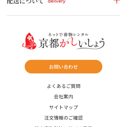
配送について
delivery
お支払い方法は、クレジットカード、代金引換、
13
14
15
16
17
18
19
16
17
18
19
20
21
22
料金後払い（コンビニ・銀行・郵便局）がご利用いただ
20
21
22
23
24
25
26
23
24
25
26
27
28
29
けます。
詳しく見る
27
28
29
30
30
31
送料
店休日
往復送料無料
※北海道・沖縄・離島は往復送料3,300円(送料×個数)
式場やホテルへの直送も承ります。
お問い合わせ
時間指定
よくあるご質問
午前中/14~16時/16~18時/18~20時/19~21時
ご注文の際にご指定ください。
会社案内
※天候や、交通事情によりご希望のお届け日・お届け時間に添
サイトマップ
えない場合もございますのでご了承ください。
注文情報のご確認