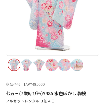
ご利用日
ご利用日を選択してください
レンタルの流れ
2026年8月
閲覧履歴
日
月
火
水
木
金
土
日
月
1
2
3
4
5
6
7
8
6
7
10
11
12
13
14
15
9
13
14
16
17
18
19
20
21
22
20
21
23
24
25
26
27
28
29
27
28
商品番号
1APY485000
30
31
七五三(7歳結び帯)Y485 水色ぼかし 鞠桜
現在選択しているご利用日
フルセットレンタル ３泊４日