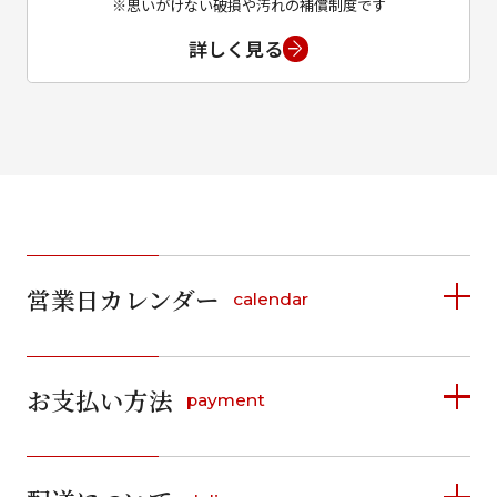
※思いがけない破損や汚れの補償制度です
詳しく見る
営業日カレンダー
calendar
2026年8月
2026年9月
お支払い方法
payment
日
月
火
水
木
金
土
日
月
火
水
木
金
土
1
1
2
3
4
5
詳しく見る
2
3
4
5
6
7
8
6
7
8
9
10
11
12
9
10
11
12
13
14
15