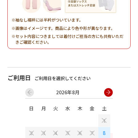
袖なし襦袢には半衿がついています。
画像はイメージです。商品により色や形が異なります。
セット内容につきましては着付けご担当の方にも共有いただ
きご確認ください。
ご利用日
ご利用日を選択してください
2026年8月
日
月
火
水
木
金
土
日
月
1
8
2
3
4
5
6
7