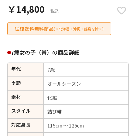
日付をリセット
￥14,800
税込
往復送料無料商品
(※北海道・沖縄・離島を除く)
ご利用される方
ご利用される対象の方を選択してください
7歳女の子（帯）の商品詳細
年代
7歳
季節
オールシーズン
女性
男性
女の子
男の子
素材
化繊
スタイル
結び帯
キャンセル
検索する
対応身長
115cm ～ 125cm