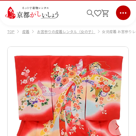
産着
お宮参りの産着レンタル（女の子）
女児産着 お宮参りレン
TOP
ログイン
会員登録
キーワード検索
商品から選ぶ
検索
ご利用ガイド
サポート
条件検索
会社情報