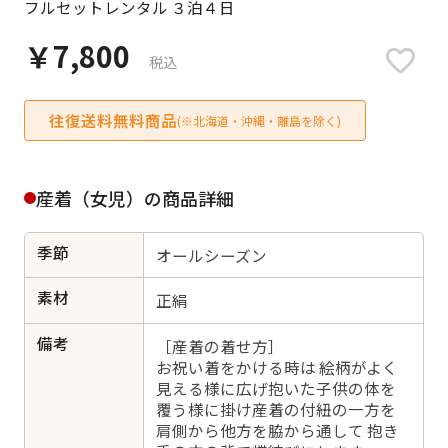
フルセットレンタル ３泊４日
日付をリセット
￥7,800
税込
往復送料無料商品
ご利用される方
(※北海道・沖縄・離島を除く)
ご利用される対象の方を選択してください
産着（女児）の商品詳細
季節
オールシーズン
女性
男性
女の子
男の子
素材
正絹
備考
［産着の着せ方］
お祝い着をかける時は 絵柄がよく
見える様に広げ抱いた子供の体を
キャンセル
検索する
覆う様に掛け産着の付紐の一方を
肩側から他方を脇から通して 抱き