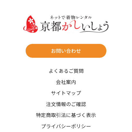
30
31
送料
店休日
往復送料無料
※北海道・沖縄・離島は往復送料3,300円(送料×個数)
式場やホテルへの直送も承ります。
お問い合わせ
時間指定
よくあるご質問
午前中/14~16時/16~18時/18~20時/19~21時
ご注文の際にご指定ください。
会社案内
※天候や、交通事情によりご希望のお届け日・お届け時間に添
サイトマップ
えない場合もございますのでご了承ください。
注文情報のご確認
特定商取引法に基づく表示
プライバシーポリシー