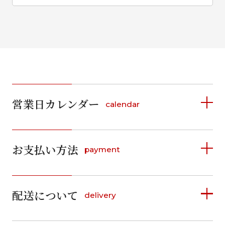
営業日カレンダー
calendar
2026年8月
2026年9月
お支払い方法
payment
日
月
火
水
木
金
土
日
月
火
水
木
金
土
1
1
2
3
4
5
詳しく見る
2
3
4
5
6
7
8
6
7
8
9
10
11
12
9
10
11
12
13
14
15
配送について
delivery
お支払い方法は、クレジットカード、代金引換、
13
14
15
16
17
18
19
16
17
18
19
20
21
22
料金後払い（コンビニ・銀行・郵便局）がご利用いただ
20
21
22
23
24
25
26
23
24
25
26
27
28
29
けます。
詳しく見る
27
28
29
30