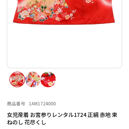
ご利用日
ご利用日を選択してください
レンタルの流れ
2026年8月
閲覧履歴
日
月
火
水
木
金
土
日
月
1
2
3
4
5
6
7
8
6
7
12
13
14
15
9
10
11
13
14
16
17
18
19
20
21
22
20
21
23
24
25
26
27
28
29
27
28
商品番号
1AM1724000
30
31
女児産着 お宮参りレンタル1724 正絹 赤地 束
現在選択しているご利用日
ねのし 花尽くし