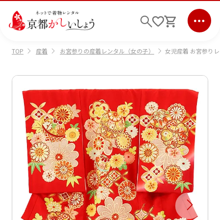
産着
お宮参りの産着レンタル（女の子）
女児産着 お宮参りレン
TOP
ログイン
会員登録
キーワード検索
商品から選ぶ
検索
ご利用ガイド
サポート
条件検索
会社情報