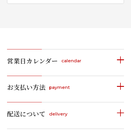
営業日カレンダー
calendar
2026年8月
2026年9月
お支払い方法
payment
日
月
火
水
木
金
土
日
月
火
水
木
金
土
1
1
2
3
4
5
詳しく見る
2
3
4
5
6
7
8
6
7
8
9
10
11
12
9
10
11
12
13
14
15
配送について
delivery
お支払い方法は、クレジットカード、代金引換、
13
14
15
16
17
18
19
16
17
18
19
20
21
22
料金後払い（コンビニ・銀行・郵便局）がご利用いただ
20
21
22
23
24
25
26
23
24
25
26
27
28
29
けます。
詳しく見る
27
28
29
30