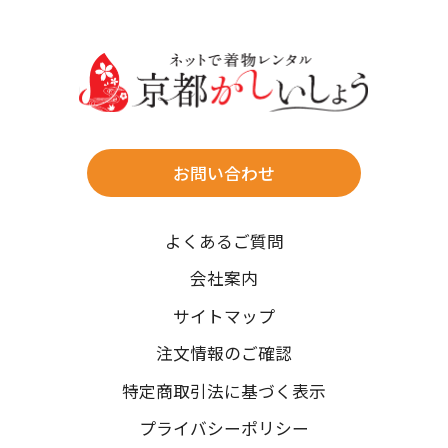
30
31
送料
店休日
往復送料無料
※北海道・沖縄・離島は往復送料3,300円(送料×個数)
式場やホテルへの直送も承ります。
お問い合わせ
時間指定
よくあるご質問
午前中/14~16時/16~18時/18~20時/19~21時
ご注文の際にご指定ください。
会社案内
※天候や、交通事情によりご希望のお届け日・お届け時間に添
サイトマップ
えない場合もございますのでご了承ください。
注文情報のご確認
特定商取引法に基づく表示
プライバシーポリシー