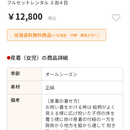
フルセットレンタル ３泊４日
日付をリセット
￥12,800
税込
往復送料無料商品
ご利用される方
(※北海道・沖縄・離島を除く)
ご利用される対象の方を選択してください
産着（女児）の商品詳細
季節
オールシーズン
女性
男性
女の子
男の子
素材
正絹
備考
［産着の着せ方］
お祝い着をかける時は 絵柄がよく
見える様に広げ抱いた子供の体を
キャンセル
検索する
覆う様に掛け産着の付紐の一方を
肩側から他方を脇から通して 抱き