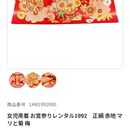
ご利用日
ご利用日を選択してください
レンタルの流れ
2026年8月
閲覧履歴
日
月
火
水
木
金
土
日
月
1
2
3
4
5
6
7
8
6
7
14
15
9
10
11
12
13
13
14
16
17
18
19
20
21
22
20
21
23
24
25
26
27
28
29
27
28
商品番号
1AM1992000
30
31
女児産着 お宮参りレンタル1992 正絹 赤地 マ
現在選択しているご利用日
リと菊 梅