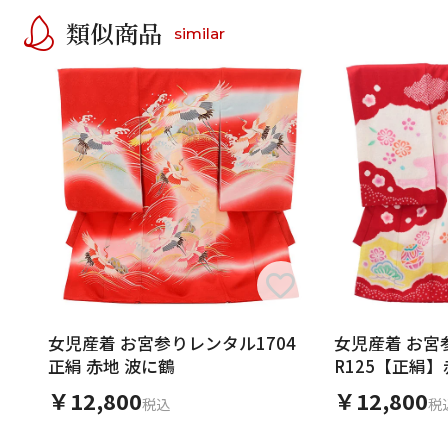
類似商品
similar
女児産着 お宮参りレンタル1704
女児産着 お宮
正絹 赤地 波に鶴
R125【正絹
￥12,800
￥12,800
税込
税