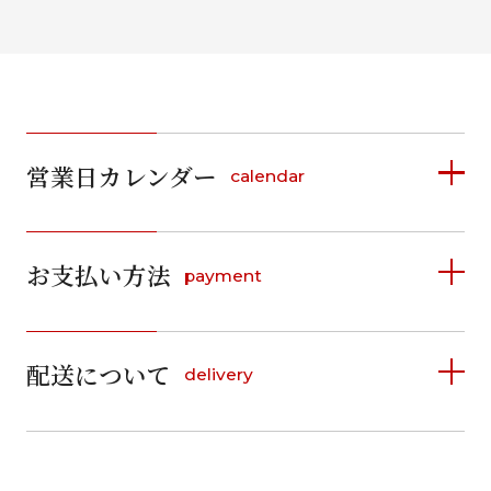
営業日カレンダー
calendar
2026年8月
2026年9月
お支払い方法
payment
日
月
火
水
木
金
土
日
月
火
水
木
金
土
1
1
2
3
4
5
詳しく見る
2
3
4
5
6
7
8
6
7
8
9
10
11
12
9
10
11
12
13
14
15
配送について
delivery
お支払い方法は、クレジットカード、代金引換、
13
14
15
16
17
18
19
16
17
18
19
20
21
22
料金後払い（コンビニ・銀行・郵便局）がご利用いただ
20
21
22
23
24
25
26
23
24
25
26
27
28
29
けます。
詳しく見る
27
28
29
30
30
31
送料
店休日