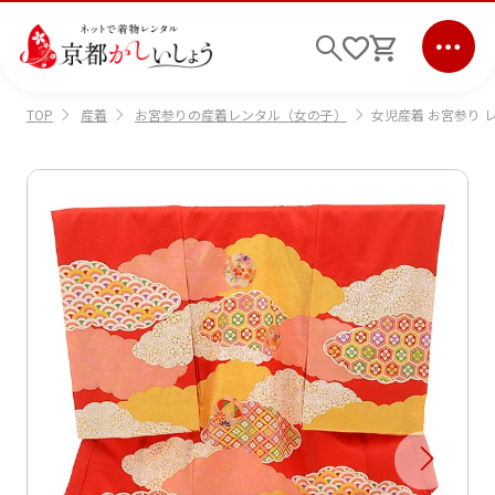
産着
お宮参りの産着レンタル（女の子）
女児産着 お宮参り レ
TOP
ログイン
会員登録
キーワード検索
商品から選ぶ
検索
ご利用ガイド
サポート
条件検索
会社情報