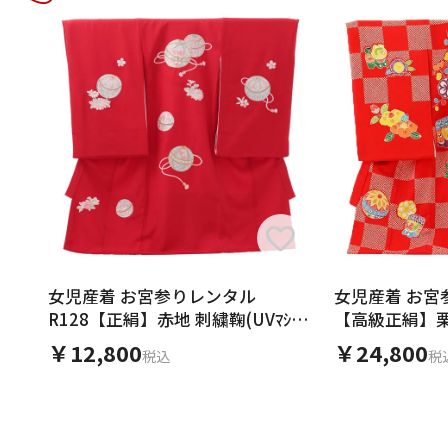
女児産着 お宮参りレンタル
女児産着 お宮
R128【正絹】赤地 刺繍鞠(UVﾏｼﾞｯ
【高級正絹】栗
ｸ)
￥12,800
￥24,800
税込
税