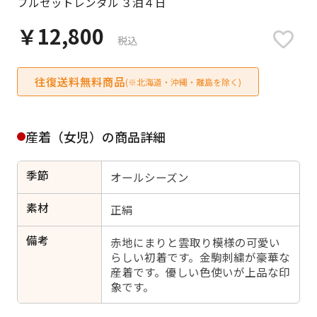
フルセットレンタル ３泊４日
日付をリセット
￥12,800
税込
往復送料無料商品
(※北海道・沖縄・離島を除く)
ご利用される方
ご利用される対象の方を選択してください
産着（女児）の商品詳細
季節
オールシーズン
女性
男性
女の子
男の子
素材
正絹
備考
赤地にまりと雲取り模様の可愛い
らしい初着です。金駒刺繍が豪華な
産着です。優しい色使いが上品な印
キャンセル
検索する
象です。