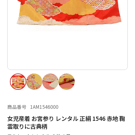
ご利用日
ご利用日を選択してください
レンタルの流れ
2026年8月
閲覧履歴
日
月
火
水
木
金
土
日
月
1
2
3
4
5
6
7
8
6
7
12
13
14
15
9
10
11
13
14
16
17
18
19
20
21
22
20
21
23
24
25
26
27
28
29
商品番号
1AM1546000
27
28
30
31
女児産着 お宮参り レンタル 正絹 1546 赤地 鞠
現在選択しているご利用日
雲取りに古典柄