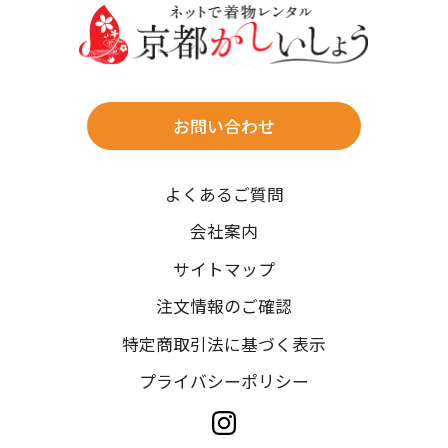
往復送料無料
※北海道・沖縄・離島は往復送料3,300円(送料×個数)
式場やホテルへの直送も承ります。
お問い合わせ
時間指定
よくあるご質問
午前中/14~16時/16~18時/18~20時/19~21時
ご注文の際にご指定ください。
会社案内
※天候や、交通事情によりご希望のお届け日・お届け時間に添
サイトマップ
えない場合もございますのでご了承ください。
注文情報のご確認
特定商取引法に基づく表示
プライバシーポリシー