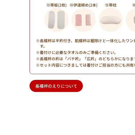
長襦袢は半衿付き、肌襦袢は裾除けと一体化したワン
す。
着付けに必要なタオルのみご準備ください。
長襦袢の衿は「バチ衿」「広衿」のどちらかになりま
セット内容につきましては着付けご担当の方にも共有
長襦袢のえりについて