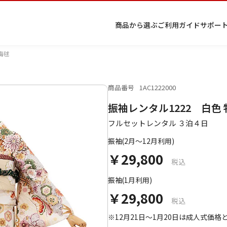
商品から選ぶ
ご利用ガイド
サポー
梅毬
商品番号
1AC1222000
プ
着物
七五
返
特
キーワード検索
振袖レンタル1222 白色
ラ
レン
三レ
品・
定
イ
タル
ンタ
交
商
留
色
色
ジュ
女
小
フルセットレンタル ３泊４日
バ
Q&A
ル
換・
取
袖
留
無
ニア
袴
紋
シ
Q&A
キャ
引
袖
地
袴・
振袖(2月～12月利用)
ー
ンセ
法
着物
￥29,800
ポ
ルに
に
税込
リ
つい
基
シ
て
づ
振袖(1月利用)
ー
く
￥29,800
表
条件検索
税込
示
※12月21日～1月20日は成人式価格