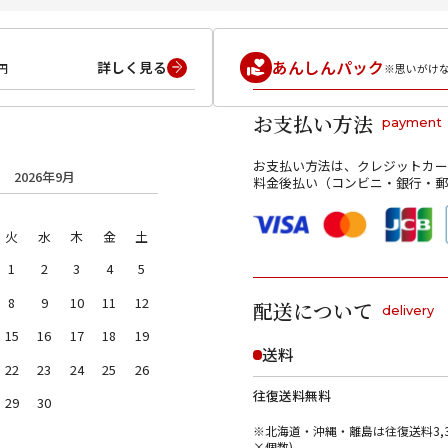
あんしんパック
詳しく見る
円
※思いがけ
お支払い方法
payment
お支払い方法は、クレジットカー
2026年9月
料金後払い（コンビニ・銀行・郵
火
水
木
金
土
1
2
3
4
5
8
9
10
11
12
配送について
delivery
15
16
17
18
19
送料
22
23
24
25
26
往復送料無料
29
30
※北海道・沖縄・離島は往復送料3,3
×個数)