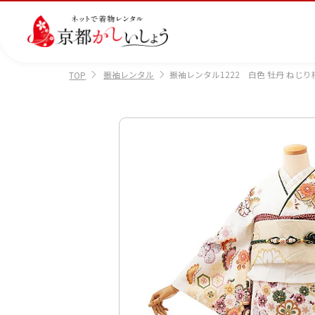
振袖レンタル
振袖レンタル1222 白色 牡丹 ねじり
TOP
カテゴリから選ぶ
汚
注文情報のご確認
会社案内
あ
レ
掲
損・
ん
ビ
載
破
し
ュ
画
産
七
訪
振
損・
ん
ー
像
着
五
問
袖
クリ
パ
の
に
三
着
ーニ
ッ
書
つ
ング
ク
き
い
につ
に
方
て
いて
つ
に
い
つ
て
い
て