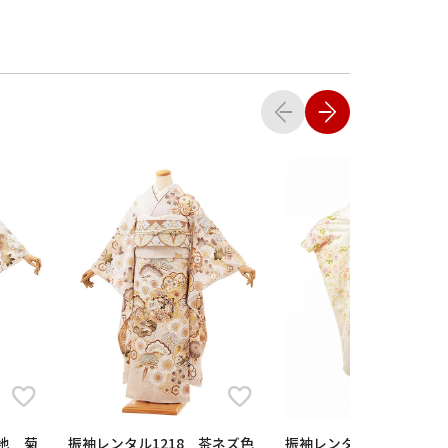
白地 菊
振袖レンタル1218 茶ネズ色
振袖レンタル844白地に