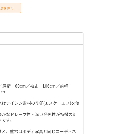
島を除く)
6年10月
2026年11月
水
木
金
土
日
月
火
水
木
金
土
日
1
2
3
1
2
3
4
5
6
7
7
8
9
10
8
9
10
11
12
13
14
6
14
15
16
17
15
16
17
18
19
20
21
13
m
21
22
23
24
22
23
24
25
26
27
28
20
／肩裄：68cm／袖丈：106cm／前幅：
28
29
30
31
0cm
29
30
27
はテイジン素材のNKF(エヌケーエフ)を使
。
豊かなドレープ性・深い発色性が特徴の新
材です。
帯〆、重衿はボディ写真と同じコーディネ