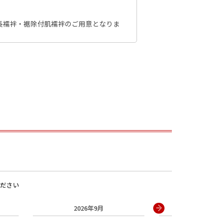
長襦袢・裾除付肌襦袢のご用意となりま
男の子
ださい
2026年9月
2026年