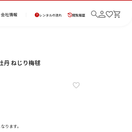
ト
会社情報
レンタルの流れ
閲覧履歴
商
お
レ
レ
初
 牡丹 ねじり梅毬
品
支
ン
ン
め
の
払
タ
タ
て
二
花
紋
メ
モ
ご
方
ル
ル
の
部
嫁
服
ン
ー
検索
返
法
ご
ご
方
式
衣
ズ
ニ
却
に
利
利
へ
着
裳
ア
ン
に
つ
用
用
物
ン
グ
つ
い
案
の
サ
い
て
内
流
ン
て
れ
ブ
ル
となります。