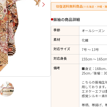
択してください
往復送料無料商品
(※北海道・沖縄・離
振袖の商品詳細
2026年9月
202
金
土
日
月
火
季節
オールシーズン
日
月
火
水
木
金
土
1
素材
化繊
1
2
3
4
5
4
5
6
7
8
対応サイズ
6
7
8
9
10
11
12
7号 ～ 13号
14
15
11
12
13
13
14
15
16
17
18
19
対応身長
155cm ～ 165c
21
22
18
19
20
20
21
22
23
24
25
26
備考
■身丈：168cm
28
29
25
26
27
25cm／後幅：3
27
28
29
30
こちらの振袖生地
用しております
エヌケーエフは
日付をリセット
現在選択しているご利用日
感覚シルキー素
帯柄、帯揚げ、