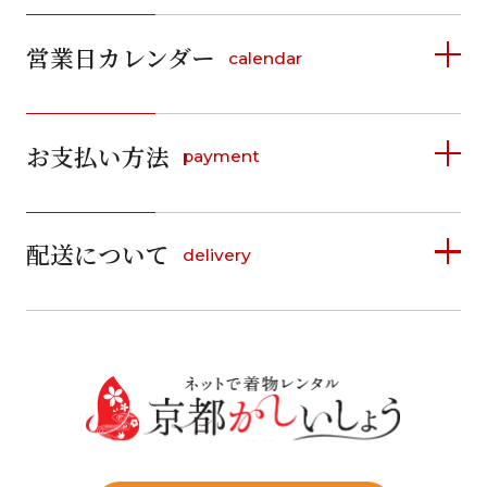
営業日カレンダー
calendar
2026年8月
2026年9月
お支払い方法
payment
日
月
火
水
木
金
土
日
月
火
水
木
金
土
1
1
2
3
4
5
詳しく見る
2
3
4
5
6
7
8
6
7
8
9
10
11
12
9
10
11
12
13
14
15
配送について
delivery
お支払い方法は、クレジットカード、代金引換、
13
14
15
16
17
18
19
16
17
18
19
20
21
22
料金後払い（コンビニ・銀行・郵便局）がご利用いただ
20
21
22
23
24
25
26
23
24
25
26
27
28
29
けます。
詳しく見る
27
28
29
30
30
31
送料
店休日
往復送料無料
※北海道・沖縄・離島は往復送料3,300円(送料×個数)
式場やホテルへの直送も承ります。