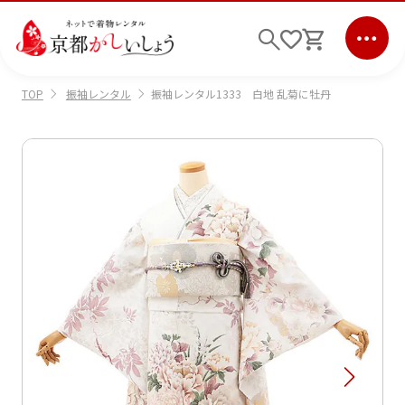
振袖レンタル
振袖レンタル1333 白地 乱菊に牡丹
TOP
ログイン
会員登録
キーワード検索
商品から選ぶ
検索
ご利用ガイド
サポート
条件検索
会社情報