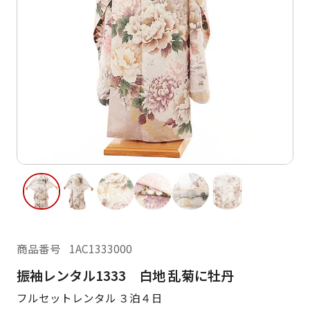
ご利用日
ご利用日を選択してください
レンタルの流れ
2026年8月
閲覧履歴
日
月
火
水
木
金
土
日
月
1
2
3
4
5
6
7
8
6
7
11
12
13
14
15
9
10
13
14
16
17
18
19
20
21
22
20
21
23
24
25
26
27
28
29
27
28
商品番号
1AC1333000
30
31
振袖レンタル1333 白地 乱菊に牡丹
現在選択しているご利用日
フルセットレンタル ３泊４日