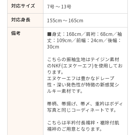
対応サイズ
7号 ～ 13号
対応身長
155cm ～ 165cm
備考
■身丈：168cm／肩裄：68cm／袖
丈：109cm／前幅：24cm／後幅：
30cm
こちらの振袖生地はテイジン素材
のNKF(エヌケーエフ)を使用してお
ります。
エヌケーエフは豊かなドレープ
性・深い発色性が特徴の新感覚シ
ルキー素材です。
帯柄、帯揚げ、帯〆、重衿はボディ
写真と同じコーディネートです。
こちらは半衿付長襦袢・裾除付肌
襦袢のご用意となります。