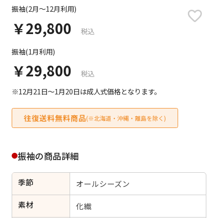
日付をリセット
振袖(2月～12月利用)
￥29,800
税込
振袖(1月利用)
ご利用される方
ご利用される対象の方を選択してください
￥29,800
税込
※12月21日～1月20日は成人式価格となります。
往復送料無料商品
(※北海道・沖縄・離島を除く)
女性
男性
女の子
男の子
振袖の商品詳細
季節
オールシーズン
キャンセル
検索する
素材
化繊