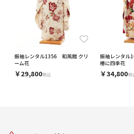
振袖レンタル1356 和風館 クリ
振袖レンタル1
ーム花
椿に四季花
￥29,800
￥34,800
税込
税