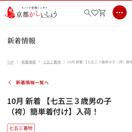
新着情報
ログイン
会員登録
キーワード検索
新着情報
七五三着物
10月 新着 【七五三３歳男の子（袴）簡
TOP
商品から選ぶ
検索
新着情報一覧へ
ご利用ガイド
10月 新着 【七五三３歳男の子
サポート
（袴）簡単着付け】入荷！
条件検索
七五三着物
会社情報