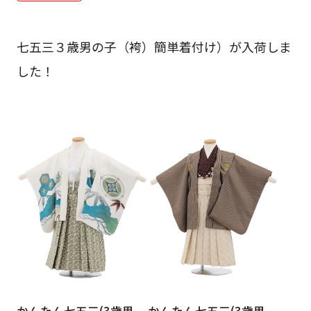
ご利用日
ご利用日を選択してください
七五三３歳男の子（袴）簡単着付け）が入荷しま
レンタルの流れ
2026年8月
した！
閲覧履歴
日
月
火
水
木
金
土
日
月
1
2
3
4
5
6
7
8
6
7
11
12
13
14
15
9
10
13
14
16
17
18
19
20
21
22
20
21
23
24
25
26
27
28
29
27
28
30
31
現在選択しているご利用日
かんたん七五三(3歳男
かんたん七五三(3歳男