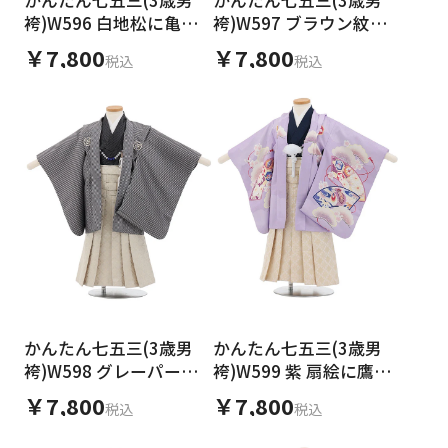
日付をリセット
袴)W596 白地松に亀甲
袴)W597 ブラウン紋付
鷹×ベージュグリーン
×ベージュゴールド
￥7,800
￥7,800
税込
税込
ご利用される方
ご利用される対象の方を選択してください
女性
男性
女の子
男の子
かんたん七五三(3歳男
かんたん七五三(3歳男
袴)W598 グレーパープ
袴)W599 紫 扇絵に鷹×
キャンセル
検索する
ル格子紋付×ベージュシ
ベージュゴールド
￥7,800
￥7,800
税込
税込
ルバー