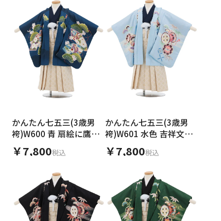
かんたん七五三(3歳男
かんたん七五三(3歳男
袴)W600 青 扇絵に鷹×
袴)W601 水色 吉祥文様
ベージュゴールド
兜×ベージュゴールド
￥7,800
￥7,800
税込
税込