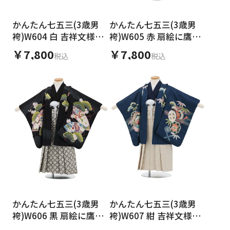
かんたん七五三(3歳男
かんたん七五三(3歳男
袴)W604 白 吉祥文様兜
袴)W605 赤 扇絵に鷹×
×ベージュ黒
ベージュ黒
￥7,800
￥7,800
税込
税込
かんたん七五三(3歳男
かんたん七五三(3歳男
袴)W606 黒 扇絵に鷹×
袴)W607 紺 吉祥文様兜
ベージュ黒
×ベージュシルバー