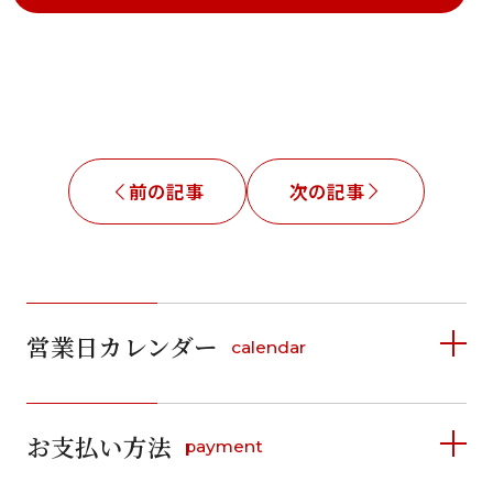
前の記事
次の記事
営業日カレンダー
calendar
2026年8月
2026年9月
お支払い方法
payment
日
月
火
水
木
金
土
日
月
火
水
木
金
土
1
1
2
3
4
5