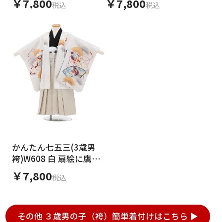
￥7,800
￥7,800
税込
税込
かんたん七五三(3歳男
袴)W608 白 扇絵に鷹×
ベージュシルバー
￥7,800
税込
その他 ３歳男の子（袴）簡単着付けはこちら ▶