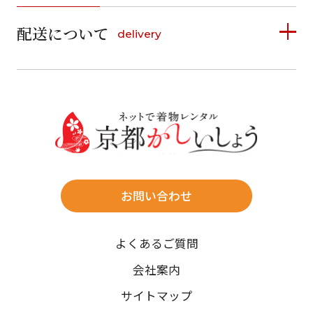
詳しく見る
2
3
4
5
6
7
8
6
7
8
9
10
11
12
9
10
11
12
13
14
15
配送について
delivery
お支払い方法は、クレジットカード、代金引換、
13
14
15
16
17
18
19
16
17
18
19
20
21
22
料金後払い（コンビニ・銀行・郵便局）がご利用いただ
20
21
22
23
24
25
26
23
24
25
26
27
28
29
けます。
詳しく見る
27
28
29
30
30
31
送料
店休日
往復送料無料
※北海道・沖縄・離島は往復送料3,300円(送料×個数)
式場やホテルへの直送も承ります。
お問い合わせ
時間指定
よくあるご質問
午前中/14~16時/16~18時/18~20時/19~21時
ご注文の際にご指定ください。
会社案内
※天候や、交通事情によりご希望のお届け日・お届け時間に添
サイトマップ
えない場合もございますのでご了承ください。