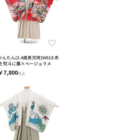
かんたん(3.4歳男児袴)W618 赤
地 熨斗に鷹×ベージュラメ
￥7,800
税込
男の子