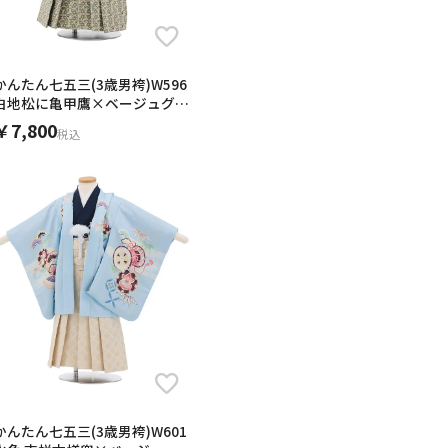
かんたん七五三(3歳男袴)W596
白地松に亀甲鷹×ベージュグリ
ーン
￥7,800
税込
かんたん七五三(3歳男袴)W601