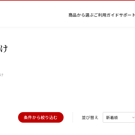
商品から選ぶ
ご利用ガイド
サポー
条件から絞り込む
け
プ
着物
七五
返
特
択してください
キーワード検索
ラ
レン
三レ
品・
定
イ
タル
ンタ
交
商
留
色
色
ジュ
女
小
付け
バ
Q&A
ル
換・
取
袖
留
無
ニア
袴
紋
2026年9月
202
シ
Q&A
キャ
引
袖
地
袴・
ー
ンセ
法
着物
金
土
日
月
火
ポ
ルに
に
日
月
火
水
木
金
土
リ
つい
基
1
シ
て
づ
1
2
3
4
5
ー
く
4
5
6
7
8
6
7
8
9
10
11
12
表
条件から絞り込む
並び替え
条件検索
14
15
11
12
13
示
13
14
15
16
17
18
19
21
22
18
19
20