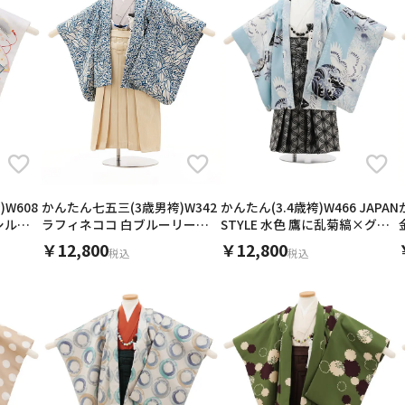
W608
かんたん七五三(3歳男袴)W342
かんたん(3.4歳袴)W466 JAPAN
シルバ
ラフィネココ 白ブルーリーフ
STYLE 水色 鷹に乱菊縞×グレ
×クリームラメ
ー
￥12,800
￥12,800
税込
税込