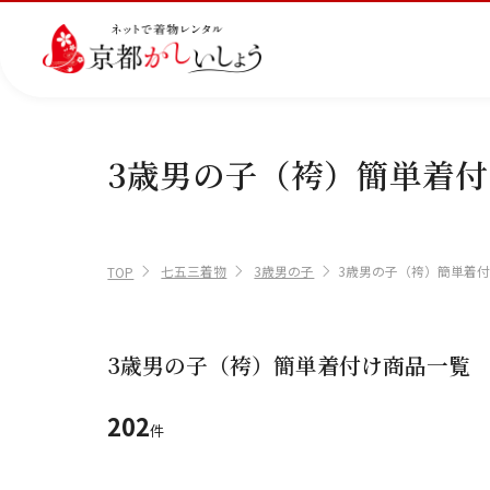
3歳男の子（袴）簡単着付
カテゴリから選ぶ
汚
注文情報のご確認
会社案内
あ
レ
掲
ご利用日
ご利用日を選
損・
ん
ビ
載
破
し
ュ
画
産
七
訪
振
七五三着物
3歳男の子
3歳男の子（袴）簡単着
損・
ん
ー
像
TOP
着
五
問
袖
2026年8月
クリ
パ
の
に
三
着
ーニ
ッ
書
つ
日
月
火
水
木
ング
ク
き
い
につ
に
方
て
3歳男の子（袴）簡単着付け商品一覧
いて
つ
に
い
つ
2
3
4
5
6
て
い
202
件
11
12
13
て
9
10
16
17
18
19
20