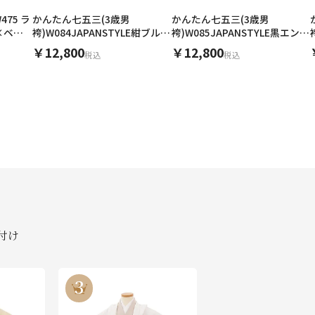
かんたん七五三(3歳男
かんたん七五三(3歳男
475 ラ
袴)W084JAPANSTYLE紺ブルー
袴)W085JAPANSTYLE黒エンジ
×ベー
組子紋様鷹x白
組子紋様鷹x茶
￥12,800
￥12,800
税込
税込
付け
3