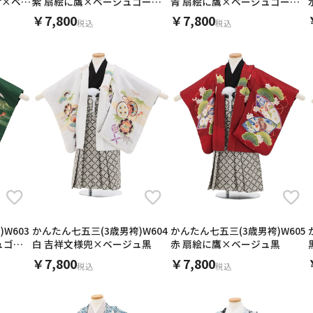
付×ベー
紫 扇絵に鷹×ベージュゴール
青 扇絵に鷹×ベージュゴール
ド
ド
￥7,800
￥7,800
税込
税込
W603
かんたん七五三(3歳男袴)W604
かんたん七五三(3歳男袴)W605
ュゴー
白 吉祥文様兜×ベージュ黒
赤 扇絵に鷹×ベージュ黒
￥7,800
￥7,800
税込
税込