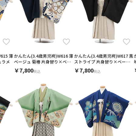
用される対象の方を選択してください
615 薄
かんたん(3.4歳男児袴)W616 薄
かんたん(3.4歳男児袴)W617 黒
ュラメ
ベージュ 菊椿 片身替り×ベー
ストライプ 片身替り×ベージ
ジュラメ
ュラメ
￥7,800
￥7,800
税込
税込
∞
〜
男性
女の子
1万
3万
5万
∞
キャンセル
検索する