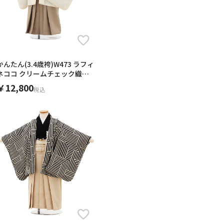
かんたん(3.4歳袴)W473 ラフィ
ネココ クリームチェック織×
モカベージュ
￥12,800
税込