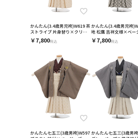
キーワード
かんたん(3.4歳男児袴)W619 茶
かんたん(3.4歳男児袴)W
ストライプ 片身替り×クリー
地 松鷹 吉祥文様×ベー
ムベージュラメ
メ黒
￥7,800
￥7,800
税込
税込
かんたん七五三(3歳男袴)W597
かんたん七五三(3歳男袴)