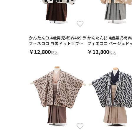
かんたん(3.4歳男児袴)W469 ラ
かんたん(3.4歳男児袴)W
フィネココ 白黒ドット×ブラ
フィネココ ベージュド
ウン
グレー
￥12,800
￥12,800
税込
税込