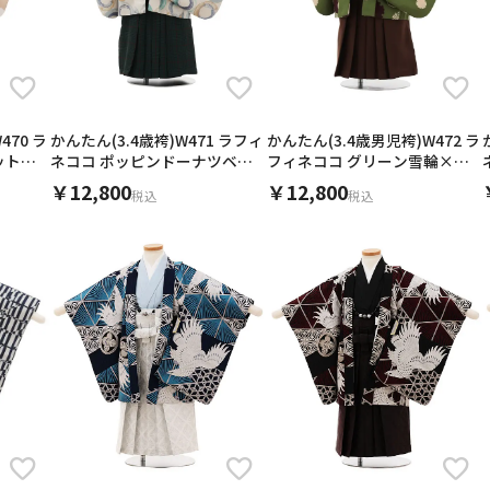
470 ラ
かんたん(3.4歳袴)W471 ラフィ
かんたん(3.4歳男児袴)W472 ラ
ット×
ネココ ポッピンドーナツベー
フィネココ グリーン雪輪×ブ
ジュ×グリーン
ラウン
￥12,800
￥12,800
税込
税込