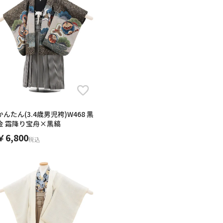
かんたん(3.4歳男児袴)W468 黒
金 霜降り宝舟×黒縞
￥6,800
税込