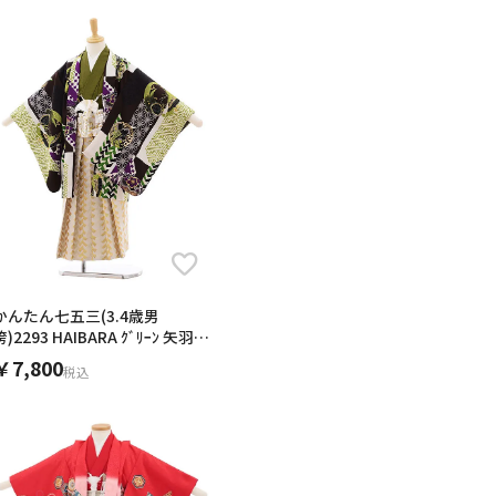
22
23
24
25
26
27
28
20
28
29
30
31
29
30
27
6年10月
2026年11月
水
木
金
土
日
月
火
水
木
金
土
日
1
2
3
1
2
3
4
5
6
7
7
8
9
10
8
9
10
11
12
13
14
6
14
15
16
17
15
16
17
18
19
20
21
13
21
22
23
24
22
23
24
25
26
27
28
20
かんたん七五三(3.4歳男
28
29
30
31
袴)2293 HAIBARA ｸﾞﾘｰﾝ 矢羽根
29
30
27
に丸紋
￥7,800
税込