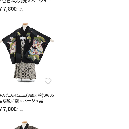
水色 吉祥文様兜×ベージュゴ
ールド
￥7,800
税込
かんたん七五三(3歳男袴)W606
黒 扇絵に鷹×ベージュ黒
￥7,800
税込