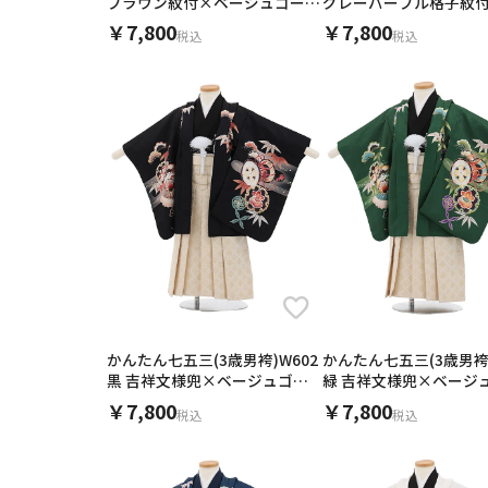
ブラウン紋付×ベージュゴール
グレーパープル格子紋
ド
ジュシルバー
￥7,800
￥7,800
税込
税込
かんたん七五三(3歳男袴)W602
かんたん七五三(3歳男袴)
黒 吉祥文様兜×ベージュゴー
緑 吉祥文様兜×ベージ
ルド
ルド
￥7,800
￥7,800
税込
税込