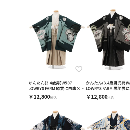
ご利用日
23
24
25
26
27
ご利用日を選
30
31
2026年8月
日
月
火
水
木
2
3
4
5
6
11
12
13
9
10
ご利用される方
ご利
16
17
18
19
20
かんたん(3.4歳男)W587
かんたん(3.4歳男児袴)W
23
24
25
26
27
LOWRYS FARM 緑雲に白鷹×ベ
LOWRYS FARM 黒地
30
31
ージュ縞
黒縞
￥12,800
￥12,800
税込
税込
カテゴリ
身長