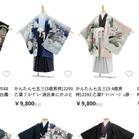
20
21
22
23
24
25
26
28
29
25
26
27
択してください
27
28
29
30
2026年9月
202
金
土
日
月
火
日付をリセット
現在選択しているご利用日
日
月
火
水
木
金
土
1
1
2
3
4
5
4
5
6
7
8
6
7
8
9
10
11
12
14
15
11
12
13
13
14
15
16
17
18
19
用される対象の方を選択してください
21
22
18
19
20
20
21
22
23
24
25
26
588
かんたん七五三(3歳男袴)2291
かんたん七五三(3.4歳男
28
29
25
26
27
雲に白鷹×
乙葉 ﾌﾞﾙｰｸﾞﾚｰ 源氏車にかぶと
袴)2292 乙葉ｸﾞﾘｰﾝﾍﾞｰｼﾞｭ源氏
27
28
29
30
車にかぶと
￥9,800
￥9,800
税込
税込
日付をリセット
現在選択しているご利用日