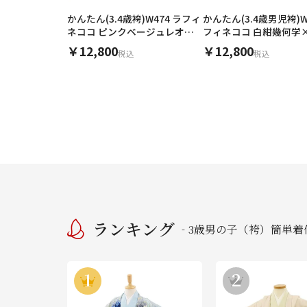
かんたん(3.4歳袴)W474 ラフィ
かんたん(3.4歳男児袴)W
ネココ ピンクベージュレオパ
フィネココ 白紺幾何学
ード×モカ
ジュ
￥12,800
￥12,800
税込
税込
ランキング
3歳男の子（袴）簡単着
-
1
2