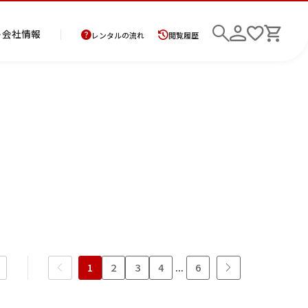
ト
会社情報
レンタルの流れ
閲覧履歴
商
お
レ
レ
初
品
支
ン
ン
め
の
払
タ
タ
て
二
花
紋
メ
モ
ご
方
ル
ル
の
部
嫁
服
ン
ー
6年10月
2026年11月
検索
返
法
ご
ご
方
式
衣
ズ
ニ
却
に
利
利
へ
着
裳
ア
ン
水
木
金
土
に
つ
用
用
物
ン
グ
日
月
火
水
木
金
土
日
つ
い
案
の
サ
1
2
3
い
て
内
流
1
2
3
4
5
6
7
ン
て
れ
7
8
9
10
ブ
8
9
10
11
12
13
14
6
ル
1
2
3
4
...
6
14
15
16
17
15
16
17
18
19
20
21
13
21
22
23
24