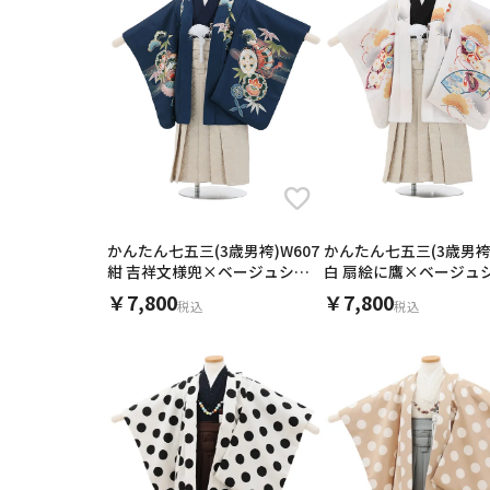
3歳男の子（袴）簡単着付け
3歳男の子（袴）簡単着付け
商品ページへ
商品ページへ
かんたん七五三(3歳男袴)W607
かんたん七五三(3歳男袴)
紺 吉祥文様兜×ベージュシル
白 扇絵に鷹×ベージュ
バー
ー
￥7,800
￥7,800
税込
税込