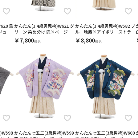
620 黒
かんたん(3.4歳男児袴)W621 グ
かんたん(3.4歳男児袴)W582 ブ
ジュラ
リーン 染め分け 兜×ベージュ
ルー地鷹×アイボリーストライ
ラメ黒
プ
￥7,800
￥8,800
税込
税込
キャンセル
検索する
W598
かんたん七五三(3歳男袴)W599
かんたん七五三(3歳男袴)W600