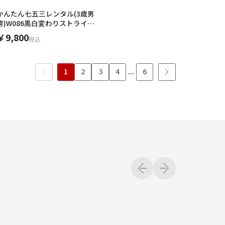
かんたん七五三レンタル(3歳男
袴)W086黒白変わりストライプ
xアイボリー
￥9,800
税込
1
2
3
4
...
6