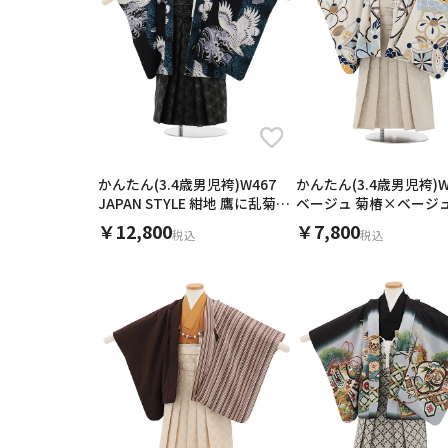
年代
ご利用される方
ご利
色
かんたん(3.4歳男児袴)W467
かんたん(3.4歳男児袴)W
ブランド
JAPAN STYLE 紺地 鷹に乱菊縞
ベージュ 菊椿×ベージ
×黒
￥12,800
￥7,800
税込
税込
0
円
価格
女性
0
季節
素材