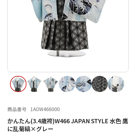
ご利用日
ご利用日を選択してください
レンタルの流れ
2026年8月
閲覧履歴
日
月
火
水
木
金
土
日
月
1
2
3
4
5
6
7
8
6
7
11
12
13
14
15
9
10
13
14
16
17
18
19
20
21
22
20
21
23
24
25
26
27
28
29
27
28
商品番号
1AOW466000
30
31
かんたん(3.4歳袴)W466 JAPAN STYLE 水色 鷹
現在選択しているご利用日
に乱菊縞×グレー