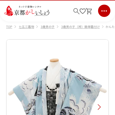
七五三着物
3歳男の子
3歳男の子（袴）簡単着付け
かんたん
TOP
ログイン
会員登録
キーワード検索
商品から選ぶ
検索
ご利用ガイド
サポート
条件検索
会社情報