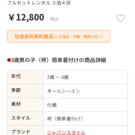
フルセットレンタル ３泊４日
日付をリセット
￥12,800
税込
往復送料無料商品
ご利用される方
(※北海道・沖縄・離島を除く)
ご利用される対象の方を選択してください
3歳男の子（袴）簡単着付けの商品詳細
年代
3歳 ～ 4歳
女性
男性
女の子
男の子
季節
オールシーズン
素材
化繊
スタイル
キャンセル
検索する
袴（簡単着付け）
ブランド
ジャパンスタイル