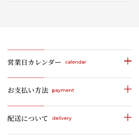
営業日カレンダー
calendar
2026年8月
2026年9月
お支払い方法
payment
日
月
火
水
木
金
土
日
月
火
水
木
金
土
1
1
2
3
4
5
詳しく見る
2
3
4
5
6
7
8
6
7
8
9
10
11
12
9
10
11
12
13
14
15
配送について
delivery
お支払い方法は、クレジットカード、代金引換、
13
14
15
16
17
18
19
16
17
18
19
20
21
22
料金後払い（コンビニ・銀行・郵便局）がご利用いただ
20
21
22
23
24
25
26
23
24
25
26
27
28
29
けます。
詳しく見る
27
28
29
30