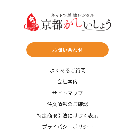
30
31
送料
店休日
往復送料無料
※北海道・沖縄・離島は往復送料3,300円(送料×個数)
式場やホテルへの直送も承ります。
お問い合わせ
時間指定
よくあるご質問
午前中/14~16時/16~18時/18~20時/19~21時
ご注文の際にご指定ください。
会社案内
※天候や、交通事情によりご希望のお届け日・お届け時間に添
サイトマップ
えない場合もございますのでご了承ください。
注文情報のご確認
特定商取引法に基づく表示
プライバシーポリシー