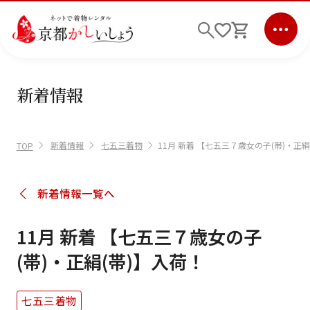
新着情報
ログイン
会員登録
キーワード検索
新着情報
七五三着物
11月 新着 【七五三７歳女の子(帯)・正絹
TOP
商品から選ぶ
検索
新着情報一覧へ
ご利用ガイド
11月 新着 【七五三７歳女の子
サポート
(帯)・正絹(帯)】入荷！
条件検索
七五三着物
会社情報