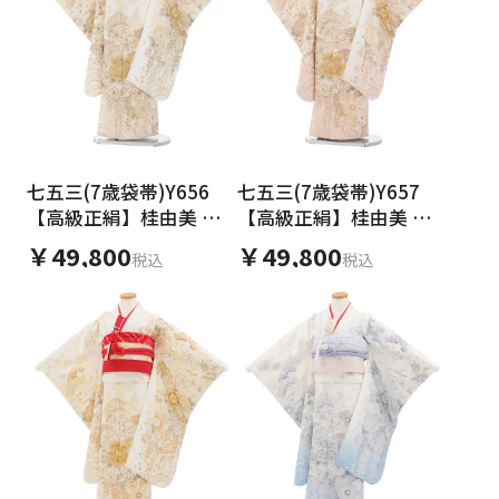
七五三(7歳袋帯)Y656
七五三(7歳袋帯)Y657
【高級正絹】桂由美 白
【高級正絹】桂由美 白
地 金彩 花づくし
地 金彩裾ピンク 花づく
￥49,800
￥49,800
税込
税込
し