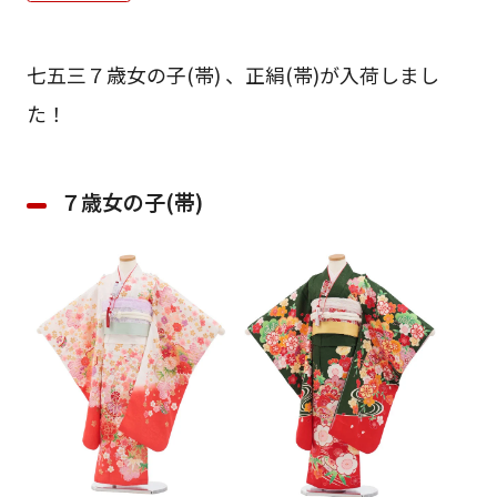
ご利用日
ご利用日を選択してください
七五三７歳女の子(帯) 、正絹(帯)が入荷しまし
レンタルの流れ
2026年8月
た！
閲覧履歴
日
月
火
水
木
金
土
日
月
1
７歳女の子(帯)
2
3
4
5
6
7
8
6
7
11
12
13
14
15
9
10
13
14
16
17
18
19
20
21
22
20
21
23
24
25
26
27
28
29
27
28
30
31
現在選択しているご利用日