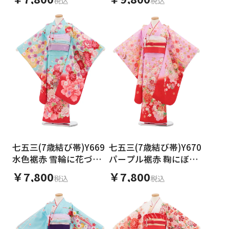
税込
税込
七五三(7歳結び帯)Y669
七五三(7歳結び帯)Y670
水色裾赤 雪輪に花づく
パープル裾赤 鞠にぼた
し
ん桜
￥7,800
￥7,800
税込
税込