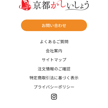
往復送料無料
※北海道・沖縄・離島は往復送料3,300円(送料×個数)
式場やホテルへの直送も承ります。
お問い合わせ
時間指定
よくあるご質問
午前中/14~16時/16~18時/18~20時/19~21時
ご注文の際にご指定ください。
会社案内
※天候や、交通事情によりご希望のお届け日・お届け時間に添
サイトマップ
えない場合もございますのでご了承ください。
注文情報のご確認
特定商取引法に基づく表示
プライバシーポリシー