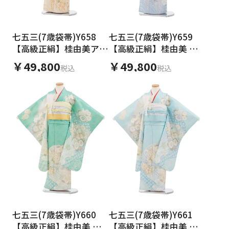
七五三(7歳袋帯)Y658
七五三(7歳袋帯)Y659
【高級正絹】桂由美アイ
【高級正絹】桂由美 白
ボリー金彩裾ピンク花づ
地 銀彩裾ブルー 花づく
￥49,800
￥49,800
税込
税込
くし
し
七五三(7歳袋帯)Y660
七五三(7歳袋帯)Y661
【高級正絹】桂由美 ミ
【高級正絹】桂由美 水