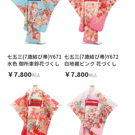
七五三(7歳結び帯)Y671
七五三(7歳結び帯)Y672
水色 御所車鈴花づくし
白地裾ピンク 花づくし
￥7,800
￥7,800
税込
税込