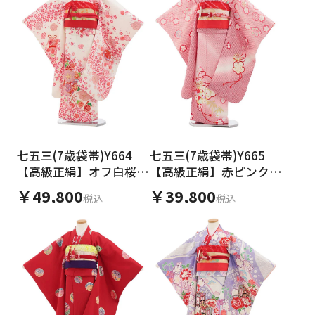
七五三(7歳袋帯)Y664
七五三(7歳袋帯)Y665
【高級正絹】オフ白桜づ
【高級正絹】赤ピンク疋
くし
田柄まり梅
￥49,800
￥39,800
税込
税込