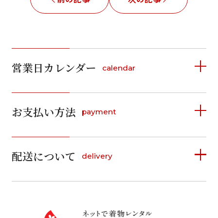
営業日カレンダー
calendar
2026年8月
2026年9月
お支払い方法
payment
日
月
火
水
木
金
土
日
月
火
水
木
金
土
1
1
2
3
4
5
詳しく見る
2
3
4
5
6
7
8
6
7
8
9
10
11
12
9
10
11
12
13
14
15
配送について
delivery
お支払い方法は、クレジットカード、代金引換、
13
14
15
16
17
18
19
16
17
18
19
20
21
22
料金後払い（コンビニ・銀行・郵便局）がご利用いただ
20
21
22
23
24
25
26
23
24
25
26
27
28
29
けます。
詳しく見る
27
28
29
30
30
31
送料
店休日