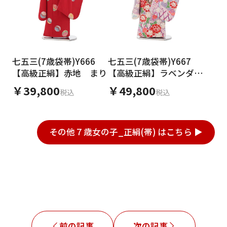
七五三(7歳袋帯)Y666
七五三(7歳袋帯)Y667
【高級正絹】赤地 まり
【高級正絹】ラベンダー
御所車花づくし
￥39,800
￥49,800
税込
税込
その他７歳女の子_正絹(帯) はこちら ▶
前の記事
次の記事