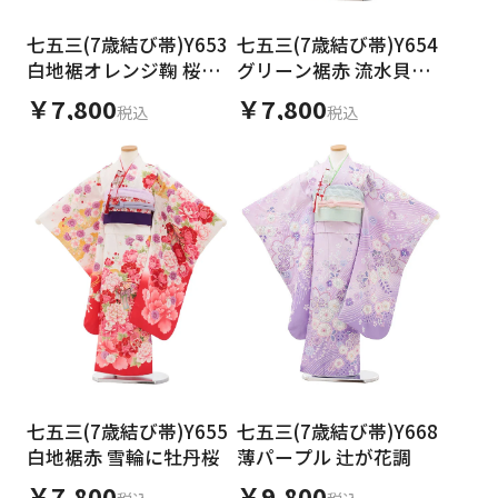
日付をリセット
七五三(7歳結び帯)Y653
七五三(7歳結び帯)Y654
白地裾オレンジ鞠 桜牡
グリーン裾赤 流水貝桶
丹
に梅
￥7,800
￥7,800
税込
税込
ご利用される方
ご利用される対象の方を選択してください
女性
男性
女の子
男の子
七五三(7歳結び帯)Y655
七五三(7歳結び帯)Y668
キャンセル
検索する
白地裾赤 雪輪に牡丹桜
薄パープル 辻が花調
￥7,800
￥9,800