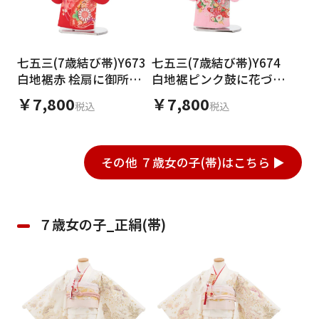
七五三(7歳結び帯)Y673
七五三(7歳結び帯)Y674
白地裾赤 桧扇に御所車
白地裾ピンク鼓に花づく
花づくし
し
￥7,800
￥7,800
税込
税込
その他 ７歳女の子(帯)はこちら ▶
７歳女の子_正絹(帯)