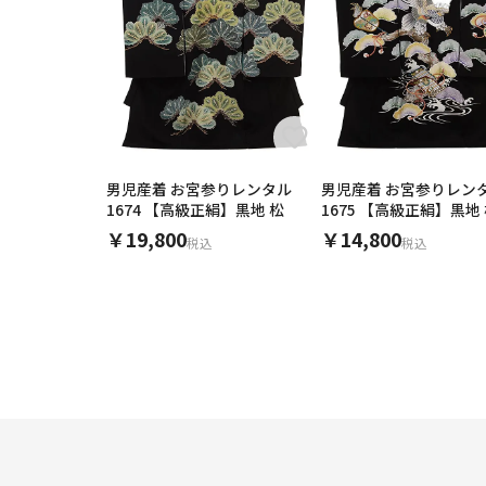
男児産着 お宮参りレンタル
男児産着 お宮参りレン
1674 【高級正絹】黒地 松
1675 【高級正絹】黒地
繍 鷹
￥19,800
￥14,800
税込
税込