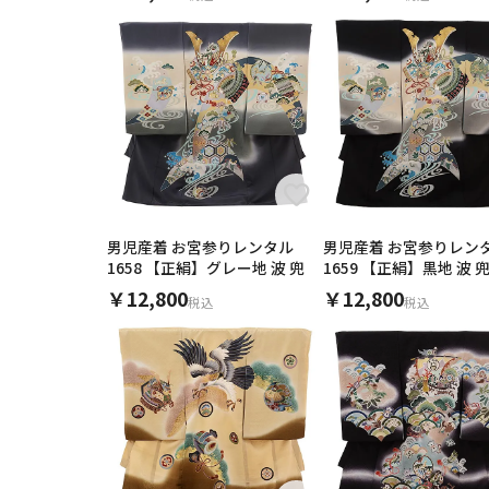
産着（女児）
産着（男児）
産着（女児）
産着（女児）
産着（女児）
産着（男児）
産着（男児）
産着（女児）
産着（女児）
産着（男児）
男児産着 お宮参りレンタル
男児産着 お宮参りレン
1658 【正絹】グレー地 波 兜
1659 【正絹】黒地 波 
￥12,800
￥12,800
税込
税込