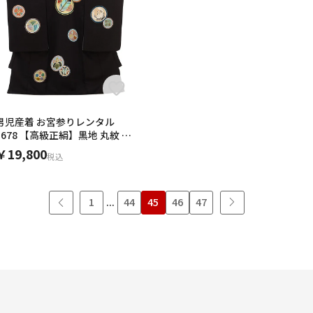
男児産着 お宮参りレンタル
1678 【高級正絹】黒地 丸紋 小
槌
￥19,800
税込
1
...
44
45
46
47