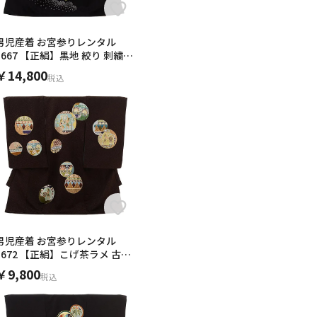
男児産着 お宮参りレンタル
1667 【正絹】黒地 絞り 刺繍
鷹に紋
￥14,800
税込
男児産着 お宮参りレンタル
1672 【正絹】こげ茶ラメ 古代
エジプト
￥9,800
税込