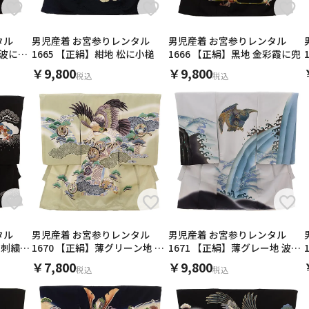
タル
男児産着 お宮参りレンタル
男児産着 お宮参りレンタル
海波に宝
1665 【正絹】紺地 松に小槌
1666 【正絹】黒地 金彩霞に兜
￥9,800
￥9,800
税込
税込
タル
男児産着 お宮参りレンタル
男児産着 お宮参りレンタル
 刺繍
1670 【正絹】薄グリーン地 雲
1671 【正絹】薄グレー地 波に
取り丸紋鷹
鷹
￥7,800
￥9,800
税込
税込