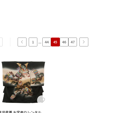
1
...
44
45
46
47
男の子
男児産着 お宮参りレンタル