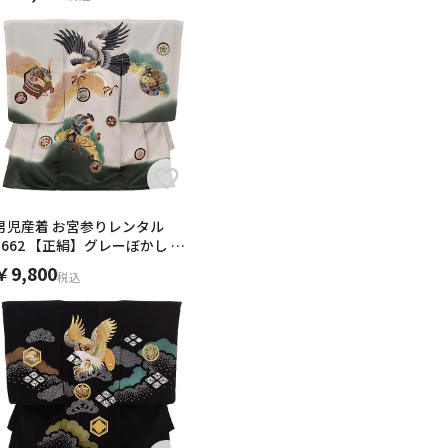
物は更に素敵でとても気に入り
んの七五三もお願いしたいで
た。実際に見ていない不安もあ
。生地もしっかりしていて高級
刺繍も立体的で華やかでした。
。
ました！
お宮参りを素敵に彩ってくれま
ます。鶴もプリントではなく織
りは白に近かったです。それも
。また機会がありましたらお世
ました。
異なるかもしれないと明記されて
ぐに送って頂きました。対応も丁
利用させて頂きたいと思いま
男児産着 お宮参りレンタル
1662 【正絹】グレーぼかし 小
槌に鷹
￥9,800
税込