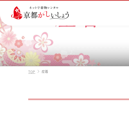
カテゴリから選ぶ
汚
注文情報のご確認
会社案内
あ
レ
掲
ご利用日
ご利用日を選
損・
ん
ビ
載
破
し
ュ
画
産
七
訪
振
産着
損・
ん
ー
像
TOP
着
五
問
袖
2026年8月
クリ
パ
の
に
三
着
ーニ
ッ
書
つ
日
月
火
水
木
ング
ク
き
い
につ
に
方
て
いて
つ
に
い
つ
2
3
4
5
6
て
い
11
12
13
て
9
10
16
17
18
19
20