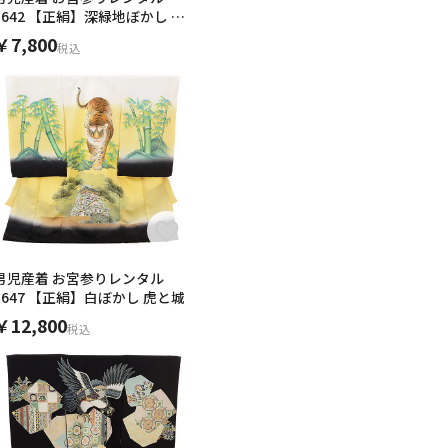
1642 【正絹】深緑地ぼかし 松
に兜
￥7,800
税込
男児産着 お宮参りレンタル
1647 【正絹】白ぼかし 虎と城
￥12,800
税込