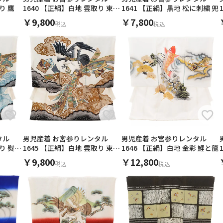
り 鷹
1640 【正絹】白地 雲取り 束ね
1641 【正絹】黒地 松に刺繍 兜
キャンセル
検索する
熨斗兜
￥9,800
￥7,800
税込
税込
タル
男児産着 お宮参りレンタル
男児産着 お宮参りレンタル
熨斗
1645 【正絹】白地 雲取り 束ね
1646 【正絹】白地 金彩 鯉と龍
熨斗に鷹
￥9,800
￥12,800
税込
税込