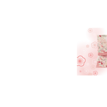
ご利用日
23
24
25
26
27
ご利用日を選
30
31
2026年8月
日
月
火
水
木
2
3
4
5
6
11
12
13
9
10
ご利用される方
ご利
16
17
18
19
20
23
24
25
26
27
30
31
カテゴリ
色