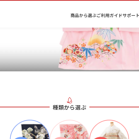
商品から選ぶ
ご利用ガイド
サポー
条件から絞り込む
プ
着物
七五
返
特
択してください
キーワード検索
ラ
レン
三レ
品・
定
イ
タル
ンタ
交
商
留
色
色
ジュ
女
小
バ
Q&A
ル
換・
取
袖
留
無
ニア
袴
紋
2026年9月
202
シ
Q&A
キャ
引
袖
地
袴・
ー
ンセ
法
着物
金
土
日
月
火
ポ
ルに
に
日
月
火
水
木
金
土
リ
つい
基
1
種類から選ぶ
シ
て
づ
1
2
3
4
5
ー
く
4
5
6
7
8
6
7
8
9
10
11
12
表
条件検索
14
15
11
12
13
示
13
14
15
16
17
18
19
21
22
18
19
20