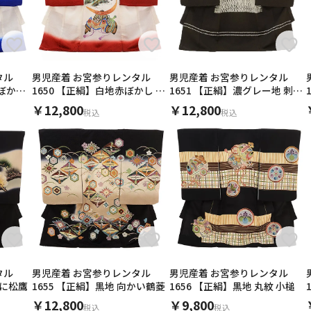
タル
男児産着 お宮参りレンタル
男児産着 お宮参りレンタル
白ぼかし
1650 【正絹】白地赤ぼかし 鷲
1651 【正絹】濃グレー地 刺繍
と兜
おもちゃ
￥12,800
￥12,800
税込
税込
女児産着 お宮参りレンタルR050 【正絹】白地 桜にまり
男児産着 お宮参りレンタル2601【正絹】黒地 松に鷹
女児産着 お宮参り2628【正絹】伝産 京友禅 パステルグリ
産着レンタル 女の子(お宮参り)D022 赤地 かのこ 扇にまり
高級正絹女児産着 お宮参り 正絹 1326 うすｵﾚﾝｼﾞ地 ぼかし
男児産着 お宮参りレンタル2632 アイボリー地 鶴
産着レンタル 男の子(お宮参り)1118緑 鷹
産着レンタル 女の子(お宮参り)1134白 花
女児産着 お宮参りレンタル1988 正絹 白地裾すみれ色 菊
商品ページへ
商品ページへ
商品ページへ
商品ページへ
商品ページへ
商品ページへ
商品ページへ
商品ページへ
商品ページへ
2018年5月23日
（30代・女性）
爽やかな青と明るい金色の松が５月の景色によく合っていました。
タル
男児産着 お宮参りレンタル
男児産着 お宮参りレンタル
士に松鷹
1655 【正絹】黒地 向かい鶴菱
1656 【正絹】黒地 丸紋 小槌
写真映えも良く、お借りして良かったと思いました。
￥12,800
￥9,800
2026年6月9日
2026年4月17日
2026年3月3日
2025年5月2日
2025年4月22日
2025年4月8日
2023年11月30日
2023年8月5日
2023年2月14日
さなぴさん（50代・女性）
くるママさん（30代・女性）
はるちゃんさん（30代・女性）
ほーちゃんさん（40代・女性）
ちにゃんさん（20代・女性）
ままさん（40代・女性）
tkさん（30代・女性）
ももぷさん（30代・女性）
フヤさん（30代・男性）
税込
税込