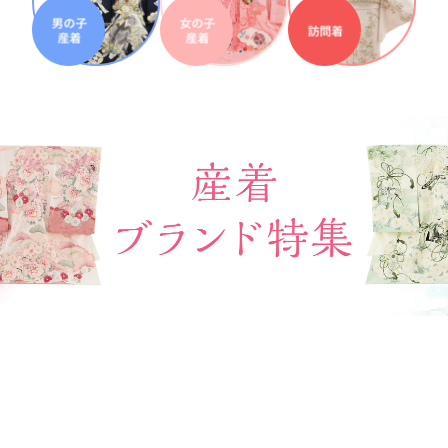
20
21
22
23
24
25
26
28
29
25
26
27
択してください
27
28
29
30
2026年9月
202
金
土
日
月
火
日付をリセット
現在選択しているご利用日
日
月
火
水
木
金
土
1
1
2
3
4
5
4
5
6
7
8
6
7
8
9
10
11
12
14
15
11
12
13
13
14
15
16
17
18
19
用される対象の方を選択してください
21
22
18
19
20
20
21
22
23
24
25
26
28
29
25
26
27
27
28
29
30
日付をリセット
現在選択しているご利用日