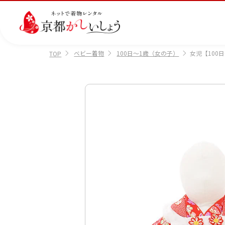
ベビー着物
100日～1歳（女の子）
女児【100日
TOP
カテゴリから選ぶ
汚
注文情報のご確認
会社案内
あ
レ
掲
損・
ん
ビ
載
破
し
ュ
画
産
七
訪
振
損・
ん
ー
像
着
五
問
袖
クリ
パ
の
に
三
着
ーニ
ッ
書
つ
ング
ク
き
い
につ
に
方
て
いて
つ
に
い
つ
て
い
て