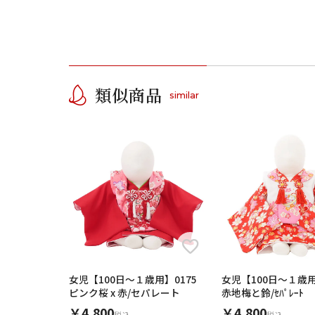
類似商品
similar
女児【100日～１歳用】0175
女児【100日～１歳用】
ピンク桜 x 赤/セパレート
赤地梅と鈴/ｾﾊﾟﾚｰﾄ
￥4,800
￥4,800
税込
税込