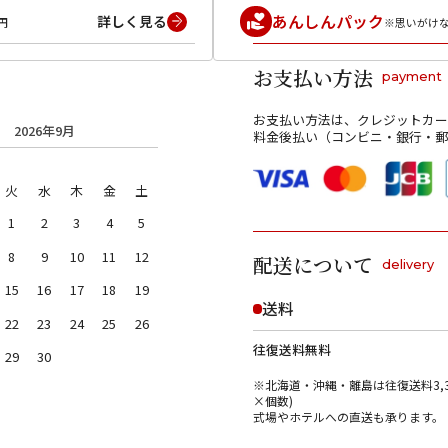
あんしんパック
詳しく見る
円
※思いがけ
お支払い方法
payment
お支払い方法は、クレジットカー
2026年9月
料金後払い（コンビニ・銀行・郵
火
水
木
金
土
1
2
3
4
5
8
9
10
11
12
配送について
delivery
15
16
17
18
19
送料
22
23
24
25
26
往復送料無料
29
30
※北海道・沖縄・離島は往復送料3,3
×個数)
式場やホテルへの直送も承ります。