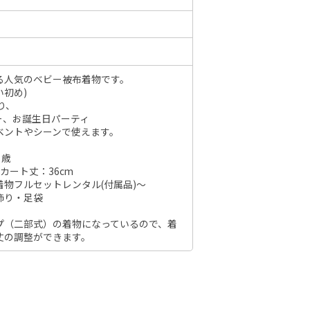
6年10月
2026年11月
る人気のベビー被布着物です。
水
木
金
土
初め)
日
月
火
水
木
金
土
日
り、
1
2
3
ー、お誕生日パーティ
1
2
3
4
5
6
7
7
8
9
10
ベントやシーンで使えます。
8
9
10
11
12
13
14
6
14
15
16
17
１歳
15
16
17
18
19
20
21
13
スカート丈：36cm
21
22
23
24
物フルセットレンタル(付属品)～
22
23
24
25
26
27
28
20
飾り・足袋
28
29
30
31
29
30
27
プ（二部式）の着物になっているので、着
丈の調整ができます。