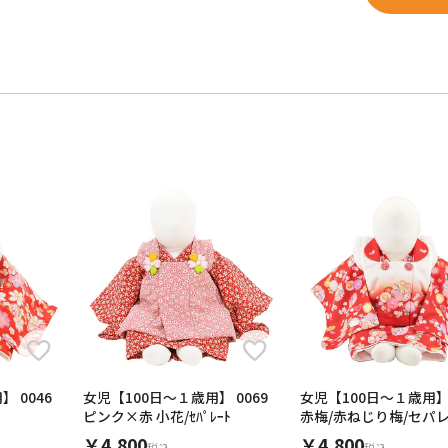
 0046
女児【100日～１歳用】 0069
女児【100日～１歳用】0
ピンク×赤 小花/ｾﾊﾟﾚｰﾄ
赤梅/赤ねじり梅/セパ
￥4,800
￥4,800
税込
税込