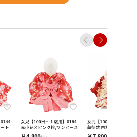
144
女児【100日～１歳用】0164
女児【100日～１歳用】01
レート
赤小花×ピンク袴/ワンピース
華徒然 白梅×赤扇面/セ
ト
￥4,800
￥7,800
税込
税込