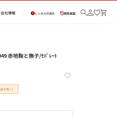
ト
会社情報
レンタルの流れ
閲覧履歴
商
お
レ
レ
初
9 赤地鞠と撫子/ｾﾊﾟﾚｰﾄ
品
支
ン
ン
め
の
払
タ
タ
て
二
花
紋
メ
モ
ご
方
ル
ル
の
部
嫁
服
ン
ー
検索
返
法
ご
ご
方
式
衣
ズ
ニ
却
に
利
利
へ
着
裳
ア
ン
に
つ
用
用
物
ン
グ
つ
い
案
の
サ
島を除く)
い
て
内
流
ン
て
れ
ブ
ル