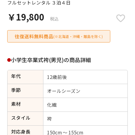
フルセットレンタル ３泊４日
日付をリセット
￥19,800
税込
往復送料無料商品
ご利用される方
(※北海道・沖縄・離島を除く)
ご利用される対象の方を選択してください
小学生卒業式袴(男児)の商品詳細
年代
12歳前後
女性
男性
女の子
男の子
季節
オールシーズン
素材
化繊
スタイル
キャンセル
検索する
袴
対応身長
150cm ～ 155cm