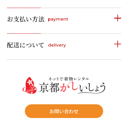
2026年8月
2026年9月
お支払い方法
payment
日
月
火
水
木
金
土
日
月
火
水
木
金
土
1
1
2
3
4
5
詳しく見る
2
3
4
5
6
7
8
6
7
8
9
10
11
12
9
10
11
12
13
14
15
配送について
delivery
お支払い方法は、クレジットカード、代金引換、
13
14
15
16
17
18
19
16
17
18
19
20
21
22
料金後払い（コンビニ・銀行・郵便局）がご利用いただ
20
21
22
23
24
25
26
23
24
25
26
27
28
29
けます。
詳しく見る
27
28
29
30
30
31
送料
店休日
往復送料無料
※北海道・沖縄・離島は往復送料3,300円(送料×個数)
式場やホテルへの直送も承ります。
お問い合わせ
時間指定