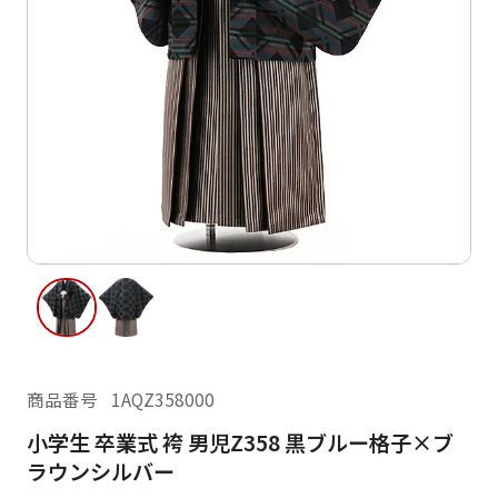
ご利用日
ご利用日を選択してください
レンタルの流れ
2026年8月
閲覧履歴
日
月
火
水
木
金
土
日
月
1
2
3
4
5
6
7
8
6
7
11
12
13
14
15
9
10
13
14
16
17
18
19
20
21
22
20
21
23
24
25
26
27
28
29
27
28
商品番号
1AQZ358000
30
31
小学生 卒業式 袴 男児Z358 黒ブルー格子×ブ
現在選択しているご利用日
ラウンシルバー