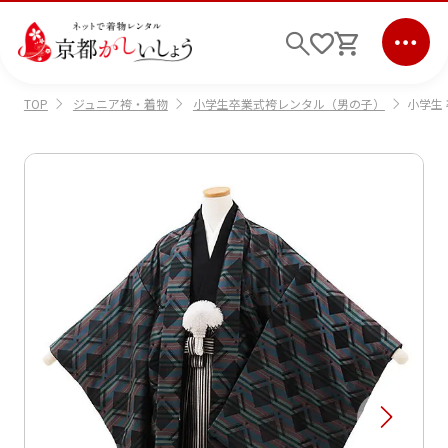
ジュニア袴・着物
小学生卒業式袴レンタル（男の子）
小学生
TOP
ログイン
会員登録
キーワード検索
商品から選ぶ
検索
ご利用ガイド
サポート
条件検索
会社情報