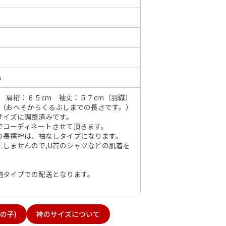
6年10月
2026年11月
水
木
金
土
日
月
火
水
木
金
土
日
m
1
2
3
1
2
3
4
5
6
7
7
8
9
10
 肩裄：６５cm 袖丈：５７cm（羽織）
8
9
10
11
12
13
14
6
m（おへそからくるぶしまでの長さです。）
14
15
16
17
サイズに調整済みです。
15
16
17
18
19
20
21
13
でコーディネートさせて頂きます。
21
22
23
24
の長襦袢は、袖なしタイプになります。
22
23
24
25
26
27
28
20
たしませんので,U首のシャツなどの肌着を
28
29
30
31
29
30
27
。
箱タイプでの配送となります。
の子)
袴のサイズについて