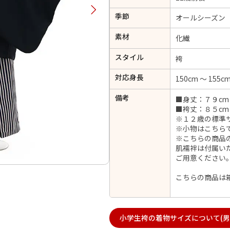
択してください
季節
オールシーズン
素材
化繊
2026年9月
202
スタイル
袴
金
土
日
月
火
日
月
火
水
木
金
土
対応身長
150cm ～ 155c
1
1
2
3
4
5
4
5
6
備考
7
8
■身丈：７９cm
6
7
8
9
10
11
12
■袴丈：８５c
14
15
11
12
13
※１２歳の標準
13
14
15
16
17
18
19
※小物はこちら
21
22
18
19
20
※こちらの商品
20
21
22
23
24
25
26
肌襦袢は付属い
28
29
25
26
27
27
28
29
30
ご用意ください
こちらの商品は
日付をリセット
現在選択しているご利用日
小学生袴の着物サイズについて(男