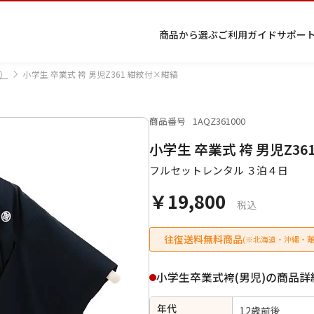
商品から選ぶ
ご利用ガイド
サポー
）
小学生 卒業式 袴 男児Z361 紺紋付×紺縞
商品番号
1AQZ361000
プ
着物
七五
返
特
キーワード検索
小学生 卒業式 袴 男児Z3
ラ
レン
三レ
品・
定
イ
タル
ンタ
交
商
留
色
色
ジュ
女
小
フルセットレンタル ３泊４日
バ
Q&A
ル
換・
取
袖
留
無
ニア
袴
紋
シ
Q&A
キャ
引
袖
地
袴・
￥19,800
ー
ンセ
法
着物
税込
ポ
ルに
に
リ
つい
基
往復送料無料商品
(※北海道・沖縄・離
シ
て
づ
ー
く
表
条件検索
小学生卒業式袴(男児)の商品詳
示
年代
12歳前後