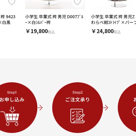
 9423
小学生 卒業式 袴 男児 D007ﾌﾞﾙ
小学生 卒業式 袴 男児Z 
付×白黒
ｰ×白ｼﾙﾊﾞｰ袴
わらべ紺ｽﾄﾗｲﾌﾟ×パ
ー
￥19,800
￥24,800
税込
税込