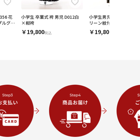
356 花
小学生 卒業式 袴 男児 D012白
小学生男児袴ﾚﾝﾀﾙZ644 
ープルグレ
×紺袴
リーン紋付×紺金
￥19,800
￥19,800
税込
税込