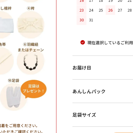
16
17
18
19
20
21
23
24
25
26
27
28
30
31
現在選択しているご利用
お届け日
あんしんパック
足袋サイズ
肌着をご用意ください。
いただきご確認ください。