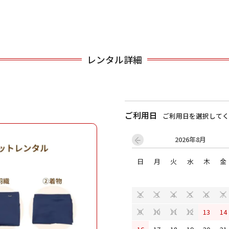
用される対象の方を選択してください
レンタル詳細
ご利用日
ご利用日を選択してく
2026年8月
男性
女の子
日
月
火
水
木
金
キャンセル
検索する
2
3
4
5
6
7
13
14
9
10
11
12