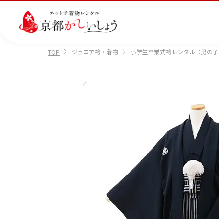
ジュニア袴・着物
小学生卒業式袴レンタル（男の子
TOP
カテゴリから選ぶ
汚
注文情報のご確認
会社案内
あ
レ
掲
損・
ん
ビ
載
破
し
ュ
画
産
七
訪
振
損・
ん
ー
像
着
五
問
袖
クリ
パ
の
に
三
着
ーニ
ッ
書
つ
ング
ク
き
い
につ
に
方
て
いて
つ
に
い
つ
て
い
て