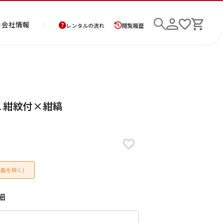
ト
会社情報
レンタルの流れ
閲覧履歴
商
お
レ
レ
初
61 紺紋付×紺縞
品
支
ン
ン
め
の
払
タ
タ
て
二
花
紋
メ
モ
ご
方
ル
ル
の
部
嫁
服
ン
ー
検索
返
法
ご
ご
方
式
衣
ズ
ニ
却
に
利
利
へ
着
裳
ア
ン
に
つ
用
用
物
ン
グ
つ
い
案
の
サ
島を除く)
い
て
内
流
ン
て
れ
ブ
ル
細