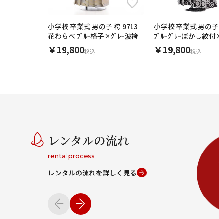
小学校 卒業式 男の子 袴 9713
小学校 卒業式 男の子 袴
花わらべ ﾌﾞﾙｰ格子×ｸﾞﾚｰ波袴
ﾌﾞﾙｰｸﾞﾚｰぼかし紋
￥19,800
￥19,800
税込
税込
レンタルの流れ
rental process
レンタルの流れを詳しく見る