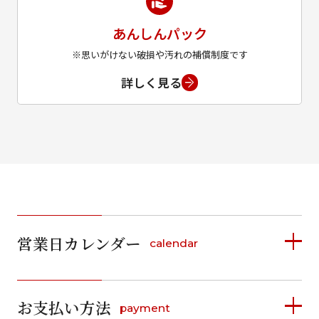
あんしんパック
※思いがけない破損や汚れの補償制度です
詳しく見る
営業日カレンダー
calendar
2026年8月
2026年9月
お支払い方法
payment
日
月
火
水
木
金
土
日
月
火
水
木
金
土