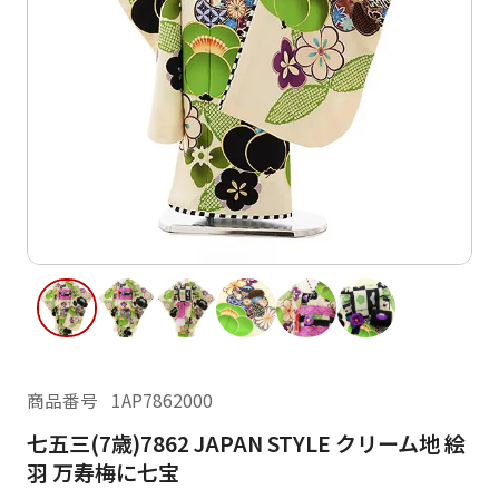
ご利用日
ご利用日を選択してください
レンタルの流れ
2026年8月
閲覧履歴
日
月
火
水
木
金
土
日
月
1
2
3
4
5
6
7
8
6
7
13
14
15
9
10
11
12
13
14
16
17
18
19
20
21
22
20
21
23
24
25
26
27
28
29
27
28
商品番号
1AP7862000
30
31
七五三(7歳)7862 JAPAN STYLE クリーム地 絵
現在選択しているご利用日
羽 万寿梅に七宝