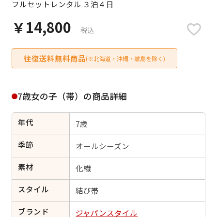
フルセットレンタル ３泊４日
日付をリセット
￥14,800
税込
往復送料無料商品
ご利用される方
(※北海道・沖縄・離島を除く)
ご利用される対象の方を選択してください
7歳女の子（帯）の商品詳細
年代
7歳
女性
男性
女の子
男の子
季節
オールシーズン
素材
化繊
スタイル
キャンセル
検索する
結び帯
ブランド
ジャパンスタイル