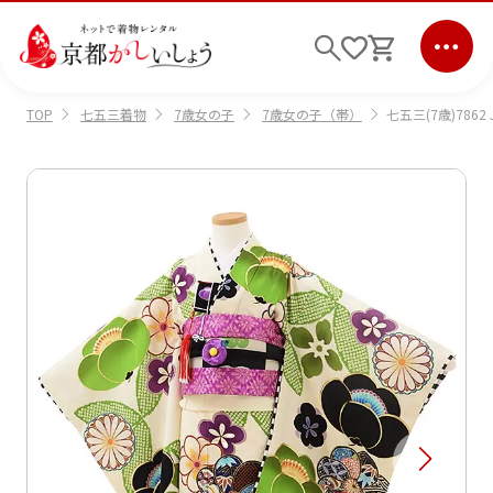
七五三着物
7歳女の子
7歳女の子（帯）
七五三(7歳)7862
TOP
ログイン
会員登録
キーワード検索
商品から選ぶ
検索
ご利用ガイド
サポート
条件検索
会社情報