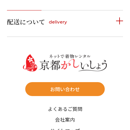
1
1
2
3
4
5
詳しく見る
2
3
4
5
6
7
8
6
7
8
9
10
11
12
9
10
11
12
13
14
15
配送について
delivery
お支払い方法は、クレジットカード、代金引換、
13
14
15
16
17
18
19
16
17
18
19
20
21
22
料金後払い（コンビニ・銀行・郵便局）がご利用いただ
20
21
22
23
24
25
26
23
24
25
26
27
28
29
けます。
詳しく見る
27
28
29
30
30
31
送料
店休日
往復送料無料
※北海道・沖縄・離島は往復送料3,300円(送料×個数)
式場やホテルへの直送も承ります。
お問い合わせ
時間指定
よくあるご質問
午前中/14~16時/16~18時/18~20時/19~21時
ご注文の際にご指定ください。
会社案内
※天候や、交通事情によりご希望のお届け日・お届け時間に添