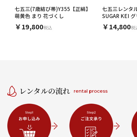
七五三(7歳結び帯)Y355【正絹】
七五三レンタル(
萌黄色 まり 花づくし
SUGAR KE
￥19,800
￥14,800
税込
税
レンタルの流れ
rental process