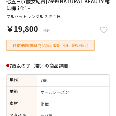
七五三(7歳女結帯)7699 NATURAL BEAUTY 椿
日付をリセット
に梅 ﾈｲﾋﾞｰ
フルセットレンタル ３泊４日
￥19,800
税込
ご利用される方
ご利用される対象の方を選択してください
往復送料無料商品
(※北海道・沖縄・離島を除く)
7歳女の子（帯）の商品詳細
女性
男性
女の子
男の子
年代
7歳
季節
オールシーズン
キャンセル
検索する
素材
化繊
スタイル
結び帯