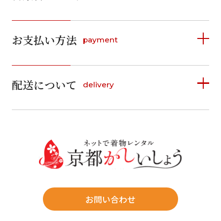
2026年8月
2026年9月
お支払い方法
payment
日
月
火
水
木
金
土
日
月
火
水
木
金
土
1
1
2
3
4
5
詳しく見る
2
3
4
5
6
7
8
6
7
8
9
10
11
12
9
10
11
12
13
14
15
配送について
delivery
お支払い方法は、クレジットカード、代金引換、
13
14
15
16
17
18
19
16
17
18
19
20
21
22
料金後払い（コンビニ・銀行・郵便局）がご利用いただ
20
21
22
23
24
25
26
23
24
25
26
27
28
29
けます。
詳しく見る
27
28
29
30
30
31
送料
店休日
往復送料無料
※北海道・沖縄・離島は往復送料3,300円(送料×個数)
式場やホテルへの直送も承ります。
お問い合わせ
時間指定