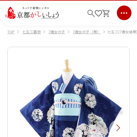
七五三着物
7歳女の子
7歳女の子（帯）
七五三(7歳女結帯)76
TOP
ログイン
会員登録
キーワード検索
商品から選ぶ
検索
ご利用ガイド
サポート
条件検索
会社情報