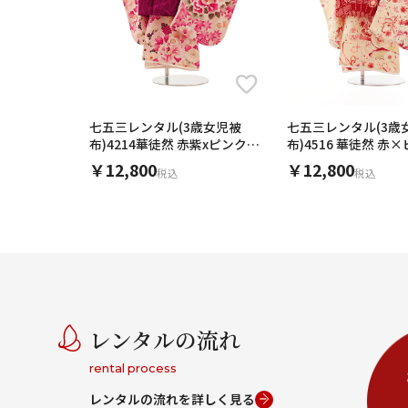
七五三レンタル(3歳女児被
七五三レンタル(3歳
布)4214華徒然 赤紫xピンク四
布)4516 華徒然 赤
季花
扇面
￥12,800
￥12,800
税込
税込
レンタルの流れ
rental process
レンタルの流れを詳しく見る