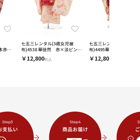
七五三レンタル(3歳女児被
七五三レンタル(3歳女児
絵本赤ピ
布)4538 華徒然 赤×淡ピンク
布)4495華徒然赤xピンク
桜扇面
玉
￥12,800
￥12,800
税込
税込