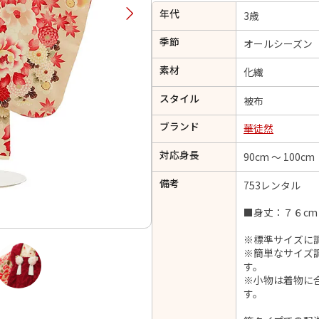
年代
択してください
3歳
季節
オールシーズン
2026年9月
202
素材
化繊
金
土
日
月
火
スタイル
日
月
火
水
木
金
土
被布
1
1
2
3
4
5
ブランド
華徒然
4
5
6
7
8
6
7
8
9
10
11
12
対応身長
90cm ～ 100cm
14
15
11
12
13
13
14
15
16
17
18
19
21
22
18
19
20
備考
753レンタル
20
21
22
23
24
25
26
28
29
25
26
27
■身丈：７６cm
27
28
29
30
※標準サイズに
※簡単なサイズ
す。
※小物は着物に
日付をリセット
現在選択しているご利用日
す。