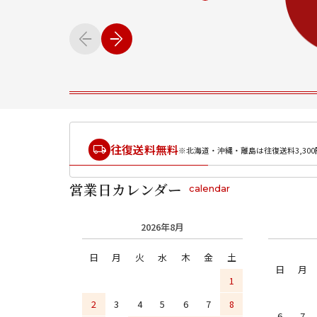
往復送料無料
※北海道・沖縄・離島は往復送料3,300
営業日カレンダー
calendar
2026年8月
日
月
火
水
木
金
土
日
月
1
2
3
4
5
6
7
8
6
7