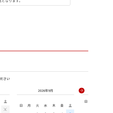
送となります。
男の子
ださい
2026年9月
2026年
土
日
月
火
水
日
月
火
水
木
金
土
1