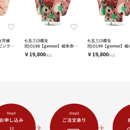
女児被
七五三(3歳女
七五三(3歳女
×ピンク桜
児)O198【germer】絵本赤グ
児)O199【germer】
リーン×連なる円ピンク
ンク×連なる円ピンク
￥19,800
￥19,800
税込
税込