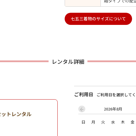
箱タイプでの配
七五三着物のサイズについて
用される対象の方を選択してください
レンタル詳細
男性
女の子
ご利用日
ご利用日を選択してく
2026年8月
キャンセル
検索する
日
月
火
水
木
金