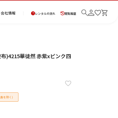
ト
会社情報
レンタルの流れ
閲覧履歴
商
お
レ
レ
初
布)4215華徒然 赤紫xピンク四
品
支
ン
ン
め
の
払
タ
タ
て
二
花
紋
メ
モ
ご
方
ル
ル
の
部
嫁
服
ン
ー
検索
返
法
ご
ご
方
式
衣
ズ
ニ
却
に
利
利
へ
着
裳
ア
ン
に
つ
用
用
物
ン
グ
つ
い
案
の
サ
い
て
内
流
ン
て
れ
ブ
島を除く)
ル