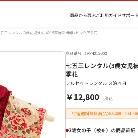
商品から選ぶ
ご利用ガイド
サポー
五三レンタル(3歳女児被布)4215華徒然 赤紫xピンク四季花
商品番号
1AP4215000
プ
着物
七五
返
特
キーワード検索
七五三レンタル(3歳女児被
ラ
レン
三レ
品・
定
イ
タル
ンタ
交
商
留
色
色
ジュ
女
小
季花
バ
Q&A
ル
換・
取
袖
留
無
ニア
袴
紋
シ
Q&A
キャ
引
フルセットレンタル ３泊４日
袖
地
袴・
ー
ンセ
法
着物
￥12,800
ポ
ルに
に
税込
リ
つい
基
シ
て
づ
ー
く
往復送料無料商品
(※北海道・沖縄・離
表
条件検索
示
3歳女の子（被布）の商品詳細