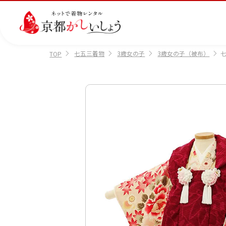
七五三着物
3歳女の子
3歳女の子（被布）
七
TOP
カテゴリから選ぶ
汚
注文情報のご確認
会社案内
あ
レ
掲
損・
ん
ビ
載
破
し
ュ
画
産
七
訪
振
損・
ん
ー
像
着
五
問
袖
クリ
パ
の
に
三
着
ーニ
ッ
書
つ
ング
ク
き
い
につ
に
方
て
いて
つ
に
い
つ
て
い
て