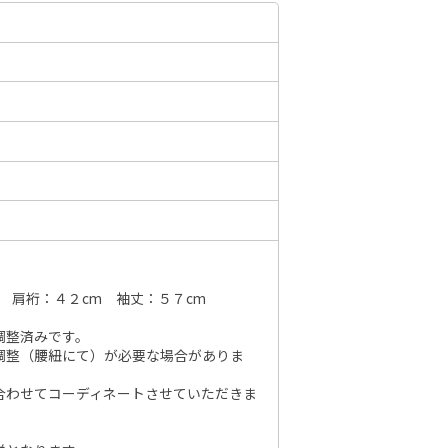
6年10月
2026年11月
水
木
金
土
日
月
火
水
木
金
土
日
1
2
3
1
2
3
4
5
6
7
7
8
9
10
8
9
10
11
12
13
14
6
14
15
16
17
15
16
17
18
19
20
21
13
21
22
23
24
22
23
24
25
26
27
28
20
28
29
30
31
 肩裄：４２cm 袖丈：５７cm
29
30
27
調整済みです。
調整（腰紐にて）が必要な場合がありま
合わせてコーディネートさせていただきま