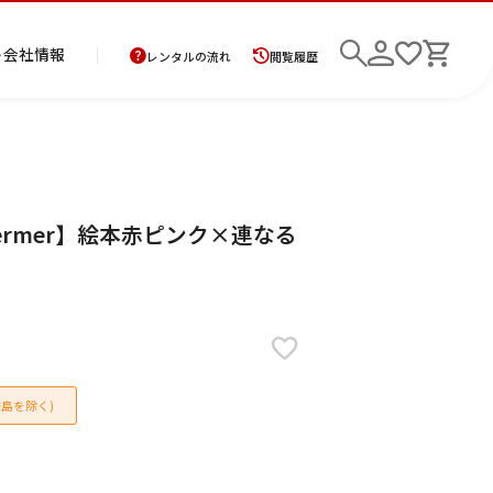
ト
会社情報
レンタルの流れ
閲覧履歴
商
お
レ
レ
初
germer】絵本赤ピンク×連なる
品
支
ン
ン
め
の
払
タ
タ
て
二
花
紋
メ
モ
ご
方
ル
ル
の
部
嫁
服
ン
ー
検索
返
法
ご
ご
方
式
衣
ズ
ニ
却
に
利
利
へ
着
裳
ア
ン
に
つ
用
用
物
ン
グ
つ
い
案
の
サ
い
て
内
流
ン
て
れ
ブ
島を除く)
ル