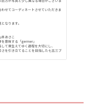
の出方が写真と少し異なる場合がございま
合わせてコーディネートさせていただきま
送となります。
山本あさこ
を意味する「germer」
長して芽生えてゆく過程を大切にし、
粋さを引き立てることを目指した七五三ブ
男の子