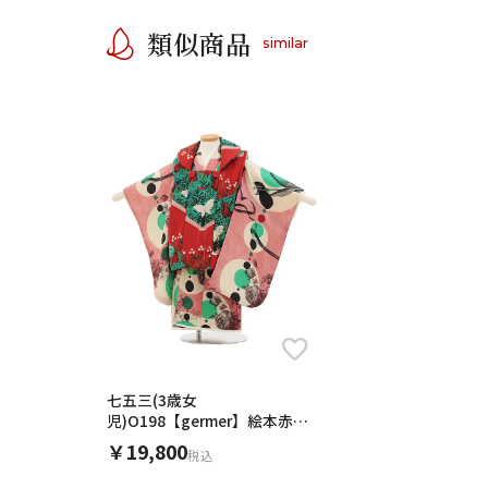
類似商品
similar
七五三(3歳女
児)O198【germer】絵本赤グ
リーン×連なる円ピンク
￥19,800
税込