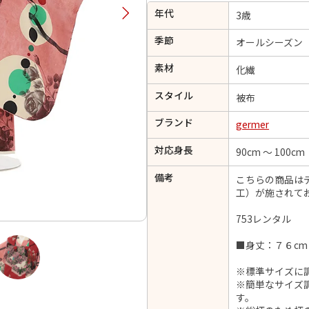
年代
択してください
3歳
季節
オールシーズン
2026年9月
202
素材
化繊
金
土
日
月
火
スタイル
日
月
火
水
木
金
土
被布
1
1
2
3
4
5
ブランド
germer
4
5
6
7
8
6
7
8
9
10
11
12
対応身長
90cm ～ 100cm
14
15
11
12
13
13
14
15
16
17
18
19
21
22
18
19
20
備考
こちらの商品は
20
21
22
23
24
25
26
工）が施されて
28
29
25
26
27
27
28
29
30
753レンタル
■身丈：７６cm
※標準サイズに
日付をリセット
現在選択しているご利用日
※簡単なサイズ
す。