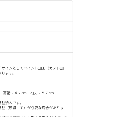
6年10月
2026年11月
水
木
金
土
日
月
火
水
木
金
土
日
1
2
3
1
2
3
4
5
6
7
7
8
9
10
8
9
10
11
12
13
14
6
14
15
16
17
15
16
17
18
19
20
21
13
21
22
23
24
デザインとしてペイント加工（カスレ加
22
23
24
25
26
27
28
20
おります。
28
29
30
31
29
30
27
 肩裄：４２cm 袖丈：５７cm
調整済みです。
調整（腰紐にて）が必要な場合がありま