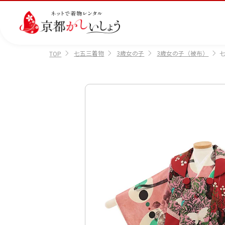
七五三着物
3歳女の子
3歳女の子（被布）
七
TOP
カテゴリから選ぶ
汚
注文情報のご確認
会社案内
あ
レ
掲
損・
ん
ビ
載
破
し
ュ
画
産
七
訪
振
損・
ん
ー
像
着
五
問
袖
クリ
パ
の
に
三
着
ーニ
ッ
書
つ
ング
ク
き
い
につ
に
方
て
いて
つ
に
い
つ
て
い
て