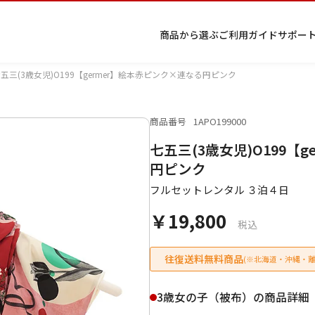
商品から選ぶ
ご利用ガイド
サポー
五三(3歳女児)O199【germer】絵本赤ピンク×連なる円ピンク
商品番号
1APO199000
プ
着物
七五
返
特
キーワード検索
七五三(3歳女児)O199【
ラ
レン
三レ
品・
定
イ
タル
ンタ
交
商
留
色
色
ジュ
女
小
円ピンク
バ
Q&A
ル
換・
取
袖
留
無
ニア
袴
紋
シ
Q&A
キャ
引
フルセットレンタル ３泊４日
袖
地
袴・
ー
ンセ
法
着物
￥19,800
ポ
ルに
に
税込
リ
つい
基
シ
て
づ
ー
く
往復送料無料商品
(※北海道・沖縄・離
表
条件検索
示
3歳女の子（被布）の商品詳細