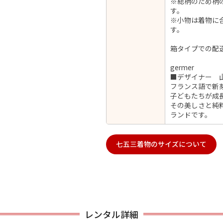
※総柄のため柄
す。
※小物は着物に
す。
用される対象の方を選択してください
箱タイプでの配
germer
■デザイナー 
フランス語で新芽
子どもたちが成
その美しさと純
ランドです。
男性
女の子
七五三着物のサイズについて
キャンセル
検索する
レンタル詳細