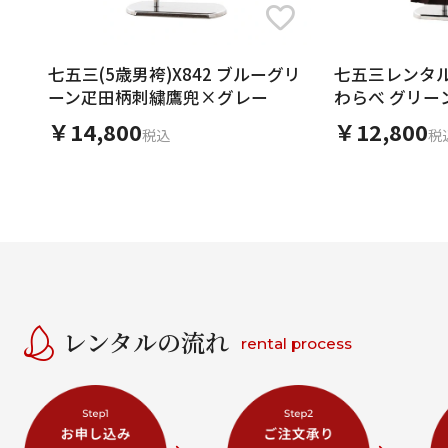
七五三(5歳男袴)X842 ブルーグリ
七五三レンタル(
ーン疋田柄刺繍鷹兜×グレー
わらべ グリー
ン
￥14,800
￥12,800
税込
税
レンタルの流れ
rental process