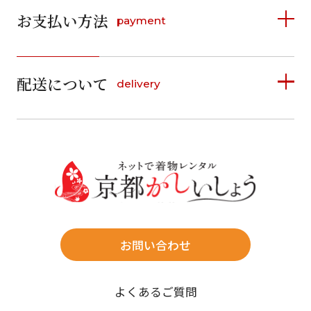
お支払い方法
payment
日
月
火
水
木
金
土
日
月
火
水
木
金
土
1
1
2
3
4
5
詳しく見る
2
3
4
5
6
7
8
6
7
8
9
10
11
12
9
10
11
12
13
14
15
配送について
delivery
お支払い方法は、クレジットカード、代金引換、
13
14
15
16
17
18
19
16
17
18
19
20
21
22
料金後払い（コンビニ・銀行・郵便局）がご利用いただ
20
21
22
23
24
25
26
23
24
25
26
27
28
29
けます。
詳しく見る
27
28
29
30
30
31
送料
店休日
往復送料無料
※北海道・沖縄・離島は往復送料3,300円(送料×個数)
式場やホテルへの直送も承ります。
お問い合わせ
時間指定
よくあるご質問
午前中/14~16時/16~18時/18~20時/19~21時