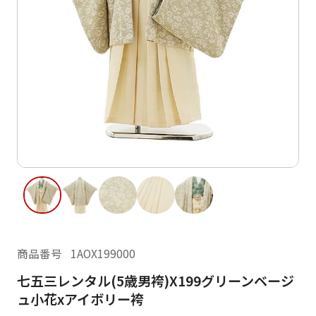
ご利用日
ご利用日を選択してください
レンタルの流れ
2026年8月
閲覧履歴
日
月
火
水
木
金
土
日
月
1
2
3
4
5
6
7
8
6
7
15
9
10
11
12
13
14
13
14
16
17
18
19
20
21
22
20
21
23
24
25
26
27
28
29
27
28
商品番号
1AOX199000
30
31
七五三レンタル(5歳男袴)X199グリーンベージ
現在選択しているご利用日
ュ小花xアイボリー袴