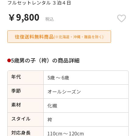
フルセットレンタル ３泊４日
日付をリセット
￥9,800
税込
往復送料無料商品
ご利用される方
(※北海道・沖縄・離島を除く)
ご利用される対象の方を選択してください
5歳男の子（袴）の商品詳細
年代
5歳 ～ 6歳
女性
男性
女の子
男の子
季節
オールシーズン
素材
化繊
スタイル
キャンセル
検索する
袴
対応身長
110cm ～ 120cm