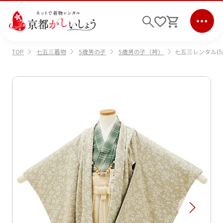
七五三着物
5歳男の子
5歳男の子（袴）
七五三レンタル(5
TOP
ログイン
会員登録
キーワード検索
商品から選ぶ
検索
ご利用ガイド
サポート
条件検索
会社情報