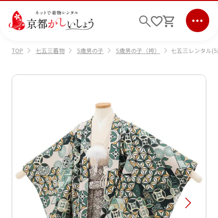
七五三着物
5歳男の子
5歳男の子（袴）
七五三レンタル(5
TOP
ログイン
会員登録
キーワード検索
商品から選ぶ
検索
ご利用ガイド
サポート
条件検索
会社情報