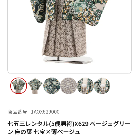
ご利用日
ご利用日を選択してください
レンタルの流れ
2026年8月
閲覧履歴
日
月
火
水
木
金
土
日
月
1
2
3
4
5
6
7
8
6
7
11
12
13
14
15
9
10
13
14
16
17
18
19
20
21
22
20
21
23
24
25
26
27
28
29
27
28
商品番号
1AOX629000
30
31
七五三レンタル(5歳男袴)X629 ベージュグリー
現在選択しているご利用日
ン 麻の葉 七宝×薄ベージュ