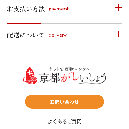
お支払い方法
payment
日
月
火
水
木
金
土
日
月
火
水
木
金
土
1
1
2
3
4
5
詳しく見る
2
3
4
5
6
7
8
6
7
8
9
10
11
12
9
10
11
12
13
14
15
配送について
delivery
お支払い方法は、クレジットカード、代金引換、
13
14
15
16
17
18
19
16
17
18
19
20
21
22
料金後払い（コンビニ・銀行・郵便局）がご利用いただ
20
21
22
23
24
25
26
23
24
25
26
27
28
29
けます。
詳しく見る
27
28
29
30
30
31
送料
店休日
往復送料無料
※北海道・沖縄・離島は往復送料3,300円(送料×個数)
式場やホテルへの直送も承ります。
お問い合わせ
時間指定
よくあるご質問
午前中/14~16時/16~18時/18~20時/19~21時