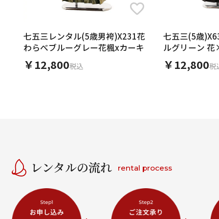
七五三レンタル(5歳男袴)X231花
七五三(5歳)X636
わらべブルーグレー花楓xカーキ
ルグリーン 花
￥12,800
￥12,800
税込
税
レンタルの流れ
rental process