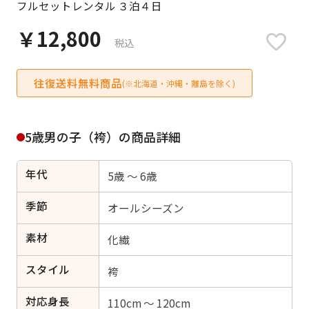
フルセットレンタル ３泊４日
日付をリセット
￥12,800
税込
往復送料無料商品
ご利用される方
(※北海道・沖縄・離島を除く)
ご利用される対象の方を選択してください
5歳男の子（袴）の商品詳細
年代
5歳 ～ 6歳
女性
男性
女の子
男の子
季節
オールシーズン
素材
化繊
スタイル
キャンセル
検索する
袴
対応身長
110cm ～ 120cm