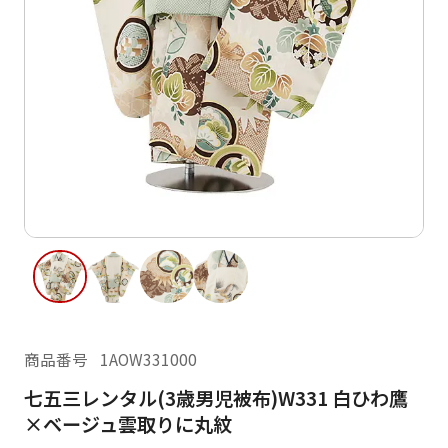
ご利用日
ご利用日を選択してください
レンタルの流れ
2026年8月
閲覧履歴
日
月
火
水
木
金
土
日
月
1
2
3
4
5
6
7
8
6
7
13
14
15
9
10
11
12
13
14
16
17
18
19
20
21
22
20
21
23
24
25
26
27
28
29
27
28
商品番号
1AOW331000
30
31
七五三レンタル(3歳男児被布)W331 白ひわ鷹
現在選択しているご利用日
×ベージュ雲取りに丸紋