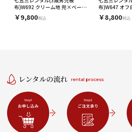
七五三レンタル(3歳男児被
七五三レンタル
布)W692 クリーム地 兜×ベージ
布)W647 オ
ュ丸紋 吉祥文様
すベージュ 小
￥9,800
￥8,800
税込
税込
レンタルの流れ
rental process