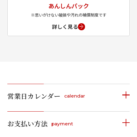
あんしんパック
※思いがけない破損や汚れの補償制度です
詳しく見る
営業日カレンダー
calendar
2026年8月
2026年9月
お支払い方法
payment
日
月
火
水
木
金
土
日
月
火
水
木
金
土
1
1
2
3
4
5