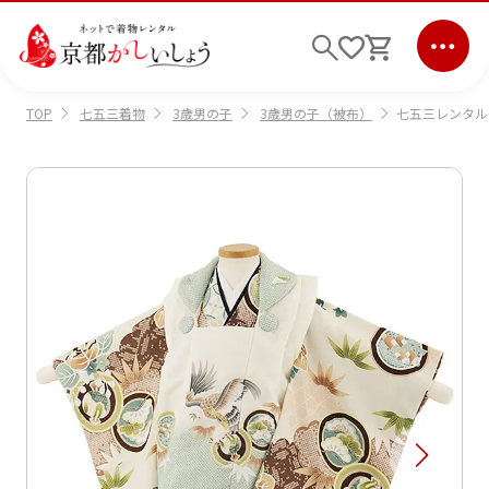
七五三着物
3歳男の子
3歳男の子（被布）
七五三レンタル(
TOP
ログイン
会員登録
キーワード検索
商品から選ぶ
検索
ご利用ガイド
サポート
条件検索
会社情報