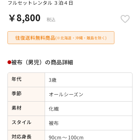
フルセットレンタル ３泊４日
日付をリセット
￥8,800
税込
往復送料無料商品
ご利用される方
(※北海道・沖縄・離島を除く)
ご利用される対象の方を選択してください
被布（男児）の商品詳細
年代
3歳
女性
男性
女の子
男の子
季節
オールシーズン
素材
化繊
スタイル
キャンセル
検索する
被布
対応身長
90cm ～ 100cm