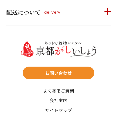
詳しく見る
2
3
4
5
6
7
8
6
7
8
9
10
11
12
9
10
11
12
13
14
15
配送について
delivery
お支払い方法は、クレジットカード、代金引換、
13
14
15
16
17
18
19
16
17
18
19
20
21
22
料金後払い（コンビニ・銀行・郵便局）がご利用いただ
20
21
22
23
24
25
26
23
24
25
26
27
28
29
けます。
詳しく見る
27
28
29
30
30
31
送料
店休日
往復送料無料
※北海道・沖縄・離島は往復送料3,300円(送料×個数)
式場やホテルへの直送も承ります。
お問い合わせ
時間指定
よくあるご質問
午前中/14~16時/16~18時/18~20時/19~21時
ご注文の際にご指定ください。
会社案内
※天候や、交通事情によりご希望のお届け日・お届け時間に添
サイトマップ
えない場合もございますのでご了承ください。