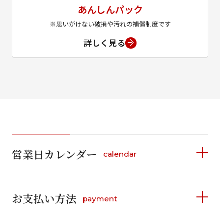
あんしんパック
※思いがけない破損や汚れの補償制度です
詳しく見る
営業日カレンダー
calendar
2026年8月
2026年9月
お支払い方法
payment
日
月
火
水
木
金
土
日
月
火
水
木
金
土
1
1
2
3
4
5