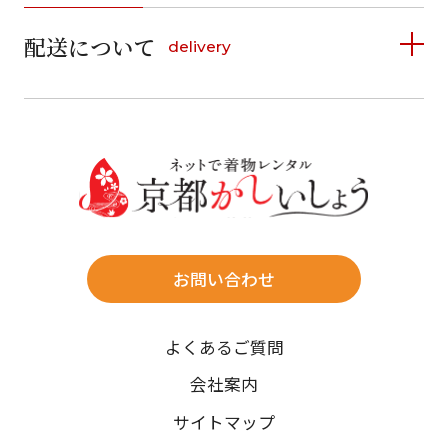
詳しく見る
2
3
4
5
6
7
8
6
7
8
9
10
11
12
9
10
11
12
13
14
15
配送について
delivery
お支払い方法は、クレジットカード、代金引換、
13
14
15
16
17
18
19
16
17
18
19
20
21
22
料金後払い（コンビニ・銀行・郵便局）がご利用いただ
20
21
22
23
24
25
26
23
24
25
26
27
28
29
けます。
詳しく見る
27
28
29
30
30
31
送料
店休日
往復送料無料
※北海道・沖縄・離島は往復送料3,300円(送料×個数)
式場やホテルへの直送も承ります。
お問い合わせ
時間指定
よくあるご質問
午前中/14~16時/16~18時/18~20時/19~21時
ご注文の際にご指定ください。
会社案内
※天候や、交通事情によりご希望のお届け日・お届け時間に添
サイトマップ
えない場合もございますのでご了承ください。