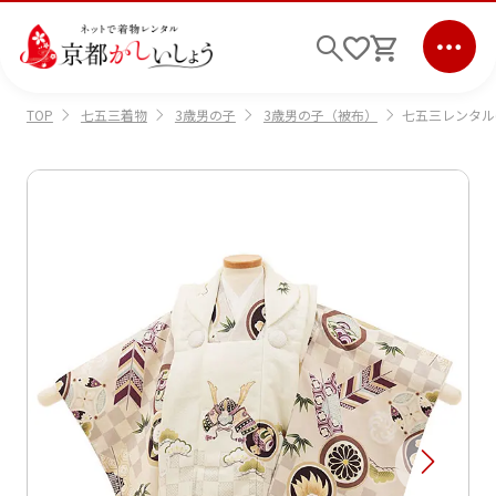
七五三着物
3歳男の子
3歳男の子（被布）
七五三レンタル
TOP
ログイン
会員登録
キーワード検索
商品から選ぶ
検索
ご利用ガイド
サポート
条件検索
会社情報