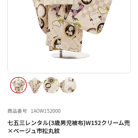
ご利用日
ご利用日を選択してください
レンタルの流れ
2026年8月
閲覧履歴
日
月
火
水
木
金
土
日
月
1
2
3
4
5
6
7
8
6
7
11
12
13
14
15
9
10
13
14
16
17
18
19
20
21
22
20
21
23
24
25
26
27
28
29
27
28
商品番号
1AOW152000
30
31
七五三レンタル(3歳男児被布)W152クリーム兜
現在選択しているご利用日
×ベージュ市松丸紋