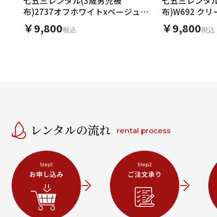
七五三レンタル(3歳男児被
七五三レンタル
布)2737オフホワイトxベージュド
布)W692 ク
ット
ュ丸紋 吉祥文
￥9,800
￥9,800
税込
税込
レンタルの流れ
rental process