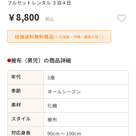
フルセットレンタル ３泊４日
日付をリセット
￥8,800
税込
往復送料無料商品
ご利用される方
(※北海道・沖縄・離島を除く)
ご利用される対象の方を選択してください
被布（男児）の商品詳細
年代
3歳
女性
男性
女の子
男の子
季節
オールシーズン
素材
化繊
スタイル
キャンセル
検索する
被布
対応身長
90cm ～ 100cm