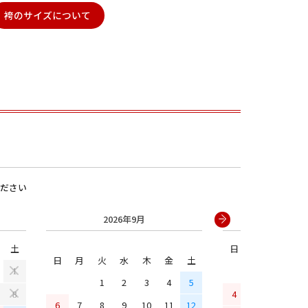
袴のサイズについて
ださい
男の子
2026年9月
2026年
土
日
月
火
水
日
月
火
水
木
金
土
1
1
2
3
4
5
4
5
6
7
8
6
7
8
9
10
11
12