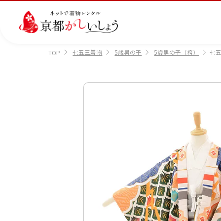
七五三着物
5歳男の子
5歳男の子（袴）
七五
TOP
カテゴリから選ぶ
汚
注文情報のご確認
会社案内
あ
レ
掲
損・
ん
ビ
載
破
し
ュ
画
産
七
訪
振
損・
ん
ー
像
着
五
問
袖
クリ
パ
の
に
三
着
ーニ
ッ
書
つ
ング
ク
き
い
につ
に
方
て
いて
つ
に
い
つ
て
い
て