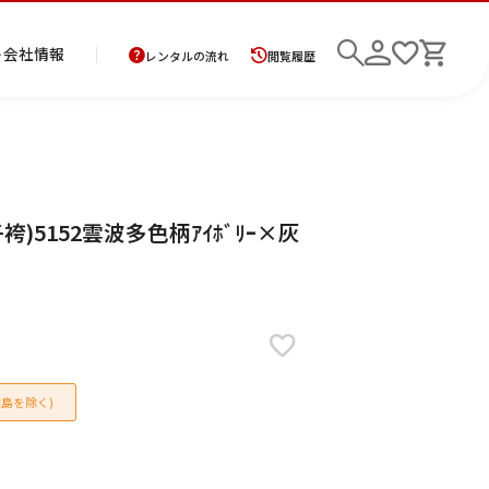
ト
会社情報
レンタルの流れ
閲覧履歴
商
お
レ
レ
初
)5152雲波多色柄ｱｲﾎﾞﾘｰ×灰
品
支
ン
ン
め
の
払
タ
タ
て
二
花
紋
メ
モ
ご
方
ル
ル
の
部
嫁
服
ン
ー
検索
返
法
ご
ご
方
式
衣
ズ
ニ
却
に
利
利
へ
着
裳
ア
ン
に
つ
用
用
物
ン
グ
つ
い
案
の
サ
い
て
内
流
ン
て
れ
ブ
島を除く)
ル