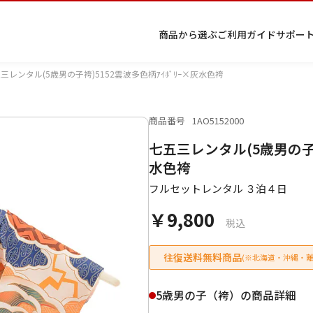
商品から選ぶ
ご利用ガイド
サポー
三レンタル(5歳男の子袴)5152雲波多色柄ｱｲﾎﾞﾘｰ×灰水色袴
商品番号
1AO5152000
プ
着物
七五
返
特
キーワード検索
七五三レンタル(5歳男の子袴
ラ
レン
三レ
品・
定
イ
タル
ンタ
交
商
留
色
色
ジュ
女
小
水色袴
バ
Q&A
ル
換・
取
袖
留
無
ニア
袴
紋
シ
Q&A
キャ
引
フルセットレンタル ３泊４日
袖
地
袴・
ー
ンセ
法
着物
￥9,800
ポ
ルに
に
税込
リ
つい
基
シ
て
づ
ー
く
往復送料無料商品
(※北海道・沖縄・離
表
条件検索
示
5歳男の子（袴）の商品詳細