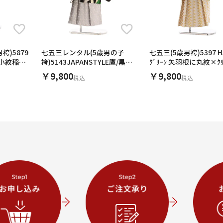
袴)5879
七五三レンタル(5歳男の子
七五三(5歳男袴)5397 H
小紋稲妻x
袴)5143JAPANSTYLE鷹/黒×
ｸﾞﾘｰﾝ 矢羽根に丸紋×ｸ
ｸﾞﾚｰ袴
￥9,800
￥9,800
税込
税込