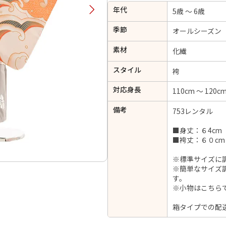
年代
択してください
5歳 ～ 6歳
季節
オールシーズン
2026年9月
202
素材
化繊
金
土
日
月
火
スタイル
日
月
火
水
木
金
土
袴
1
1
2
3
4
5
対応身長
110cm ～ 120c
4
5
6
7
8
6
7
8
9
10
11
12
備考
753レンタル
14
15
11
12
13
13
14
15
16
17
18
19
21
22
18
19
20
■身丈：６4cm
20
21
22
23
24
25
26
■袴丈：６０c
28
29
25
26
27
27
28
29
30
※標準サイズに
※簡単なサイズ
す。
※小物はこちら
日付をリセット
現在選択しているご利用日
箱タイプでの配