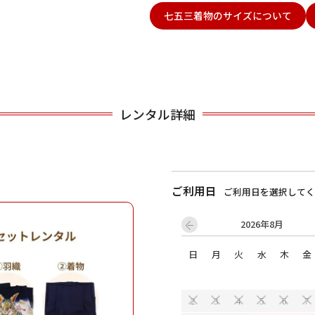
七五三着物のサイズについて
用される対象の方を選択してください
レンタル詳細
ご利用日
ご利用日を選択してく
男性
女の子
2026年8月
日
月
火
水
木
金
キャンセル
検索する
2
3
4
5
6
7