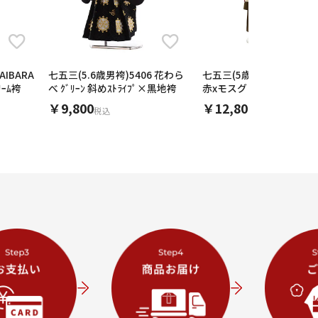
AIBARA
七五三(5.6歳男袴)5406 花わら
七五三(5歳男袴)X216ﾓﾀﾞﾝｱ
ﾘｰﾑ袴
べ ｸﾞﾘｰﾝ 斜めｽﾄﾗｲﾌﾟ×黒地袴
赤xモスグリーンキュロッ
イプ
￥9,800
￥12,800
税込
税込