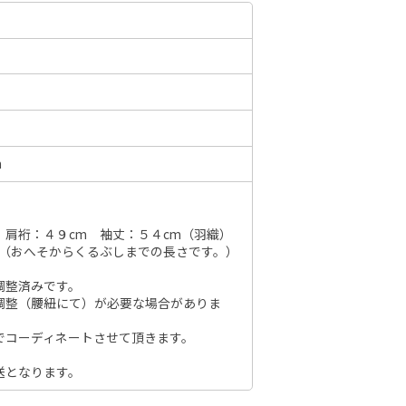
6年10月
2026年11月
水
木
金
土
日
月
火
水
木
金
土
日
1
2
3
1
2
3
4
5
6
7
m
7
8
9
10
8
9
10
11
12
13
14
6
14
15
16
17
15
16
17
18
19
20
21
13
21
22
23
24
 肩裄：４９cm 袖丈：５４cm（羽織）
22
23
24
25
26
27
28
20
m（おへそからくるぶしまでの長さです。）
28
29
30
31
29
30
27
調整済みです。
調整（腰紐にて）が必要な場合がありま
でコーディネートさせて頂きます。
送となります。