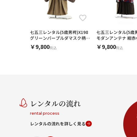
七五三レンタル(5歳男袴)X198
七五三レンタル(5歳男
グリーンパープルダマスク柄x
モダンアンテナ 紺赤
ベージュ袴
グリーン袴
￥9,800
￥9,800
税込
税込
レンタルの流れ
rental process
レンタルの流れを詳しく見る