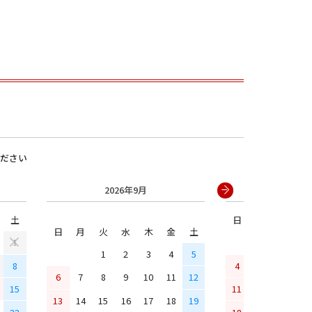
ださい
2026年9月
2026年
男の子
土
日
月
火
水
日
月
火
水
木
金
土
1
1
2
3
4
5
8
4
5
6
7
6
7
8
9
10
11
12
15
11
12
13
14
13
14
15
16
17
18
19