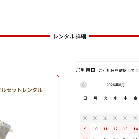
用される対象の方を選択してください
レンタル詳細
ご利用日
ご利用日を選択してく
2026年8月
男性
女の子
日
月
火
水
木
金
キャンセル
検索する
2
3
4
5
6
7
9
10
11
12
13
14