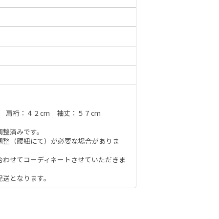
6年10月
2026年11月
水
木
金
土
日
月
火
水
木
金
土
日
1
2
3
1
2
3
4
5
6
7
7
8
9
10
8
9
10
11
12
13
14
6
14
15
16
17
 肩裄：４２cm 袖丈：５７cm
15
16
17
18
19
20
21
13
21
22
23
24
調整済みです。
22
23
24
25
26
27
28
20
調整（腰紐にて）が必要な場合がありま
28
29
30
31
29
30
27
合わせてコーディネートさせていただきま
配送となります。