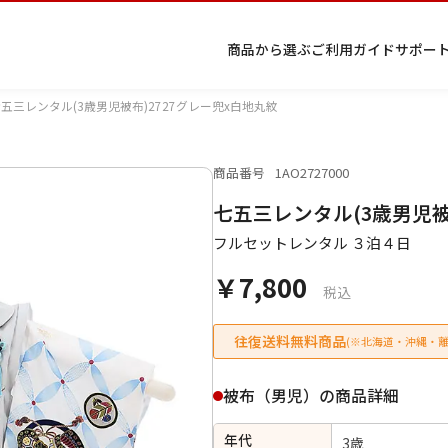
商品から選ぶ
ご利用ガイド
サポー
五三レンタル(3歳男児被布)2727グレー兜x白地丸紋
商品番号
1AO2727000
プ
着物
七五
返
特
キーワード検索
七五三レンタル(3歳男児被
ラ
レン
三レ
品・
定
イ
タル
ンタ
交
商
留
色
色
ジュ
女
小
フルセットレンタル ３泊４日
バ
Q&A
ル
換・
取
袖
留
無
ニア
袴
紋
シ
Q&A
キャ
引
袖
地
袴・
￥7,800
ー
ンセ
法
着物
税込
ポ
ルに
に
リ
つい
基
往復送料無料商品
(※北海道・沖縄・離
シ
て
づ
ー
く
表
条件検索
被布（男児）の商品詳細
示
年代
3歳