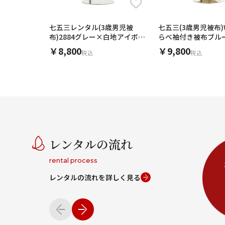
七五三レンタル(3歳男児被
七五三(3歳男児被布)
布)2884グレー×白地アイボリ
らべ袖付き被布ブル
ー万華鏡
楓x白
￥8,800
￥9,800
税込
税込
レンタルの流れ
rental process
レンタルの流れを詳しく見る