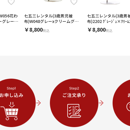
W056花わ
七五三レンタル(3歳男児被
七五三レンタル(3歳男
ーグレー花
布)W048グレーxクリームグレ
布)2202 ｸﾞﾚｰｼﾞｭ×ｸﾘｰﾑ
ードット
￥8,800
￥8,800
税込
税込