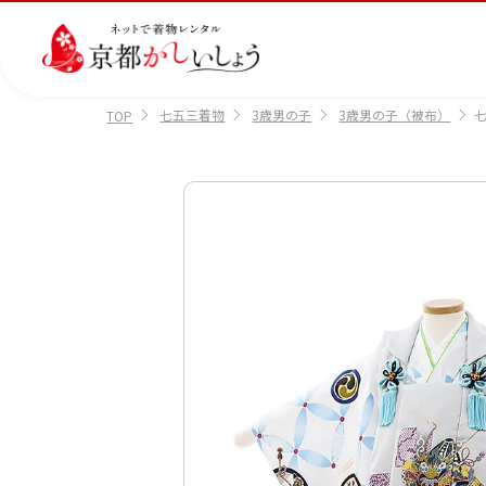
七五三着物
3歳男の子
3歳男の子（被布）
七
TOP
カテゴリから選ぶ
汚
注文情報のご確認
会社案内
あ
レ
掲
損・
ん
ビ
載
破
し
ュ
画
産
七
訪
振
損・
ん
ー
像
着
五
問
袖
クリ
パ
の
に
三
着
ーニ
ッ
書
つ
ング
ク
き
い
につ
に
方
て
いて
つ
に
い
つ
て
い
て