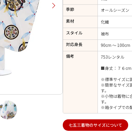
択してください
季節
オールシーズン
素材
化繊
2026年9月
202
スタイル
被布
金
土
日
月
火
日
月
火
水
木
金
土
対応身長
90cm ～ 100cm
1
1
2
3
4
5
4
5
6
備考
7
8
753レンタル
6
7
8
9
10
11
12
14
15
11
12
13
■身丈：７６cm
13
14
15
16
17
18
19
21
22
18
19
20
※標準サイズに
20
21
22
23
24
25
26
※簡単なサイズ
28
29
25
26
27
27
28
29
30
す。
※小物は着物に
す。
※箱タイプでの
日付をリセット
現在選択しているご利用日
七五三着物のサイズについて