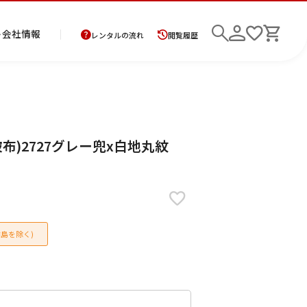
ト
会社情報
レンタルの流れ
閲覧履歴
商
お
レ
レ
初
布)2727グレー兜x白地丸紋
品
支
ン
ン
め
の
払
タ
タ
て
二
花
紋
メ
モ
ご
方
ル
ル
の
部
嫁
服
ン
ー
検索
返
法
ご
ご
方
式
衣
ズ
ニ
却
に
利
利
へ
着
裳
ア
ン
に
つ
用
用
物
ン
グ
つ
い
案
の
サ
島を除く)
い
て
内
流
ン
て
れ
ブ
ル