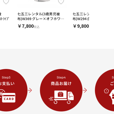
被
七五三レンタル(3歳男児被
七五三レンタル(3歳男児
ｽﾄﾗｲﾌﾟ
布)W369 グレー×オフホワイ
布)W294 白グレー向かい
ト グレー宇宙
￥7,800
￥9,800
税込
税込