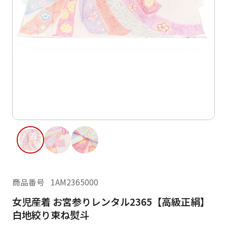
ご利用日
ご利用日を選択してください
レンタルの流れ
2026年8月
閲覧履歴
日
月
火
水
木
金
土
日
月
1
2
3
4
5
6
7
8
6
7
13
14
15
9
10
11
12
13
14
16
17
18
19
20
21
22
20
21
23
24
25
26
27
28
29
27
28
商品番号
1AM2365000
30
31
女児産着 お宮参りレンタル2365【高級正絹】
現在選択しているご利用日
白地絞り束ね熨斗