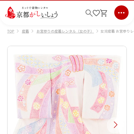
産着
お宮参りの産着レンタル（女の子）
女児産着 お宮参りレ
TOP
ログイン
会員登録
キーワード検索
商品から選ぶ
検索
ご利用ガイド
サポート
条件検索
会社情報