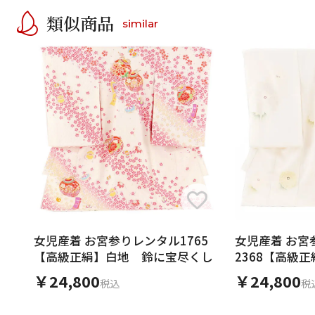
類似商品
similar
女児産着 お宮参りレンタル1765
女児産着 お宮
【高級正絹】白地 鈴に宝尽くし
2368【高級
￥24,800
￥24,800
税込
税