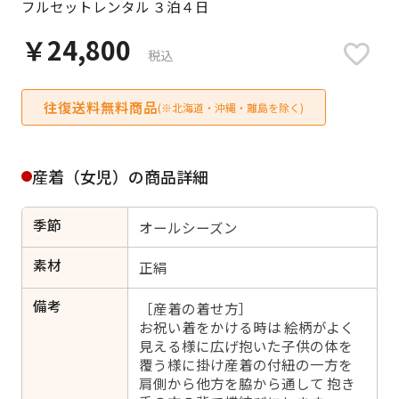
フルセットレンタル ３泊４日
日付をリセット
￥24,800
税込
往復送料無料商品
ご利用される方
(※北海道・沖縄・離島を除く)
ご利用される対象の方を選択してください
産着（女児）の商品詳細
季節
オールシーズン
女性
男性
女の子
男の子
素材
正絹
備考
［産着の着せ方］
お祝い着をかける時は 絵柄がよく
見える様に広げ抱いた子供の体を
キャンセル
検索する
覆う様に掛け産着の付紐の一方を
肩側から他方を脇から通して 抱き