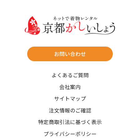
30
31
送料
店休日
往復送料無料
※北海道・沖縄・離島は往復送料3,300円(送料×個数)
式場やホテルへの直送も承ります。
お問い合わせ
時間指定
よくあるご質問
午前中/14~16時/16~18時/18~20時/19~21時
ご注文の際にご指定ください。
会社案内
※天候や、交通事情によりご希望のお届け日・お届け時間に添
サイトマップ
えない場合もございますのでご了承ください。
注文情報のご確認
特定商取引法に基づく表示
プライバシーポリシー