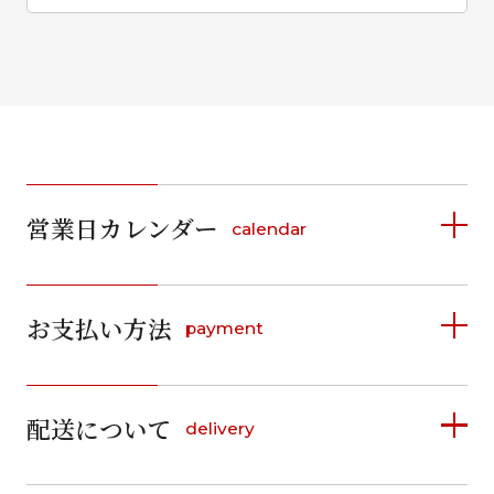
営業日カレンダー
calendar
2026年8月
2026年9月
お支払い方法
payment
日
月
火
水
木
金
土
日
月
火
水
木
金
土
1
1
2
3
4
5
詳しく見る
2
3
4
5
6
7
8
6
7
8
9
10
11
12
9
10
11
12
13
14
15
配送について
delivery
お支払い方法は、クレジットカード、代金引換、
13
14
15
16
17
18
19
16
17
18
19
20
21
22
料金後払い（コンビニ・銀行・郵便局）がご利用いただ
20
21
22
23
24
25
26
23
24
25
26
27
28
29
けます。
詳しく見る
27
28
29
30