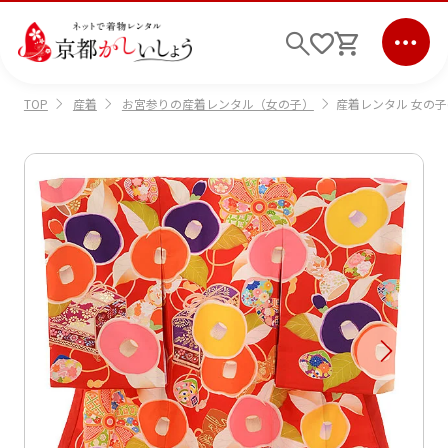
産着
お宮参りの産着レンタル（女の子）
産着レンタル 女の子(お
TOP
ログイン
会員登録
キーワード検索
商品から選ぶ
検索
ご利用ガイド
サポート
条件検索
会社情報