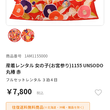
ご利用日
ご利用日を選択してください
レンタルの流れ
2026年8月
閲覧履歴
日
月
火
水
木
金
土
日
月
1
2
3
4
5
6
7
8
商品番号
1AM1155000
6
7
13
14
15
9
10
11
12
産着レンタル 女の子(お宮参り)1155 UNSODO
13
14
丸椿 赤
16
17
18
19
20
21
22
20
21
フルセットレンタル ３泊４日
23
24
25
26
27
28
29
27
28
￥7,800
30
31
税込
現在選択しているご利用日
往復送料無料商品
(※北海道・沖縄・離島を除く)