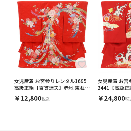
女児産着 お宮参りレンタル1695
女児産着 お宮
高級正絹【百貫達夫】赤地 束ね熨
2441【高級
斗に牡丹
￥12,800
￥24,800
税込
税