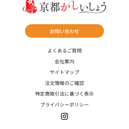
往復送料無料
※北海道・沖縄・離島は往復送料3,300円(送料×個数)
式場やホテルへの直送も承ります。
お問い合わせ
時間指定
よくあるご質問
午前中/14~16時/16~18時/18~20時/19~21時
ご注文の際にご指定ください。
会社案内
※天候や、交通事情によりご希望のお届け日・お届け時間に添
サイトマップ
えない場合もございますのでご了承ください。
注文情報のご確認
特定商取引法に基づく表示
プライバシーポリシー