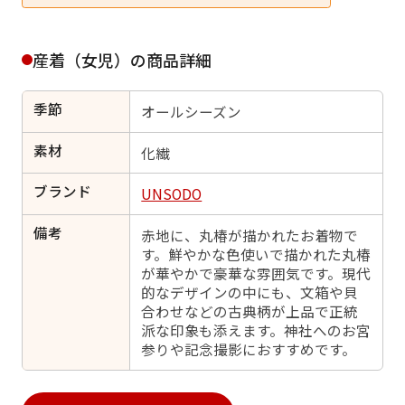
日付をリセット
産着（女児）の商品詳細
季節
ご利用される方
オールシーズン
ご利用される対象の方を選択してください
素材
化繊
ブランド
UNSODO
備考
赤地に、丸椿が描かれたお着物で
す。鮮やかな色使いで描かれた丸椿
女性
男性
女の子
男の子
が華やかで豪華な雰囲気です。現代
的なデザインの中にも、文箱や貝
合わせなどの古典柄が上品で正統
派な印象も添えます。神社へのお宮
参りや記念撮影におすすめです。
キャンセル
検索する