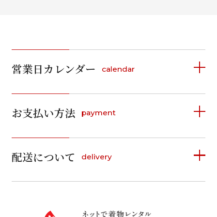
営業日カレンダー
calendar
2026年8月
2026年9月
お支払い方法
payment
日
月
火
水
木
金
土
日
月
火
水
木
金
土
1
1
2
3
4
5
詳しく見る
2
3
4
5
6
7
8
6
7
8
9
10
11
12
9
10
11
12
13
14
15
配送について
delivery
お支払い方法は、クレジットカード、代金引換、
13
14
15
16
17
18
19
16
17
18
19
20
21
22
料金後払い（コンビニ・銀行・郵便局）がご利用いただ
20
21
22
23
24
25
26
23
24
25
26
27
28
29
けます。
詳しく見る
27
28
29
30
30
31
送料
店休日